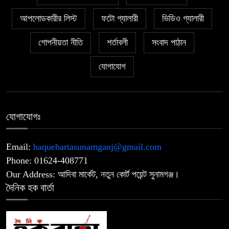
“১০ লাখ টাকার ফার্নিচার, উঠছে নয়ছয়ের
আপলোডকারীর লিস্ট
ফটো গ্যালারী
ভিডিও গ্যালারী
৬
অভিযোগ”
গোপনীয়তা নীতি
শর্তাবলী
সংবাদ পাঠান
সুনামগঞ্জে ট্রাভেলস ব্যবসায়ীর ঝুলন্ত
যোগাযোগ
৭
মরদেহ উদ্ধার:
দীর্ঘ ৮ ঘণ্টা বিদ্যুৎহীন: খামারে ৪০০ মুরগির
৮
যোগাযোগঃ
মৃত্যু
Email:
haquebartasunamganj@gmail.com
‎সিলেট-সুনামগঞ্জ সড়কের জাউয়াবাজারে ট্রাক
৯
Phone: 01624-408771
দুর্ঘটনা, ক্ষতিগ্রস্ত সেতু
Our Address: আদিবা মার্কেট, নতুন কোর্ট পয়েন্ট সুনামগঞ্জ।
দৈনিক হক বার্তা
নিষিদ্ধ ছাত্রলীগের নেতাকর্মীদের হামলায়
১০
ছাত্রদলের ১০ নেতাকর্মী হাসপাতালে