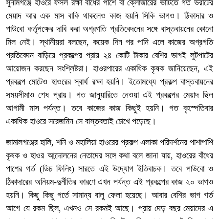
সুনামগঞ্জে হাওরে ফসল রক্ষা বাঁধের পাশে বা ক্লোজারের ভাটিতে গর্ত ভরাটের
মেয়াদ আর এক মাস বাকি থাকলেও কাজ হয়নি সিকি ভাগও। ঠিকাদার ও
পাউবো কর্তৃপক্ষের দাবি করা অগ্রগতি প্রতিবেদনের সঙ্গে বাস্তবায়নের কোনো
মিল নেই। স্থানীয়রা বলছেন, কয়েক দিন পর পানি এলে কাজের অগ্রগতি
প্রতিবেদন বাড়িয়ে প্রকল্পের প্রায় ২৪ কোটি টাকার বেশির ভাগই লুটপাটের
আয়োজন করছেন সংশ্লিষ্টরা। হাওরপারের একাধিক কৃষক জানিয়েছেন, এই
প্রকল্পে মোটেও হাওরের স্বার্থ রক্ষা হয়নি। ইতোমধ্যে প্রকল্প বাস্তবায়নের
সময়সীমাও শেষ প্রায়। গত জানুয়ারিতে নেওয়া এই প্রকল্পের মেয়াদ ছিল
আগামী মাস পর্যন্ত। তবে কাজের কাজ কিছুই হয়নি। গত বৃহস্পতিবার
একাধিক হাওরে সরেজমিন সে বাস্তবতাই চোখে পড়েছে।
জামালগঞ্জের হালি, শনি ও মহালিয়া হাওরের প্রকল্প এলাকা পরিদর্শনের পাশাপাশি
কৃষক ও হাওর আন্দোলনের নেতাদের সঙ্গে কথা বলে জানা যায়, হাওরের বাঁধের
পাশের গর্ত (ডিচ ফিলিং) সারতে এই উদ্যোগ ইতিবাচক। তবে পাউবো ও
ঠিকাদারের অনিয়ম-দুর্নীতির কারণে এখন পর্যন্ত এই প্রকল্পের কাজ ২০ ভাগও
হয়নি। কিছু কিছু গর্তে সামান্য বালু ফেলা হয়েছে। আবার বেশির ভাগ গর্ত
আগে যে রকম ছিল, এখনও সে রকমই আছে। প্রায় দেড় বছর মেয়াদের এ