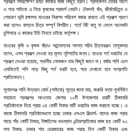
প্রকল্পে সময়ক্ষেপণ ছাড়া কাজের কাজ কিছুই হয়নি। প্রাক্কলন তৈরির আগে
ও পরে পাউবো এ নিয়ে কৃষকের পরামর্শ নেয়নি। টেকসই বাঁধ, জীববৈচিত্র্য ও
গোচারণ ভূমি রক্ষাসহ হাওরের নিরাপদ পরিবেশ বজায় রাখতে এই প্রকল্প গ্রহণ
করা হলেও বাস্তব চিত্র সম্পূর্ণ বিপরীত। গর্তে বিট বালু না ফেলে অনেকটা
চুপিসারে এ কাজের ইতি টানতে চাইছে কর্তৃপক্ষ।
হাওরের কৃষি ও কৃষক বাঁচাও আন্দোলনের সদস্য সচিব চিত্তরঞ্জন তালুকদার
বলেন, এসব প্রকল্প দেওয়া হয় মূলত লুটপাটের জন্য। হাওরে গর্ত ভরাটের যে
প্রকল্প দেওয়া হয়েছে, স্থানীয় লোকজন তার কিছুই জানে না। বর্ষায় পানি এলে
এমনিতেই পলি পড়ে কিছু গর্ত ভরাট হবে, পরে দেখানো হবে অগ্রগতি
প্রতিবেদনে।
সুনামগঞ্জ পানি উন্নয়ন বোর্ড (পাউবো) সূত্রে জানা যায়, জরুরি বন্যা পুনর্নির্মাণ
সহায়তা প্রকল্পের আওতায় জেলার ১০টি উপজেলায় চারটি ঠিকাদারি
প্রতিষ্ঠানকে দিয়ে প্রায় ২৪ কোটি টাকার মাটি ভরাটের কাজ করানো হচ্ছে। এ
কাজে ঠিকাদারি প্রতিষ্ঠানগুলো হচ্ছে ঢাকার এসএস বিল্ডার্স- যাদের কাজ প্রায়
সাড়ে পাঁচ কোটি টাকার, টাঙ্গাইলের গুডম্যান এন্টারপ্রাইজের কাজ ছয় কোটি ৯২
লাখ টাকার, ঢাকার শাহ ড্রেজারের কাজ প্রায় তিন কোটি টাকার এবং