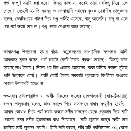
গর্ত সম্পূর্ণ ভরাট করা হবে। কিন্তু কাজ না করেই তারা সবকিছু নিয়ে চলে
গেছে। বেহেলী ইউপি সদস্য ও মদনাকান্দি গ্রামের কৃষক দেবাশীষ তালুকদার
বলেন, ড্রেজিংয়ের পাইপ দিয়ে শুধু পানিই এসেছে, বালু আসেনি। বালু না এলে
তো গর্ত ভরাট হবে না। শুধু লোক দেখানো কাজ হয়েছে।
জামালগঞ্জ উপজেলা হাওর বাঁচাও আন্দোলনের সাংগঠনিক সম্পাদক আলী
আক্কাছ মুরাদ বলেন, গর্ত ভরাটে কোটি টাকার প্রকল্প হয়েছে। কিন্তু কাজ
হয়েছে লাখ টাকার। দিনের পর দিন এভাবে আমাদের বোকা বানিয়ে ফায়দা লুটছে
পানি উন্নয়ন বোর্ড। কোটি কোটি টাকার সরকারি প্রকল্পের বিপরীতে হাওরের
কোনো উপকারই হচ্ছে না।
গুডম্যান এন্টারপ্রাইজ ও অসীম সিংহের কাজের দেখভালকারী (সাব-ঠিকাদার)
ভজন তালুকদার বলেন, কাজ করতে গিয়ে নানাভাবে বাধার সম্মুখীন হয়েছি।
আবার কোথাও গিয়ে গর্ত ভরাট করতে নদীর তলদেশ থেকে ড্রেজার দিয়ে মাটি
তোলার সময় নদীর ইজারাদার বাধা দিয়েছেন। মাটি তুললে মাছের ক্ষতি হবে
জানিয়ে মাটি তুলতে দেয়নি। তিনি দাবি করেন, তাঁর দুটি প্রতিষ্ঠানের ৩২ থেকে