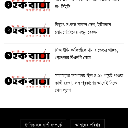
১
না: সিইসি
বিদ্যুৎ সংকটে নাকাল দেশ, ইতিহাসে
২
লোডশেডিংয়ের নতুন রেকর্ড
সিআইডি কর্মকর্তাকে থানার ভেতর থাপ্পড়,
৩
গ্রেপ্তার বিএনপি নেতা
সাফল্যের অপেক্ষায় ছিল ৪.১১ পয়েন্ট পাওয়া
৪
কাজী রেজা, ফল প্রকাশের আগেই নিভে
গেল প্রাণ
আওয়ামী লীগের, কারা মুক্তি পাওয়া ৪
৫
নেতাকে বরণ করতে গিয়ে কারাফটকে আটক
আরও ৪ জন
দৈনিক হক বার্তা সম্পর্কে
আমাদের পরিবার