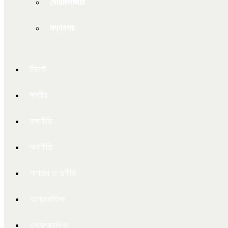
দোয়ারাবাজার
মধ্যনগর
সিলেট
জাতীয়
রাজনীতি
অর্থনীতি
অপরাধ ও দুর্ণীতি
আন্তর্জাতিক
তথ্যপ্রযুক্তি