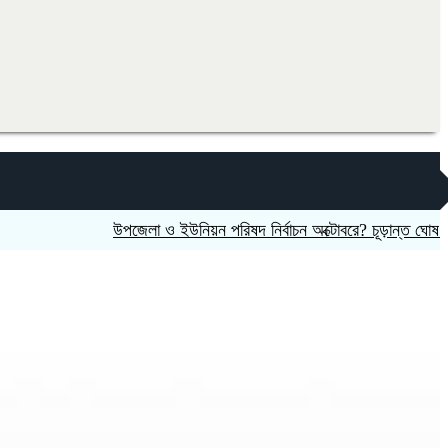
উপজেলা ও ইউনিয়ন পরিষদ নির্বাচন অক্টোবরে? চূড়ান্ত ঘোষণার অপেক্