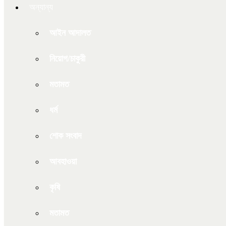
অন্যান্য
আইন আদালত
নিয়োগ/চাকুরী
মতামত
ধর্ম
শোক সংবাদ
আবহাওয়া
কৃষি
মতামত