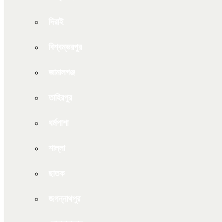
দিরাই
বিশ্বম্ভরপুর
জামালগঞ্জ
তাহিরপুর
ধর্মপাশা
শাল্লা
ছাতক
জগন্নাথপুর