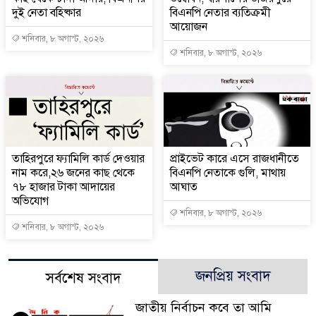
দুই নেতা বহিষ্কার
বিএনপি নেতার ব্যতিক্রমী
আয়োজন
শনিবার, ৮ অগাস্ট, ২০২৬
শনিবার, ৮ অগাস্ট, ২০২৬
তাহিরপুরে ফ্যামিলি কার্ড দেওয়ার
প্রাইভেট কারে এসে রাজধানীতে
নাম করে,২৬ জনের কাছ থেকে
বিএনপি নেতাকে গুলি, মাথায়
৭৮ হাজার টাকা আদায়ের
আঘাত
অভিযোগ
শনিবার, ৮ অগাস্ট, ২০২৬
শনিবার, ৮ অগাস্ট, ২০২৬
জনপ্রিয় সংবাদ
সর্বশেষ সংবাদ
জাতীয় নির্বাচন কবে তা আমি