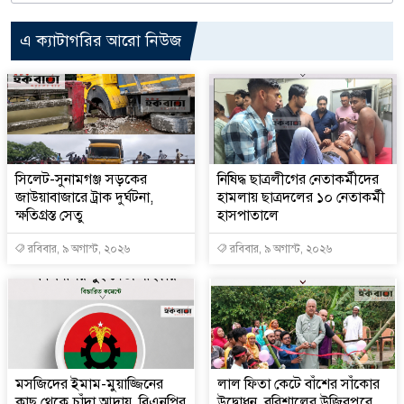
এ ক্যাটাগরির আরো নিউজ
‎সিলেট-সুনামগঞ্জ সড়কের
নিষিদ্ধ ছাত্রলীগের নেতাকর্মীদের
জাউয়াবাজারে ট্রাক দুর্ঘটনা,
হামলায় ছাত্রদলের ১০ নেতাকর্মী
ক্ষতিগ্রস্ত সেতু
হাসপাতালে
রবিবার, ৯ অগাস্ট, ২০২৬
রবিবার, ৯ অগাস্ট, ২০২৬
মসজিদের ইমাম-মুয়াজ্জিনের
‎লাল ফিতা কেটে বাঁশের সাঁকোর
কাছ থেকে চাঁদা আদায়, বিএনপির
উদ্বোধন, বরিশালের উজিরপুরে