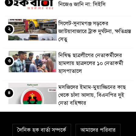
১
নিজেও জানি না: সিইসি
‎সিলেট-সুনামগঞ্জ সড়কের
২
জাউয়াবাজারে ট্রাক দুর্ঘটনা, ক্ষতিগ্রস্ত
সেতু
নিষিদ্ধ ছাত্রলীগের নেতাকর্মীদের
৩
হামলায় ছাত্রদলের ১০ নেতাকর্মী
হাসপাতালে
মসজিদের ইমাম-মুয়াজ্জিনের কাছ
৪
থেকে চাঁদা আদায়, বিএনপির দুই
নেতা বহিষ্কার
‎লাল ফিতা কেটে বাঁশের সাঁকোর
৫
উদ্বোধন, বরিশালের উজিরপুরে
দৈনিক হক বার্তা সম্পর্কে
আমাদের পরিবার
বিএনপি নেতার ব্যতিক্রমী আয়োজন