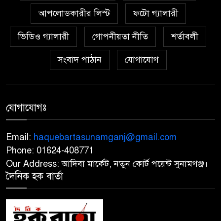
আপলোডকারীর লিস্ট
ফটো গ্যালারী
তাহিরপুরে ফ্যামিলি কার্ড দেওয়ার
৬
ভিডিও গ্যালারী
গোপনীয়তা নীতি
শর্তাবলী
নাম করে,২৬ জনের কাছ থেকে ৭৮
হাজার টাকা আদায়ের অভিযোগ
সংবাদ পাঠান
যোগাযোগ
প্রাইভেট কারে এসে রাজধানীতে
৭
বিএনপি নেতাকে গুলি, মাথায়
আঘাত
যোগাযোগঃ
সিলেটে দুই বাসের সংঘর্ষে মর্মান্তিক
Email:
haquebartasunamganj@gmail.com
৮
দুর্ঘটনা, নিহত ৮ ও আহত ২৫
Phone: 01624-408771
Our Address: আদিবা মার্কেট, নতুন কোর্ট পয়েন্ট সুনামগঞ্জ।
নাটোরে জাতীয় সংসদের হুইপ
দৈনিক হক বার্তা
৯
দুলুকে গুলি করার চেষ্টা, যুবক আটক
উপজেলা ও ইউনিয়ন পরিষদ