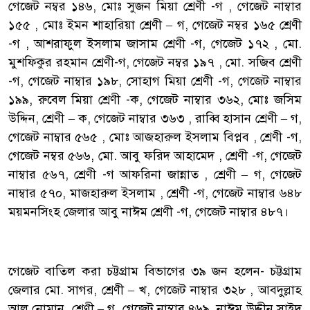
গেজেট নম্বর ১৪৬, মোঃ সুজন মিয়া শ্রেণী -গ , গেজেট নাম্বার
১৫৫ , মোঃ ইমন শাহারিয়া শ্রেণী – গ, গেজেট নম্বর ১৬৫ শ্রেণী
-গ , আশরাফুল ইসলাম জাসাম শ্রেণী -গ, গেজেট ১৭২ , মো.
মুশফিকুর রহমান শ্রেণী-গ, গেজেট নম্বর ১৯৭ , মো. সজিব শ্রেণী
-গ, গেজেট নাম্বার ১৯৮, সোহাগ মিয়া শ্রেণী -গ, গেজেট নাম্বার
১৯৯, রুবেল মিয়া শ্রেণী -ক, গেজেট নাম্বার ৩৬২, মোঃ জসিম
উদ্দিন, শ্রেণী – ক, গেজেট নাম্বার ৩৬৩ , রাব্বি হাসান শ্রেণী – গ,
গেজেট নাম্বার ৫৬৫ , মোঃ আজহারুল ইসলাম বিপ্লব , শ্রেণী -গ,
গেজেট নম্বর ৫৬৬, মো. আবু ফরিদ আহামেদ , শ্রেণী -গ, গেজেট
নাম্বার ৫৬৭, শ্রেণী -গ আফরিনা জান্নাত , শ্রেণী – গ, গেজেট
নাম্বার ৫৭০, মাজহারুল ইসলাম , শ্রেণী -গ, গেজেট নাম্বার ৬৪৮
ময়মনসিংহ জেলার আবু নাঈম শ্রেণী -গ, গেজেট নাম্বার ৪৮৭।
‎গেজেট বাতিল করা চট্টগ্রাম বিভাগের ৩৯ জন হলেন- চট্টগ্রাম
জেলার মো. সাগর, শ্রেণী – খ, গেজেট নাম্বার ৩২৮ , আবদুল্লাহ
আল নোমান, শ্রেণী – গ, গেজেট নাম্বার ৪৬৯, নাঈম উদ্দীন সাইদ