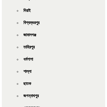
দিরাই
বিশ্বম্ভরপুর
জামালগঞ্জ
তাহিরপুর
ধর্মপাশা
শাল্লা
ছাতক
জগন্নাথপুর