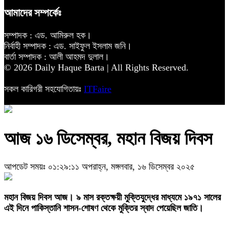
আমাদের সম্পর্কেঃ
সম্পাদক : এড. আমিরুল হক।
নির্বাহী সম্পাদক : এড. সাইফুল ইসলাম জনি।
বার্তা সম্পাদক : আলী আহমদ দুলাল।
© 2026 Daily Haque Barta | All Rights Reserved.
সকল কারিগরী সহযোগিতায়ঃ
ITFaire
আজ ১৬ ডিসেম্বর, মহান বিজয় দিবস
আপডেট সময়ঃ ০১:২৯:১১ অপরাহ্ন, মঙ্গলবার, ১৬ ডিসেম্বর ২০২৫
‎মহান বিজয় দিবস আজ। ৯ মাস রক্তক্ষয়ী মুক্তিযুদ্ধের মাধ্যমে ১৯৭১ সালের
এই দিনে পাকিস্তানি শাসন-শোষণ থেকে মুক্তির স্বাদ পেয়েছিল জাতি।