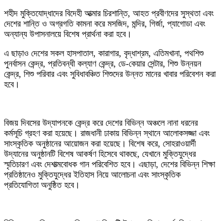
‎শহীদ মুক্তিযোদ্ধাদের বিদেহী আত্মার চিরশান্তি, আহত প্রবীণদের সুস্থতা এবং
দেশের শান্তি ও অগ্রগতি কামনা করে মসজিদ, মন্দির, গির্জা, প্যাগোডা এবং
অন্যান্য উপাসনালয়ে বিশেষ প্রার্থনা করা হবে।
‎এ ছাড়াও দেশের সকল হাসপাতাল, কারাগার, বৃদ্ধাশ্রম, এতিমখানা, পথশিশু
পুনর্বাসন কেন্দ্র, প্রতিবন্ধী কল্যাণ কেন্দ্র, ডে-কেয়ার সেন্টার, শিশু উন্নয়ন
কেন্দ্র, শিশু পরিবার এবং সুবিধাবঞ্চিত শিশুদের উন্নত মানের খাবার পরিবেশন করা
হবে।
‎বিজয় দিবসের উদ্‌যাপনকে কেন্দ্র করে দেশের বিভিন্ন অঞ্চলে নানা ধরনের
কর্মসূচি গ্রহণ করা হয়েছে। রাজধানী ঢাকায় বিভিন্ন স্থানে আলোকসজ্জা এবং
সাংস্কৃতিক অনুষ্ঠানের আয়োজন করা হয়েছে। বিশেষ করে, সোহরাওয়ার্দী
উদ্যানের অনুষ্ঠানটি বিশেষ আকর্ষণ হিসেবে থাকছে, যেখানে মুক্তিযুদ্ধের
স্মৃতিচারণ এবং দেশাত্মবোধক গান পরিবেশিত হবে। এছাড়া, দেশের বিভিন্ন শিক্ষা
প্রতিষ্ঠানেও মুক্তিযুদ্ধের ইতিহাস নিয়ে আলোচনা এবং সাংস্কৃতিক
প্রতিযোগিতা অনুষ্ঠিত হবে।