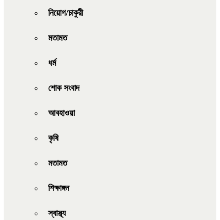
নিয়োগ/চাকুরী
মতামত
ধর্ম
শোক সংবাদ
আবহাওয়া
কৃষি
মতামত
শিক্ষাঙ্গন
স্বাস্থ্য