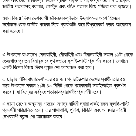
‎ঢাকা এবং দেশের বিভিন্ন শহরের প্রধান সড়ক ও সড়ক দ্বীপগুলো ইতিমধ্যেই
জাতীয় পতাকাসহ ব্যানার, ফেস্টুন এবং রঙিন পতাকা দিয়ে সজ্জিত করা হয়েছে।
‎মহান বিজয় দিবস দেশব্যাপী জাঁকজমকপূর্ণভাবে উদ্‌যাপনের অংশ হিসেবে
সর্বোচ্চসংখ্যক জাতীয় পতাকা নিয়ে প্যারাশুটিং করে বিশ্বরেকর্ড গড়ার আয়োজন
করা হয়েছে।
এ উপলক্ষে বাংলাদেশ সেনাবাহিনী, নৌবাহিনী এবং বিমানবাহিনী সকাল ১১টা থেকে
তেজগাঁও পুরাতন বিমানবন্দরে পৃথকভাবে ফ্লাই-পাস্ট প্রদর্শন করবে। সেখানে
একটি বিশেষ বিজয় দিবস ব্যান্ড শো আয়োজন করা হবে।
‎এ ছাড়াও ‘টিম বাংলাদেশ’-এর ৫৪ জন প্যারাট্রুপার দেশের স্বাধীনতার ৫৪
বছর উপলক্ষে সকাল ১১টা ৪০ মিনিট থেকে পতাকাবাহী স্কাইডাইভ প্রদর্শন
করবে। যা বিশ্বের সর্ববৃহৎ পতাকা-প্যারাশুটিং প্রদর্শনী হবে।
‎এ ছাড়া দেশের অন্যান্য শহরেও সশস্ত্র বাহিনী দ্বারা একই রকম ফ্লাই-পাস্ট
প্রদর্শনী পরিচালিত হবে। এর পাশাপাশি, পুলিশ, বিজিবি এবং আনসার বাহিনী
দেশব্যাপী ব্যান্ড শো আয়োজন করবে।