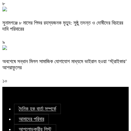
৮
সুনামগঞ্জে ৮ মাসের শিশুর রহস্যজনক মৃত্যু: সুষ্ঠু তদন্ত ও দোষীদের বিচারের
দাবি পরিবারের
৯
অবশেষে সন্ধান মিলল সামাজিক যোগাযোগ মাধ্যমে ভাইরাল হওয়া ‘স্ট্রাইকার’
আশরাফুলের
১০
দৈনিক হক বার্তা সম্পর্কে
আমাদের পরিবার
আপলোডকারীর লিস্ট