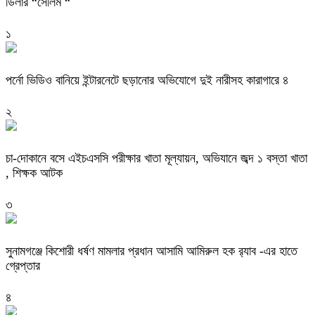
ডিলার “সেলিম “
১
পর্নো ভিডিও বানিয়ে ইন্টারনেটে ছড়ানোর অভিযোগে দুই নারীসহ কারাগারে ৪
২
চা-দোকানে বসে এইচএসসি পরীক্ষার খাতা মূল্যায়ন, অভিযানে জব্দ ১ বস্তা খাতা
, শিক্ষক আটক
৩
‎সুনামগঞ্জে কিশোরী ধর্ষণ মামলার প্রধান আসামি আমিরুল হক র‌্যাব -এর হাতে
গ্রেপ্তার
৪