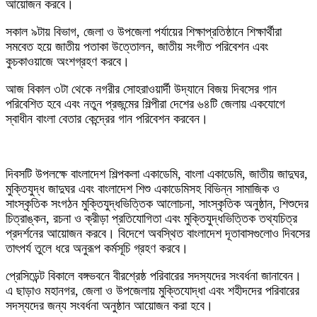
আয়োজন করবে।
‎সকাল ৯টায় বিভাগ, জেলা ও উপজেলা পর্যায়ের শিক্ষাপ্রতিষ্ঠানে শিক্ষার্থীরা
সমবেত হয়ে জাতীয় পতাকা উত্তোলন, জাতীয় সংগীত পরিবেশন এবং
কুচকাওয়াজে অংশগ্রহণ করবে।
‎আজ বিকাল ৩টা থেকে নগরীর সোহরাওয়ার্দী উদ্যানে বিজয় দিবসের গান
পরিবেশিত হবে এবং নতুন প্রজন্মের শিল্পীরা দেশের ৬৪টি জেলায় একযোগে
স্বাধীন বাংলা বেতার কেন্দ্রের গান পরিবেশন করবেন।
‎দিবসটি উপলক্ষে বাংলাদেশ শিল্পকলা একাডেমি, বাংলা একাডেমি, জাতীয় জাদুঘর,
মুক্তিযুদ্ধ জাদুঘর এবং বাংলাদেশ শিশু একাডেমিসহ বিভিন্ন সামাজিক ও
সাংস্কৃতিক সংগঠন মুক্তিযুদ্ধভিত্তিক আলোচনা, সাংস্কৃতিক অনুষ্ঠান, শিশুদের
চিত্রাঙ্কন, রচনা ও ক্রীড়া প্রতিযোগিতা এবং মুক্তিযুদ্ধভিত্তিক তথ্যচিত্র
প্রদর্শনের আয়োজন করবে। বিদেশে অবস্থিত বাংলাদেশ দূতাবাসগুলোও দিবসের
তাৎপর্য তুলে ধরে অনুরূপ কর্মসূচি গ্রহণ করবে।
‎প্রেসিডেন্ট বিকালে বঙ্গভবনে বীরশ্রেষ্ঠ পরিবারের সদস্যদের সংবর্ধনা জানাবেন।
এ ছাড়াও মহানগর, জেলা ও উপজেলায় মুক্তিযোদ্ধা এবং শহীদদের পরিবারের
সদস্যদের জন্য সংবর্ধনা অনুষ্ঠান আয়োজন করা হবে।