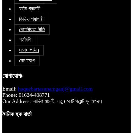
ফটো গ্যালারী
ভিডিও গ্যালারী
গোপনীয়তা নীতি
শর্তাবলী
সংবাদ পাঠান
যোগাযোগ
যোগাযোগঃ
Email:
haquebartasunamganj@gmail.com
Phone: 01624-408771
Our Address: আদিবা মার্কেট, নতুন কোর্ট পয়েন্ট সুনামগঞ্জ।
দৈনিক হক বার্তা