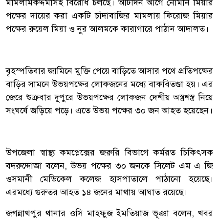
মামলামকদ্দমাসহ বিরোধ চলছে। আটদিন আগে নোমান মিয়ার
পক্ষের দায়ের করা একটি চাঁদাবাজির মামলায় ফিরোজ মিয়ার
পক্ষের রুয়েল মিয়া ও নুর আলমকে কারাগারে পাঠান আদালত।
বৃহস্পতিবার জামিনে মুক্তি পেয়ে বাড়িতে আসার পথে প্রতিপক্ষের
বাড়ির সামনে উভয়পক্ষের লোকজনের মধ্যে বাকবিতণ্ডা হয়। এর
জেরে শুক্রবার দুপুরে উভয়পক্ষের লোকজন দেশীয় অস্ত্রশস্ত্র নিয়ে
সংঘর্ষে জড়িয়ে পড়ে। এতে উভয় পক্ষের ৩০ জন আহত হয়েছেন।
উপজেলা স্বাস্থ্য কমপ্লেক্সের জরুরি বিভাগে কর্মরত চিকিৎসক
বদরুদ্দোজা বলেন, উভয় পক্ষের ৩০ জনকে সিলেট এম এ জি
ওসমানী মেডিকেল কলেজ হাসপাতালে পাঠানো হয়েছে।
এরমধ্যে গুরুতর আহত ১৪ জনের মাথায় আঘাত রয়েছে।
জগন্নাথপুর থানার ওসি মাহফুজ ইমতিয়াজ ভূঞা বলেন, খবর