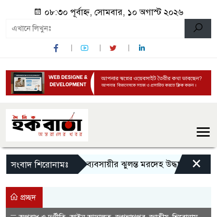
০৮:৩০ পূর্বাহ্ন, সোমবার, ১০ অগাস্ট ২০২৬
×
সুনামগঞ্জে ট্রাভেলস ব্যবসায়ীর ঝুলন্ত মরদেহ উদ্ধার:
দীর্ঘ ৮ 
সংবাদ শিরোনামঃ
প্রচ্ছদ