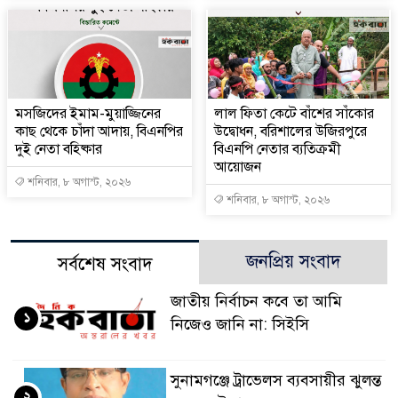
মসজিদের ইমাম-মুয়াজ্জিনের
‎লাল ফিতা কেটে বাঁশের সাঁকোর
কাছ থেকে চাঁদা আদায়, বিএনপির
উদ্বোধন, বরিশালের উজিরপুরে
দুই নেতা বহিষ্কার
বিএনপি নেতার ব্যতিক্রমী
আয়োজন
শনিবার, ৮ অগাস্ট, ২০২৬
শনিবার, ৮ অগাস্ট, ২০২৬
জনপ্রিয় সংবাদ
সর্বশেষ সংবাদ
জাতীয় নির্বাচন কবে তা আমি
১
নিজেও জানি না: সিইসি
সুনামগঞ্জে ট্রাভেলস ব্যবসায়ীর ঝুলন্ত
২