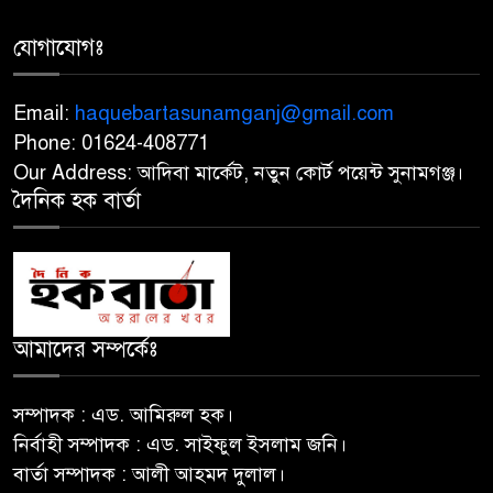
৭
শ্রদ্ধাঞ্জলি, আলোচনা সভা ও শহীদ
পরিবারকে সংবর্ধনা
যোগাযোগঃ
‎আমরা শিয়ালের হাতে মুরগি তুলে
Email:
haquebartasunamganj@gmail.com
৮
দেওয়ার মতো ভুল করেছি: রেজাউল
Phone: 01624-408771
করীম
Our Address: আদিবা মার্কেট, নতুন কোর্ট পয়েন্ট সুনামগঞ্জ।
দৈনিক হক বার্তা
যে ডকুমেন্টারি তে আবু সাঈদের ছবি
৯
নেই, সেটা কোনো ডকুমেন্টারি ই নয়;
ভারপ্রাপ্ত রাষ্ট্রপতি
লাল টেলিফোনে শেখ হাসিনার
আমাদের সম্পর্কেঃ
১০
কথোপকথনের রেকর্ড শুনলেন
প্রধানমন্ত্রী
সম্পাদক : এড. আমিরুল হক।
নির্বাহী সম্পাদক : এড. সাইফুল ইসলাম জনি।
অডিটোরিয়াম ছাড়লেন এনসিপি
১১
বার্তা সম্পাদক : আলী আহমদ দুলাল।
নেতারা: জুলাই গণঅভ্যুত্থান অনুষ্ঠান