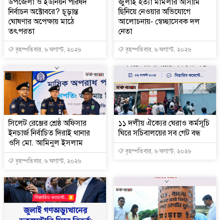
উপজেলা ও ইউনিয়ন পরিষদ
জুলাই হত্যা মামলার আসামি
নির্বাচন অক্টোবরে? চূড়ান্ত
ছিনিয়ে নেওয়ার অভিযোগে
ঘোষণার অপেক্ষায় মাঠে
আলোচনায়- স্বেচ্ছাসেবক দল
তৎপরতা
নেতা
বৃহস্পতিবার, ৬ অগাস্ট, ২০২৬
বৃহস্পতিবার, ৬ অগাস্ট, ২০২৬
‎সিলেট রেঞ্জের শ্রেষ্ঠ অফিসার
‎১১ দলীয় ঐক্যের ঘেরাও কর্মসূচি
ইনচার্জ নির্বাচিত দিরাই থানার
ঘিরে সচিবালয়ের সব গেট বন্ধ
ওসি মো. আমিনুল ইসলাম
বৃহস্পতিবার, ৬ অগাস্ট, ২০২৬
বৃহস্পতিবার, ৬ অগাস্ট, ২০২৬