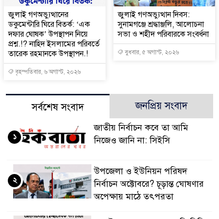
‎জুলাই গণঅভ্যুত্থানের
জুলাই গণঅভ্যুত্থান দিবস:
ডকুমেন্টারি ঘিরে বিতর্ক: ‘এক
সুনামগঞ্জে শ্রদ্ধাঞ্জলি, আলোচনা
দফার ঘোষক’ উপস্থাপন নিয়ে
সভা ও শহীদ পরিবারকে সংবর্ধনা
প্রশ্ন.!? নাহিদ ইসলামের পরিবর্তে
তারেক রহমানকে উপস্থাপন.!
বুধবার, ৫ অগাস্ট, ২০২৬
বৃহস্পতিবার, ৬ অগাস্ট, ২০২৬
জনপ্রিয় সংবাদ
সর্বশেষ সংবাদ
জাতীয় নির্বাচন কবে তা আমি
১
নিজেও জানি না: সিইসি
উপজেলা ও ইউনিয়ন পরিষদ
২
নির্বাচন অক্টোবরে? চূড়ান্ত ঘোষণার
অপেক্ষায় মাঠে তৎপরতা