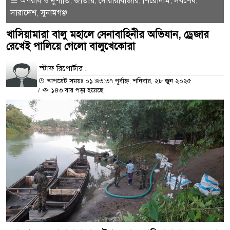
অপরাধ ও দুর্ণীতি
জাতীয়
দোয়ারাবাজার
শিরোনাম
সর্বশেষ
,
,
,
,
,
সারাদেশ
সুনামগঞ্জ
,
‎খাসিয়ামারা বালু মহালে সেনাবাহিনীর অভিযান, ড্রেজার
রেখেই পালিয়ে গেলো বালুখেকোরা
স্টাফ রিপোর্টার :
আপডেট সময়ঃ ০১:৪৩:৩৭ পূর্বাহ্ন, শনিবার, ২৮ জুন ২০২৫
/
১৪৩ বার পড়া হয়েছে।