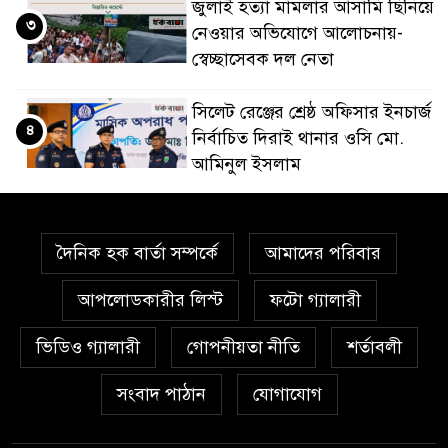
জুলাই হত্যা মামলার আসামি ছিনিয়ে
৩
নেওয়ার অভিযোগে আলোচনায়-
স্বেচ্ছাসেবক দল নেতা
‎সিলেট রেঞ্জের শ্রেষ্ঠ অফিসার ইনচার্জ
৪
নির্বাচিত দিরাই থানার ওসি মো.
আমিনুল ইসলাম
‎১১ দলীয় ঐক্যের ঘেরাও কর্মসূচি
৫
ঘিরে সচিবালয়ের সব গেট বন্ধ
দৈনিক হক বার্তা সম্পর্কে
আমাদের পরিবার
আপলোডকারীর লিস্ট
ফটো গ্যালারী
‎জুলাই গণঅভ্যুত্থানের ডকুমেন্টারি
৬
ঘিরে বিতর্ক: ‘এক দফার ঘোষক’
ভিডিও গ্যালারী
গোপনীয়তা নীতি
শর্তাবলী
উপস্থাপন নিয়ে প্রশ্ন.!? নাহিদ
ইসলামের পরিবর্তে তারেক রহমানকে উপস্থাপন.!
সংবাদ পাঠান
যোগাযোগ
জুলাই গণঅভ্যুত্থান দিবস: সুনামগঞ্জে