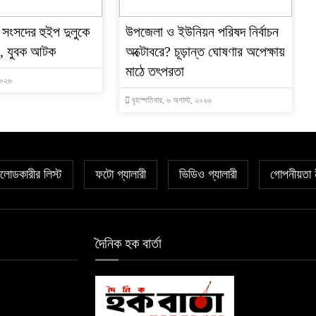
 সংসদের হুইপ দুলুকে
উপজেলা ও ইউনিয়ন পরিষদ নির্বাচন
্টা, যুবক আটক
অক্টোবরে? চূড়ান্ত ঘোষণার অপেক্ষায়
মাঠে তৎপরতা
 ২০২৬
বৃহস্পতিবার, ৬ অগাস্ট, ২০২৬
োডকারীর লিস্ট
ফটো গ্যালারী
ভিডিও গ্যালারী
গোপনীয়তা 
দৈনিক হক বার্তা