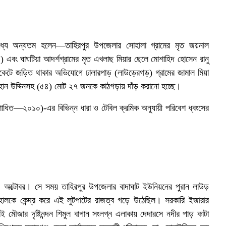
মধ্যে অন্যতম হলেন—তাহিরপুর উপজেলার সোহালা গ্রামের মৃত জয়নাল
এবং ঘাঘটিয়া আদর্শগ্রামের মৃত এখলাছ মিয়ার ছেলে মোশাহিদ হোসেন রানু
ডিকেটে জড়িত থাকার অভিযোগে ঢালারপাড় (লাউড়েরগড়) গ্রামের জামাল মিয়া
বোরহান উদ্দিনসহ (৫৪) মোট ২৭ জনকে কাঠগড়ায় দাঁড় করানো হচ্ছে।
োধিত—২০১০)-এর বিভিন্ন ধারা ও টেবিল ক্রমিক অনুযায়ী পরিবেশ ধ্বংসের
অক্টোবর। সে সময় তাহিরপুর উপজেলার বাদাঘাট ইউনিয়নের পুরান লাউড়
হালকে কেন্দ্র করে এই লুটপাটের রাজত্ব গড়ে উঠেছিল। সরকারি ইজারার
াই মৌজার দৃষ্টিনন্দন শিমুল বাগান সংলগ্ন এলাকায় দেদারসে নদীর পাড় কাটা