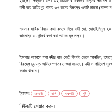
হচ্ছিল। প্রকৃতির ওপর এই নির্মমতার বিরুদ্ধে দাঁড়িয়ে পরিবেশ 
বাদী হয়ে তাহিরপুর থানায় ৩৭ জনের বিরুদ্ধে একটি মামলা (মামল
‎মামলার সার্বিক বিষয়ে কথা বলতে গিয়ে বাদী মো. মোহাইমিনুল হক
ভারসাম্য ও সৌন্দর্য রক্ষা করা তাদের মূল লক্ষ্য।
‎ইজারার আড়ালে যারা নদীর পাড় কেটে বিপর্যয় ডেকে আনছিল, তদন্ত
বিরুদ্ধে চূড়ান্ত অভিযোগপত্র দেওয়া হয়েছে। নদী ও পরিবেশ সুর
বজায় থাকবে।
ট্যাগসঃ
কোয়ারী
বালি
যাদুকাটা
লুট
নিউজটি শেয়ার করুন