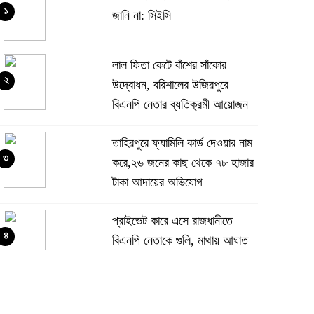
১
জানি না: সিইসি
‎লাল ফিতা কেটে বাঁশের সাঁকোর
২
উদ্বোধন, বরিশালের উজিরপুরে
বিএনপি নেতার ব্যতিক্রমী আয়োজন
তাহিরপুরে ফ্যামিলি কার্ড দেওয়ার নাম
৩
করে,২৬ জনের কাছ থেকে ৭৮ হাজার
টাকা আদায়ের অভিযোগ
প্রাইভেট কারে এসে রাজধানীতে
৪
বিএনপি নেতাকে গুলি, মাথায় আঘাত
সিলেটে দুই বাসের সংঘর্ষে মর্মান্তিক
৫
দুর্ঘটনা, নিহত ৮ ও আহত ২৫