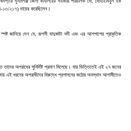
অধিদপ্তর সুনামগঞ্জ জেলা কার্যালয়ের সহকারী পরিচালক মো. মোহাইমিনুল হক
া নং-১৩/২১৭) দায়ের করেছিলেন।
 স্পষ্ট জানিয়ে দেন যে, রূপসী যাদুকাটা নদী এবং এর আশপাশের প্রাকৃতিক
ে তাদের অপরাধের সুনির্দিষ্ট প্রমাণ মিলেছে। যার ভিত্তিতেই এই ২৭ জনের
ই
ক্ষায় এই ধরনের অপরাধীদের বিরুদ্ধে প্রশাসনের কঠোর অবস্থান আগামীতেও