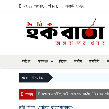
০৭:৪৪ অপরাহ্ন, শনিবার, ০৮ অগাস্ট ২০২৬
সর্বশেষ
সুনামগঞ্জ
সিলেট
জাতীয়
রাজনীতি
অ
সংবাদ শিরোনামঃ
অপরাধ ও দুর্ণীতি
আইন আদালত
জাতীয়
শিরোনাম
সর্
,
,
,
,
প্রচ্ছদ
‎নদী গিলে খাচ্ছিল বালুখেকোরা: