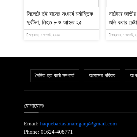
সিলেটে দুই বাসের সংঘর্ষে মর্মান্তিক
নাটোরে জাতীয়
দুর্ঘটনা, নিহত ৮ ও আহত ২৫
গুলি করার চেষ
শুক্রবার, ৭ অগাস্ট, ২০২৬
শুক্রবার, ৭ অগাস্ট,
দৈনিক হক বার্তা সম্পর্কে
আমাদের পরিবার
আপল
যোগাযোগঃ
Email:
haquebartasunamganj@gmail.com
Phone: 01624-408771