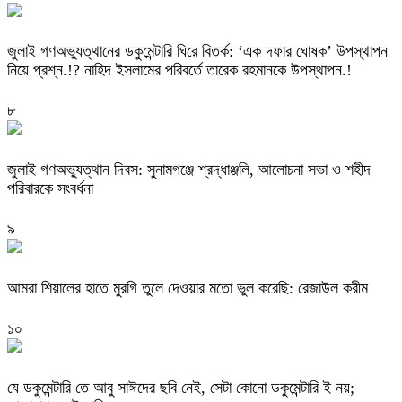
‎জুলাই গণঅভ্যুত্থানের ডকুমেন্টারি ঘিরে বিতর্ক: ‘এক দফার ঘোষক’ উপস্থাপন
নিয়ে প্রশ্ন.!? নাহিদ ইসলামের পরিবর্তে তারেক রহমানকে উপস্থাপন.!
৮
জুলাই গণঅভ্যুত্থান দিবস: সুনামগঞ্জে শ্রদ্ধাঞ্জলি, আলোচনা সভা ও শহীদ
পরিবারকে সংবর্ধনা
৯
‎আমরা শিয়ালের হাতে মুরগি তুলে দেওয়ার মতো ভুল করেছি: রেজাউল করীম
১০
যে ডকুমেন্টারি তে আবু সাঈদের ছবি নেই, সেটা কোনো ডকুমেন্টারি ই নয়;