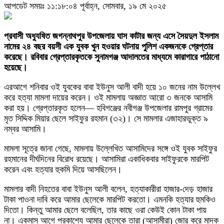
আপডেট সময়ঃ ১১:১৮:০৪ পূর্বাহ্ন, সোমবার, ১৯ মে ২০২৫
প্রবাসী অধ্যুষিত জগন্নাথপুর উপজেলায় ঘাস কাটার জন্য এসে সৈয়দুল ইসলাম
নামের ২৪ বছর বয়সী এক যুবক খুন হওয়ার ঘটনায় পুলিশ একজনকে গ্রেপ্তার
করেছে। রবিবার গ্রেপ্তারকৃতকে সুনামগঞ্জ আদালতের মাধ্যমে কারাগারে পাঠানো
হয়েছে।
এরআগে শনিবার ওই যুবকের বাবা ইউনুস আলী বাদী হয়ে ১০ জনের নাম উল্লেখ
করে হত্যা মামলা দায়ের করেন। ওই মামলায় অজ্ঞাত আরো ৩ জনকে আসামি
করা হয়। গ্রেপ্তারকৃত হলেন— হবিগঞ্জের নবীগঞ্জ উপজেলার রামপুর গ্রামের
মৃত সিদ্দিক মিয়ার ছেলে সাইফুর রহমান (৩২)। সে মামলার এজাহারভুক্ত ৯
নম্বর আসামি।
মামলা সূত্রে জানা গেছে, মামলায় উল্লেখিত আসামিদের সঙ্গে ওই যুবক সাইফুর
রহমানের দীর্ঘদিনের বিরোধ রয়েছে। আসামিরা একাধিকবার সাইফুরকে মারপিট
করেন এবং হত্যার হুকমি দিয়ে আসছিলেন।
মামলার বাদী নিহতের বাবা ইউনুস আলী বলেন, হত্যাকারীরা হাজার-দেড় হাজার
টাকা পাওনা দাবি করে আমার ছেলেকে মারপিট করতো। এমনকি হত্যার হুমকিও
দিতো। কিন্তু আমার ছেলে বলেছিল, তার কাছে ওরা কেউই কোন টাকা পায়
না। একমাস আগে প্রকাশ্যে আমার ছেলেকে তারা (আসামীরা) জোর করে মাদক