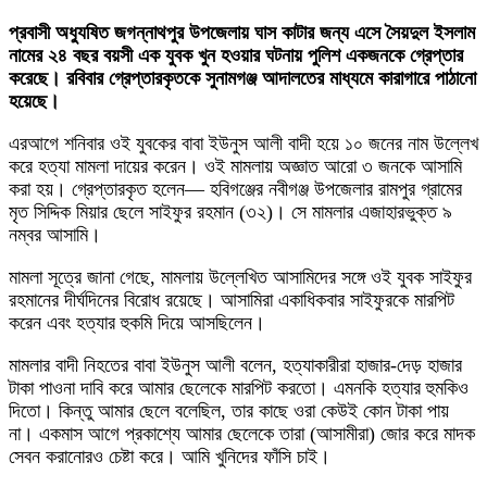
প্রবাসী অধ্যুষিত জগন্নাথপুর উপজেলায় ঘাস কাটার জন্য এসে সৈয়দুল ইসলাম
নামের ২৪ বছর বয়সী এক যুবক খুন হওয়ার ঘটনায় পুলিশ একজনকে গ্রেপ্তার
করেছে। রবিবার গ্রেপ্তারকৃতকে সুনামগঞ্জ আদালতের মাধ্যমে কারাগারে পাঠানো
হয়েছে।
এরআগে শনিবার ওই যুবকের বাবা ইউনুস আলী বাদী হয়ে ১০ জনের নাম উল্লেখ
করে হত্যা মামলা দায়ের করেন। ওই মামলায় অজ্ঞাত আরো ৩ জনকে আসামি
করা হয়। গ্রেপ্তারকৃত হলেন— হবিগঞ্জের নবীগঞ্জ উপজেলার রামপুর গ্রামের
মৃত সিদ্দিক মিয়ার ছেলে সাইফুর রহমান (৩২)। সে মামলার এজাহারভুক্ত ৯
নম্বর আসামি।
মামলা সূত্রে জানা গেছে, মামলায় উল্লেখিত আসামিদের সঙ্গে ওই যুবক সাইফুর
রহমানের দীর্ঘদিনের বিরোধ রয়েছে। আসামিরা একাধিকবার সাইফুরকে মারপিট
করেন এবং হত্যার হুকমি দিয়ে আসছিলেন।
মামলার বাদী নিহতের বাবা ইউনুস আলী বলেন, হত্যাকারীরা হাজার-দেড় হাজার
টাকা পাওনা দাবি করে আমার ছেলেকে মারপিট করতো। এমনকি হত্যার হুমকিও
দিতো। কিন্তু আমার ছেলে বলেছিল, তার কাছে ওরা কেউই কোন টাকা পায়
না। একমাস আগে প্রকাশ্যে আমার ছেলেকে তারা (আসামীরা) জোর করে মাদক
সেবন করানোরও চেষ্টা করে। আমি খুনিদের ফাঁসি চাই।