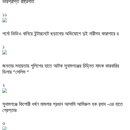
ভারপ্রাপ্ত রাষ্ট্রপতি
১১
পর্নো ভিডিও বানিয়ে ইন্টারনেটে ছড়ানোর অভিযোগে দুই নারীসহ কারাগারে ৪
১
জনতার সহায়তায় পুলিশের হাতে আটক সুনামগঞ্জের চিহ্নিত মাদক কারবারির
ডিলার “সেলিম “
২
‎সুনামগঞ্জে কিশোরী ধর্ষণ মামলার প্রধান আসামি আমিরুল হক র‌্যাব -এর হাতে
গ্রেপ্তার
৩