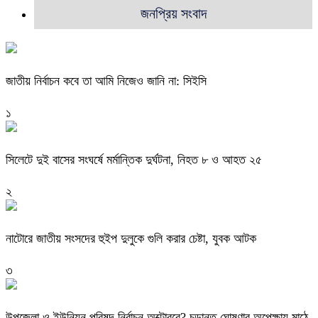
জনপ্রিয় সংবাদ
জাতীয় নির্বাচন কবে তা আমি নিজেও জানি না: সিইসি
১
সিলেটে দুই বাসের সংঘর্ষে মর্মান্তিক দুর্ঘটনা, নিহত ৮ ও আহত ২৫
২
নাটোরে জাতীয় সংসদের হুইপ দুলুকে গুলি করার চেষ্টা, যুবক আটক
৩
উপজেলা ও ইউনিয়ন পরিষদ নির্বাচন অক্টোবরে? চূড়ান্ত ঘোষণার অপেক্ষায় মাঠে