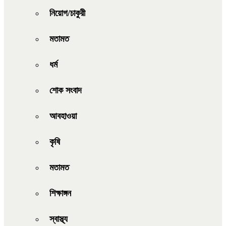
নিয়োগ/চাকুরী
মতামত
ধর্ম
শোক সংবাদ
আবহাওয়া
কৃষি
মতামত
শিক্ষাঙ্গন
স্বাস্থ্য