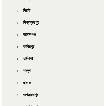
দিরাই
বিশ্বম্ভরপুর
জামালগঞ্জ
তাহিরপুর
ধর্মপাশা
শাল্লা
ছাতক
জগন্নাথপুর