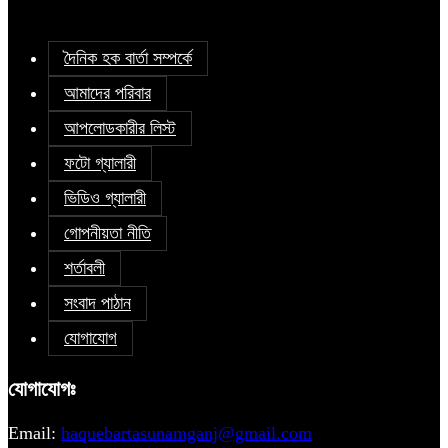
দৈনিক হক বার্তা সম্পর্কে
আমাদের পরিবার
আপলোডকারীর লিস্ট
ফটো গ্যালারী
ভিডিও গ্যালারী
গোপনীয়তা নীতি
শর্তাবলী
সংবাদ পাঠান
যোগাযোগ
যোগাযোগঃ
Email:
haquebartasunamganj@gmail.com