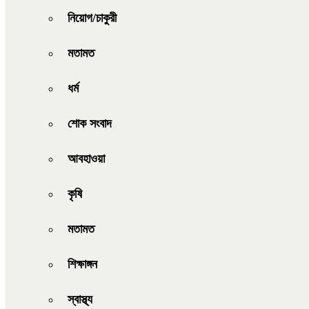
নিয়োগ/চাকুরী
মতামত
ধর্ম
শোক সংবাদ
আবহাওয়া
কৃষি
মতামত
শিক্ষাঙ্গন
স্বাস্থ্য