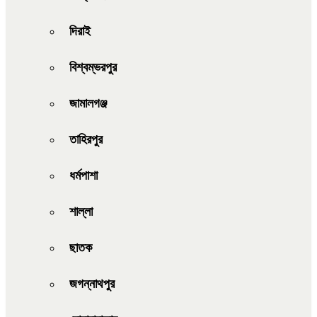
দিরাই
বিশ্বম্ভরপুর
জামালগঞ্জ
তাহিরপুর
ধর্মপাশা
শাল্লা
ছাতক
জগন্নাথপুর