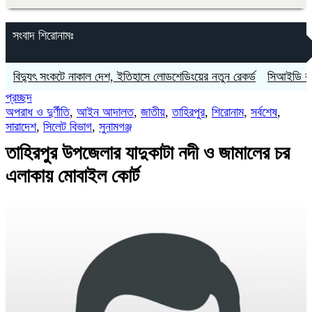
সংবাদ শিরোনামঃ
্যুৎ সংকটে নাকাল দেশ, ইতিহাসে লোডশেডিংয়ের নতুন রেকর্ড
সিআইডি কর্মকর্তাক
প্রচ্ছদ
অপরাধ ও দুর্ণীতি
,
আইন আদালত
,
জাতীয়
,
তাহিরপুর
,
শিরোনাম
,
সর্বশেষ
,
সারাদেশ
,
সিলেট বিভাগ
,
সুনামগঞ্জ
তাহিরপুর উপজেলার যাদুকাটা নদী ও জামালের চর
এলাকায় মোবাইল কোর্ট