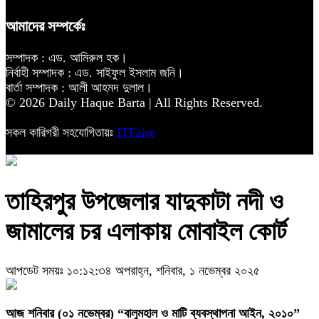
আমাদের সম্পর্কেঃ
সম্পাদক : এড. আমিরুল হক।
নির্বাহী সম্পাদক : এড. সাইফুল ইসলাম জনি।
বার্তা সম্পাদক : আলী আহমদ দুলাল।
© 2026 Daily Haque Barta | All Rights Reserved.
সকল কারিগরী সহযোগিতায়ঃ
ITFaire
তাহিরপুর উপজেলার যাদুকাটা নদী ও
জামালের চর এলাকায় মোবাইল কোর্ট
আপডেট সময়ঃ ১০:১২:৩৪ অপরাহ্ন, শনিবার, ১ নভেম্বর ২০২৫
‎আজ শনিবার (০১ নভেম্বর) “বালুমহাল ও মাটি ব্যবস্থাপনা আইন, ২০১০”