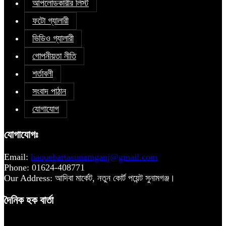
আপলোডকারীর লিস্ট
ফটো গ্যালারী
ভিডিও গ্যালারী
গোপনীয়তা নীতি
শর্তাবলী
সংবাদ পাঠান
যোগাযোগ
যোগাযোগঃ
Email:
haquebartasunamganj@gmail.com
Phone: 01624-408771
Our Address: আদিবা মার্কেট, নতুন কোর্ট পয়েন্ট সুনামগঞ্জ।
দৈনিক হক বার্তা