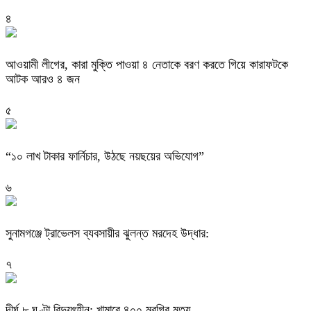
৪
আওয়ামী লীগের, কারা মুক্তি পাওয়া ৪ নেতাকে বরণ করতে গিয়ে কারাফটকে
আটক আরও ৪ জন
৫
“১০ লাখ টাকার ফার্নিচার, উঠছে নয়ছয়ের অভিযোগ”
৬
সুনামগঞ্জে ট্রাভেলস ব্যবসায়ীর ঝুলন্ত মরদেহ উদ্ধার:
৭
দীর্ঘ ৮ ঘণ্টা বিদ্যুৎহীন: খামারে ৪০০ মুরগির মৃত্যু