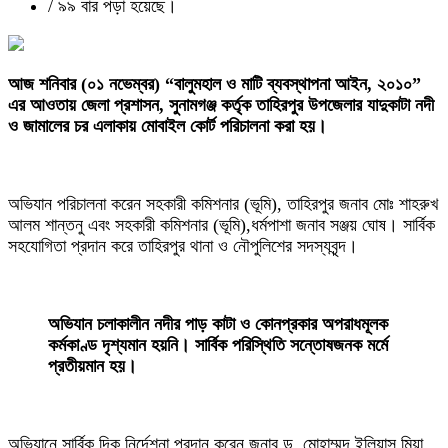
/
৯৯ বার পড়া হয়েছে।
‎আজ শনিবার (০১ নভেম্বর) “বালুমহাল ও মাটি ব্যবস্থাপনা আইন, ২০১০”
এর আওতায় জেলা প্রশাসন, সুনামগঞ্জ কর্তৃক তাহিরপুর উপজেলার যাদুকাটা নদী
ও জামালের চর এলাকায় মোবাইল কোর্ট পরিচালনা করা হয়।
‎অভিযান পরিচালনা করেন সহকারী কমিশনার (ভূমি), তাহিরপুর জনাব মোঃ শাহরুখ
আলম শান্তনু এবং সহকারী কমিশনার (ভূমি),ধর্মপাশা জনাব সঞ্জয় ঘোষ। সার্বিক
সহযোগিতা প্রদান করে তাহিরপুর থানা ও নৌপুলিশের সদস্যবৃন্দ।
‎অভিযান চলাকালীন নদীর পাড় কাটা ও কোনপ্রকার অপরাধমূলক
কর্মকাণ্ড দৃশ্যমান হয়নি। সার্বিক পরিস্থিতি সন্তোষজনক মর্মে
প্রতীয়মান হয়।
‎অভিযানে সার্বিক দিক নির্দেশনা প্রদান করেন জনাব ড. মোহাম্মদ ইলিয়াস মিয়া,