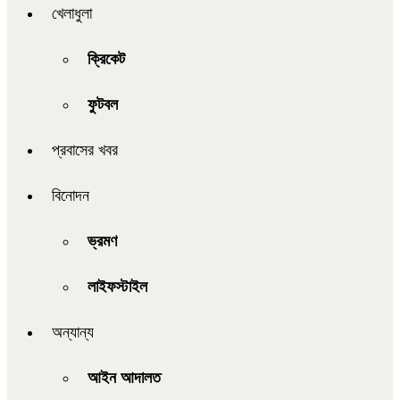
খেলাধুলা
ক্রিকেট
ফুটবল
প্রবাসের খবর
বিনোদন
ভ্রমণ
লাইফস্টাইল
অন্যান্য
আইন আদালত