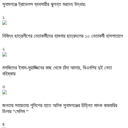
সুনামগঞ্জে ট্রাভেলস ব্যবসায়ীর ঝুলন্ত মরদেহ উদ্ধার:
১
নিষিদ্ধ ছাত্রলীগের নেতাকর্মীদের হামলায় ছাত্রদলের ১০ নেতাকর্মী হাসপাতালে
২
মসজিদের ইমাম-মুয়াজ্জিনের কাছ থেকে চাঁদা আদায়, বিএনপির দুই নেতা
বহিষ্কার
৩
জনতার সহায়তায় পুলিশের হাতে আটক সুনামগঞ্জের চিহ্নিত মাদক কারবারির
ডিলার “সেলিম “
৪