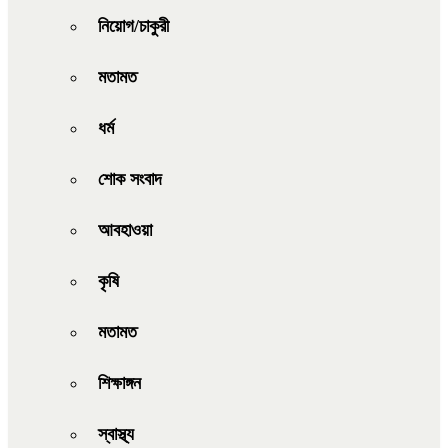
নিয়োগ/চাকুরী
মতামত
ধর্ম
শোক সংবাদ
আবহাওয়া
কৃষি
মতামত
শিক্ষাঙ্গন
স্বাস্থ্য