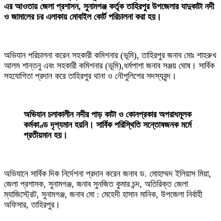
এর আওতায় জেলা প্রশাসন, সুনামগঞ্জ কর্তৃক তাহিরপুর উপজেলার যাদুকাটা নদী
ও জামালের চর এলাকায় মোবাইল কোর্ট পরিচালনা করা হয়।
‎অভিযান পরিচালনা করেন সহকারী কমিশনার (ভূমি), তাহিরপুর জনাব মোঃ শাহরুখ
আলম শান্তনু এবং সহকারী কমিশনার (ভূমি),ধর্মপাশা জনাব সঞ্জয় ঘোষ। সার্বিক
সহযোগিতা প্রদান করে তাহিরপুর থানা ও নৌপুলিশের সদস্যবৃন্দ।
‎অভিযান চলাকালীন নদীর পাড় কাটা ও কোনপ্রকার অপরাধমূলক
কর্মকাণ্ড দৃশ্যমান হয়নি। সার্বিক পরিস্থিতি সন্তোষজনক মর্মে
প্রতীয়মান হয়।
‎অভিযানে সার্বিক দিক নির্দেশনা প্রদান করেন জনাব ড. মোহাম্মদ ইলিয়াস মিয়া,
জেলা প্রশাসক, সুনামগঞ্জ, জনাব সুনজিত কুমার চন্দ, অতিরিক্ত জেলা
ম্যাজিস্ট্রেট, সুনামগঞ্জ, জনাব মো : মেহেদী হাসান মানিক, উপজেলা নির্বাহী
অফিসার, তাহিরপুর।