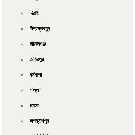
দিরাই
বিশ্বম্ভরপুর
জামালগঞ্জ
তাহিরপুর
ধর্মপাশা
শাল্লা
ছাতক
জগন্নাথপুর