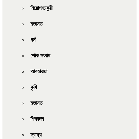
নিয়োগ/চাকুরী
মতামত
ধর্ম
শোক সংবাদ
আবহাওয়া
কৃষি
মতামত
শিক্ষাঙ্গন
স্বাস্থ্য