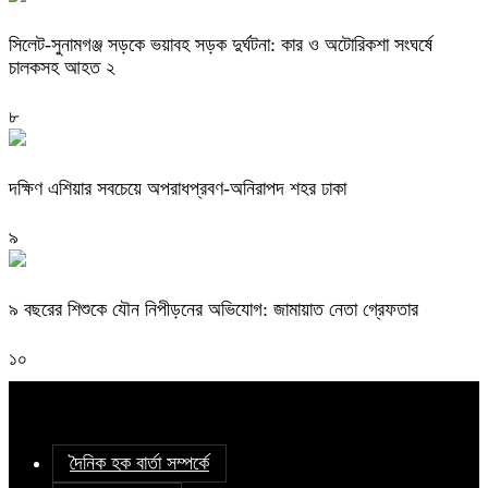
সিলেট-সুনামগঞ্জ সড়কে ভয়াবহ সড়ক দুর্ঘটনা: কার ও অটোরিকশা সংঘর্ষে
চালকসহ আহত ২
৮
দক্ষিণ এশিয়ার সবচেয়ে অপরাধপ্রবণ-অনিরাপদ শহর ঢাকা
৯
৯ বছরের শিশুকে যৌন নিপীড়নের অভিযোগ: জামায়াত নেতা গ্রেফতার
১০
দৈনিক হক বার্তা সম্পর্কে