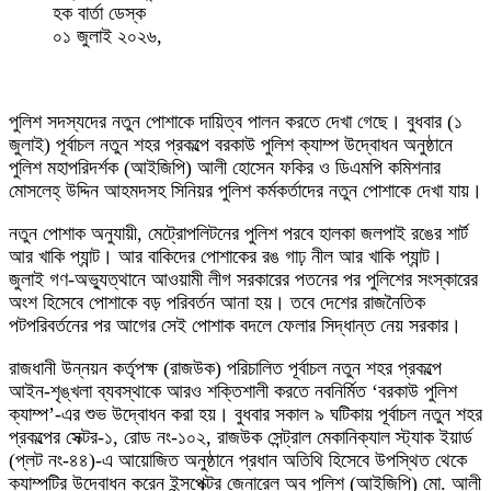
হক বার্তা ডেস্ক
০১ জুলাই ২০২৬,
পুলিশ সদস্যদের নতুন পোশাকে দায়িত্ব পালন করতে দেখা গেছে। বুধবার (১
জুলাই) পূর্বাচল নতুন শহর প্রকল্পে বরকাউ পুলিশ ক্যাম্প উদ্বোধন অনুষ্ঠানে
পুলিশ মহাপরিদর্শক (আইজিপি) আলী হোসেন ফকির ও ডিএমপি কমিশনার
মোসলেহ্ উদ্দিন আহমদসহ সিনিয়র পুলিশ কর্মকর্তাদের নতুন পোশাকে দেখা যায়।
নতুন পোশাক অনুযায়ী, মেট্রোপলিটনের পুলিশ পরবে হালকা জলপাই রঙের শার্ট
আর খাকি প্যান্ট। আর বাকিদের পোশাকের রঙ গাঢ় নীল আর খাকি প্যান্ট।
জুলাই গণ-অভ্যুত্থানে আওয়ামী লীগ সরকারের পতনের পর পুলিশের সংস্কারের
অংশ হিসেবে পোশাকে বড় পরিবর্তন আনা হয়। তবে দেশের রাজনৈতিক
পটপরিবর্তনের পর আগের সেই পোশাক বদলে ফেলার সিদ্ধান্ত নেয় সরকার।
রাজধানী উন্নয়ন কর্তৃপক্ষ (রাজউক) পরিচালিত পূর্বাচল নতুন শহর প্রকল্পে
আইন-শৃঙ্খলা ব্যবস্থাকে আরও শক্তিশালী করতে নবনির্মিত ‘বরকাউ পুলিশ
ক্যাম্প’-এর শুভ উদ্বোধন করা হয়। বুধবার সকাল ৯ ঘটিকায় পূর্বাচল নতুন শহর
প্রকল্পের সেক্টর-১, রোড নং-১০২, রাজউক সেন্ট্রাল মেকানিক্যাল স্ট্যাক ইয়ার্ড
(প্লট নং-৪৪)-এ আয়োজিত অনুষ্ঠানে প্রধান অতিথি হিসেবে উপস্থিত থেকে
ক্যাম্পটির উদ্বোধন করেন ইন্সপেক্টর জেনারেল অব পুলিশ (আইজিপি) মো. আলী