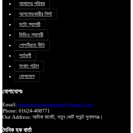
আমাদের পরিবার
আপলোডকারীর লিস্ট
ফটো গ্যালারী
ভিডিও গ্যালারী
গোপনীয়তা নীতি
শর্তাবলী
সংবাদ পাঠান
যোগাযোগ
যোগাযোগঃ
Email:
haquebartasunamganj@gmail.com
Phone: 01624-408771
Our Address: আদিবা মার্কেট, নতুন কোর্ট পয়েন্ট সুনামগঞ্জ।
দৈনিক হক বার্তা