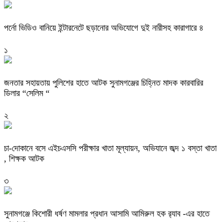
পর্নো ভিডিও বানিয়ে ইন্টারনেটে ছড়ানোর অভিযোগে দুই নারীসহ কারাগারে ৪
১
জনতার সহায়তায় পুলিশের হাতে আটক সুনামগঞ্জের চিহ্নিত মাদক কারবারির
ডিলার “সেলিম “
২
চা-দোকানে বসে এইচএসসি পরীক্ষার খাতা মূল্যায়ন, অভিযানে জব্দ ১ বস্তা খাতা
, শিক্ষক আটক
৩
‎সুনামগঞ্জে কিশোরী ধর্ষণ মামলার প্রধান আসামি আমিরুল হক র‌্যাব -এর হাতে