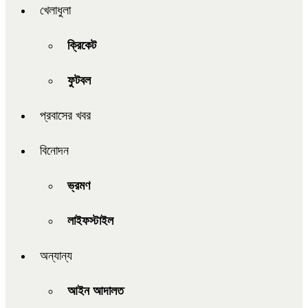
খেলাধুলা
ক্রিকেট
ফুটবল
প্রবাসের খবর
বিনোদন
ভ্রমণ
লাইফস্টাইল
অন্যান্য
আইন আদালত