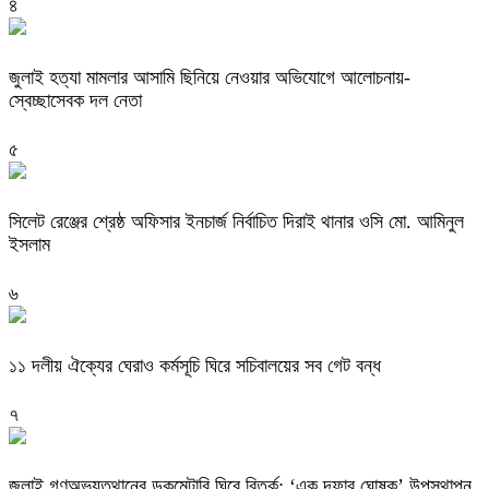
৪
জুলাই হত্যা মামলার আসামি ছিনিয়ে নেওয়ার অভিযোগে আলোচনায়-
স্বেচ্ছাসেবক দল নেতা
৫
‎সিলেট রেঞ্জের শ্রেষ্ঠ অফিসার ইনচার্জ নির্বাচিত দিরাই থানার ওসি মো. আমিনুল
ইসলাম
৬
‎১১ দলীয় ঐক্যের ঘেরাও কর্মসূচি ঘিরে সচিবালয়ের সব গেট বন্ধ
৭
‎জুলাই গণঅভ্যুত্থানের ডকুমেন্টারি ঘিরে বিতর্ক: ‘এক দফার ঘোষক’ উপস্থাপন