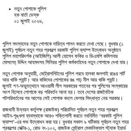
নতুন পোশাকে পুলিশ
হক বার্তা ডেস্ক
০১ জুলাই ২০২৬,
পুলিশ সদস্যদের নতুন পোশাকে দায়িত্ব পালন করতে দেখা গেছে। বুধবার (১
জুলাই) পূর্বাচল নতুন শহর প্রকল্পে বরকাউ পুলিশ ক্যাম্প উদ্বোধন অনুষ্ঠানে
পুলিশ মহাপরিদর্শক (আইজিপি) আলী হোসেন ফকির ও ডিএমপি কমিশনার
মোসলেহ্ উদ্দিন আহমদসহ সিনিয়র পুলিশ কর্মকর্তাদের নতুন পোশাকে দেখা যায়।
নতুন পোশাক অনুযায়ী, মেট্রোপলিটনের পুলিশ পরবে হালকা জলপাই রঙের শার্ট
আর খাকি প্যান্ট। আর বাকিদের পোশাকের রঙ গাঢ় নীল আর খাকি প্যান্ট।
জুলাই গণ-অভ্যুত্থানে আওয়ামী লীগ সরকারের পতনের পর পুলিশের সংস্কারের
অংশ হিসেবে পোশাকে বড় পরিবর্তন আনা হয়। তবে দেশের রাজনৈতিক
পটপরিবর্তনের পর আগের সেই পোশাক বদলে ফেলার সিদ্ধান্ত নেয় সরকার।
রাজধানী উন্নয়ন কর্তৃপক্ষ (রাজউক) পরিচালিত পূর্বাচল নতুন শহর প্রকল্পে
আইন-শৃঙ্খলা ব্যবস্থাকে আরও শক্তিশালী করতে নবনির্মিত ‘বরকাউ পুলিশ
ক্যাম্প’-এর শুভ উদ্বোধন করা হয়। বুধবার সকাল ৯ ঘটিকায় পূর্বাচল নতুন শহর
প্রকল্পের সেক্টর-১, রোড নং-১০২, রাজউক সেন্ট্রাল মেকানিক্যাল স্ট্যাক ইয়ার্ড