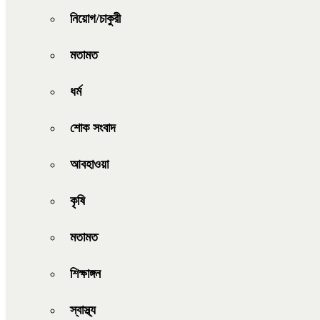
নিয়োগ/চাকুরী
মতামত
ধর্ম
শোক সংবাদ
আবহাওয়া
কৃষি
মতামত
শিক্ষাঙ্গন
স্বাস্থ্য