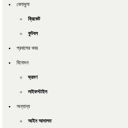
খেলাধুলা
ক্রিকেট
ফুটবল
প্রবাসের খবর
বিনোদন
ভ্রমণ
লাইফস্টাইল
অন্যান্য
আইন আদালত