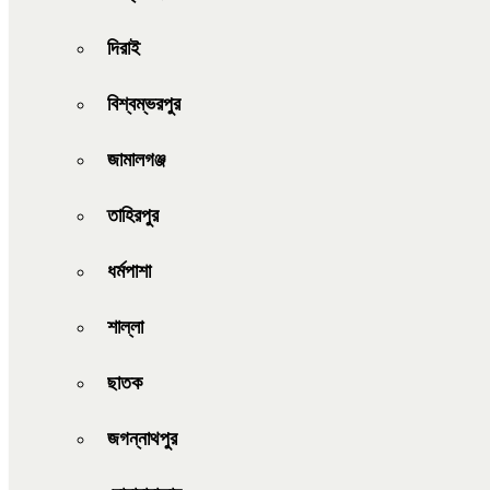
দিরাই
বিশ্বম্ভরপুর
জামালগঞ্জ
তাহিরপুর
ধর্মপাশা
শাল্লা
ছাতক
জগন্নাথপুর