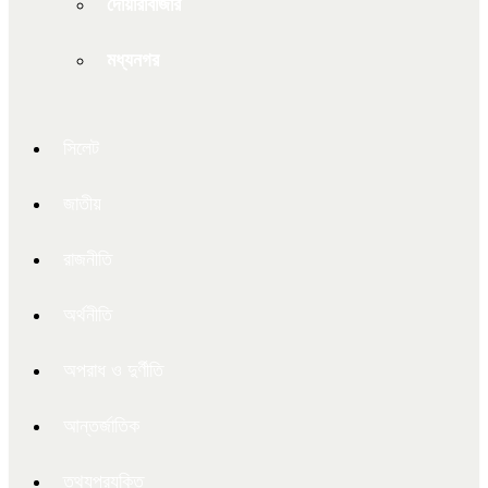
দোয়ারাবাজার
মধ্যনগর
সিলেট
জাতীয়
রাজনীতি
অর্থনীতি
অপরাধ ও দুর্ণীতি
আন্তর্জাতিক
তথ্যপ্রযুক্তি