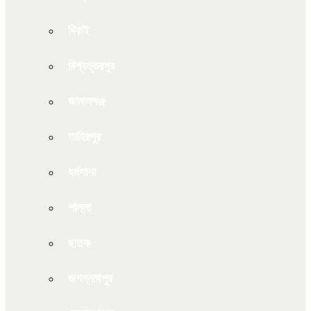
দিরাই
বিশ্বম্ভরপুর
জামালগঞ্জ
তাহিরপুর
ধর্মপাশা
শাল্লা
ছাতক
জগন্নাথপুর