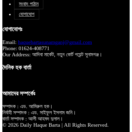
সংবাদ পাঠান
যোগাযোগ
যোগাযোগঃ
Email:
haquebartasunamganj@gmail.com
Phone: 01624-408771
Our Address: আদিবা মার্কেট, নতুন কোর্ট পয়েন্ট সুনামগঞ্জ।
দৈনিক হক বার্তা
আমাদের সম্পর্কেঃ
সম্পাদক : এড. আমিরুল হক।
নির্বাহী সম্পাদক : এড. সাইফুল ইসলাম জনি।
বার্তা সম্পাদক : আলী আহমদ দুলাল।
© 2026 Daily Haque Barta | All Rights Reserved.