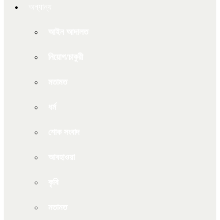
অন্যান্য
আইন আদালত
নিয়োগ/চাকুরী
মতামত
ধর্ম
শোক সংবাদ
আবহাওয়া
কৃষি
মতামত