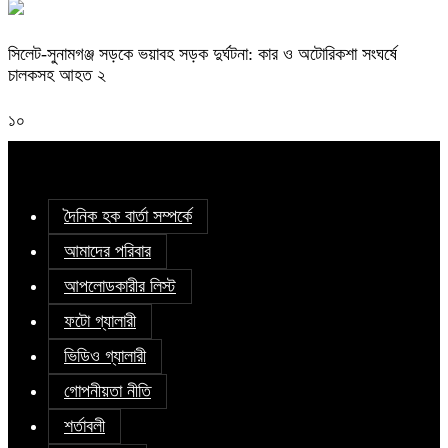
সিলেট-সুনামগঞ্জ সড়কে ভয়াবহ সড়ক দুর্ঘটনা: কার ও অটোরিকশা সংঘর্ষে
চালকসহ আহত ২
১০
দৈনিক হক বার্তা সম্পর্কে
আমাদের পরিবার
আপলোডকারীর লিস্ট
ফটো গ্যালারী
ভিডিও গ্যালারী
গোপনীয়তা নীতি
শর্তাবলী