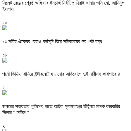
‎সিলেট রেঞ্জের শ্রেষ্ঠ অফিসার ইনচার্জ নির্বাচিত দিরাই থানার ওসি মো. আমিনুল
ইসলাম
১০
‎১১ দলীয় ঐক্যের ঘেরাও কর্মসূচি ঘিরে সচিবালয়ের সব গেট বন্ধ
১১
পর্নো ভিডিও বানিয়ে ইন্টারনেটে ছড়ানোর অভিযোগে দুই নারীসহ কারাগারে ৪
১
জনতার সহায়তায় পুলিশের হাতে আটক সুনামগঞ্জের চিহ্নিত মাদক কারবারির
ডিলার “সেলিম “
২