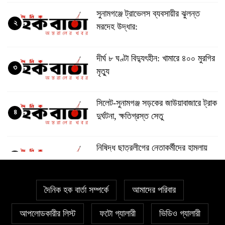
সুনামগঞ্জে ট্রাভেলস ব্যবসায়ীর ঝুলন্ত
২
মরদেহ উদ্ধার:
দীর্ঘ ৮ ঘণ্টা বিদ্যুৎহীন: খামারে ৪০০ মুরগির
৩
মৃত্যু
‎সিলেট-সুনামগঞ্জ সড়কের জাউয়াবাজারে ট্রাক
৪
দুর্ঘটনা, ক্ষতিগ্রস্ত সেতু
নিষিদ্ধ ছাত্রলীগের নেতাকর্মীদের হামলায়
৫
ছাত্রদলের ১০ নেতাকর্মী হাসপাতালে
দৈনিক হক বার্তা সম্পর্কে
আমাদের পরিবার
মসজিদের ইমাম-মুয়াজ্জিনের কাছ থেকে চাঁদা
৬
আদায়, বিএনপির দুই নেতা বহিষ্কার
আপলোডকারীর লিস্ট
ফটো গ্যালারী
ভিডিও গ্যালারী