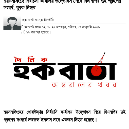
ময়মনসিংহে নির্বাচনী কার্যালয় উদ্ভোধন শেষে বিএনপির দুই গ্রুপের
সংঘর্ষ, যুবক নিহত
হক বার্তা ডেস্ক রিপোর্টঃ
আপডেট সময়ঃ ১২:৪৮:২২ অপরাহ্ন, শনিবার, ১৭ জানুয়ারী ২০২৬
/
৯৯ বার পড়া হয়েছে।
‎ময়মনসিংহের ধোবাউড়ায় নির্বাচনি কার্যালয় উদ্ভোধন নিয়ে বিএনপির দুই
গ্রুপের সংঘর্ষে নজরুল ইসলাম নামে একজন নিহত হয়েছে।