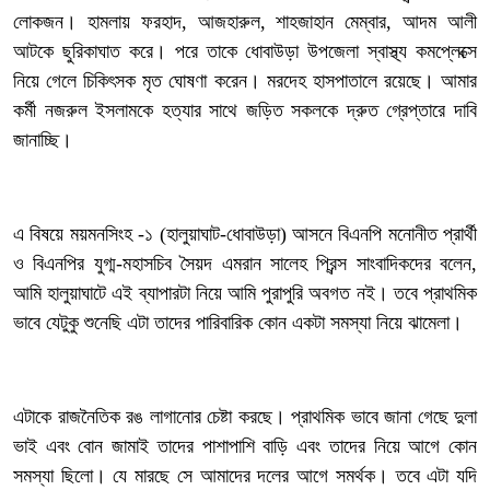
লোকজন। হামলায় ফরহাদ, আজহারুল, শাহজাহান মেম্বার, আদম আলী
আটকে ছুরিকাঘাত করে। পরে তাকে ধোবাউড়া উপজেলা স্বাস্থ্য কমপ্লেক্সে
নিয়ে গেলে চিকিৎসক মৃত ঘোষণা করেন। মরদেহ হাসপাতালে রয়েছে। আমার
কর্মী নজরুল ইসলামকে হত্যার সাথে জড়িত সকলকে দ্রুত গ্রেপ্তারে দাবি
জানাচ্ছি।
‎এ বিষয়ে ময়মনসিংহ -১ (হালুয়াঘাট-ধোবাউড়া) আসনে বিএনপি মনোনীত প্রার্থী
ও বিএনপির যুগ্ম-মহাসচিব সৈয়দ এমরান সালেহ প্রিন্স সাংবাদিকদের বলেন,
আমি হালুয়াঘাটে এই ব্যাপারটা নিয়ে আমি পুরাপুরি অবগত নই। তবে প্রাথমিক
ভাবে যেটুকু শুনেছি এটা তাদের পারিবারিক কোন একটা সমস্যা নিয়ে ঝামেলা।
‎এটাকে রাজনৈতিক রঙ লাগানোর চেষ্টা করছে। প্রাথমিক ভাবে জানা গেছে দুলা
ভাই এবং বোন জামাই তাদের পাশাপাশি বাড়ি এবং তাদের নিয়ে আগে কোন
সমস্যা ছিলো। যে মারছে সে আমাদের দলের আগে সমর্থক। তবে এটা যদি