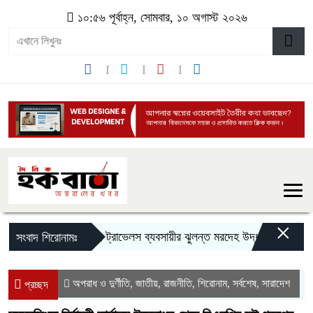
১০:৫৬ পূর্বাহ্ন, সোমবার, ১০ অগাস্ট ২০২৬
×
সুনামগঞ্জে ট্রাভেলস ব্যবসায়ীর ঝুলন্ত মরদেহ উদ্ধার:
দীর্ঘ ৮ ঘণ্
সংবাদ শিরোনামঃ
অপরাধ ও দুর্ণীতি
জাতীয়
রাজনীতি
শিরোনাম
সর্বশেষ
সারাদেশ
,
,
,
,
,
প্রচ্ছদ