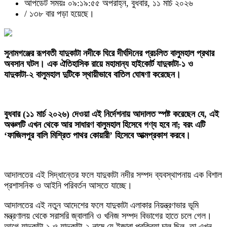
আপডেট সময়ঃ ০৯:১৯:৫৫ অপরাহ্ন, বুধবার, ১১ মার্চ ২০২৬
/
১৩৮ বার পড়া হয়েছে।
‎সুনামগঞ্জের রূপবতী যাদুকাটা নদীকে ঘিরে দীর্ঘদিনের প্রচলিত বালুমহাল প্রথার
অবসান ঘটল। এক ঐতিহাসিক রায়ে মহামান্য হাইকোর্ট যাদুকাটা-১ ও
যাদুকাটা-২ বালুমহাল দুটিকে স্থায়ীভাবে বাতিল ঘোষণা করেছেন।
বুধবার (১১ মার্চ ২০২৬) দেওয়া এই নির্দেশনায় আদালত স্পষ্ট করেছেন যে, এই
অঞ্চলটি এখন থেকে আর সাধারণ বালুমহাল হিসেবে গণ্য হবে না; বরং এটি
‘ফাজিলপুর বালি মিশ্রিত পাথর কোয়ারী’ হিসেবে আত্মপ্রকাশ করবে।
আদালতের এই সিদ্ধান্তের ফলে যাদুকাটা নদীর সম্পদ ব্যবস্থাপনায় এক বিশাল
প্রশাসনিক ও আইনি পরিবর্তন আসতে যাচ্ছে।
আদালতের এই নতুন আদেশের ফলে যাদুকাটা এলাকার নিয়ন্ত্রণভার ভূমি
মন্ত্রণালয় থেকে সরাসরি জ্বালানি ও খনিজ সম্পদ বিভাগের হাতে চলে গেল।
আগে যাদুকাটা-১ ও যাদুকাটা-২ নামে যে ইজারা প্রক্রিয়া চালু ছিল, তা এখন