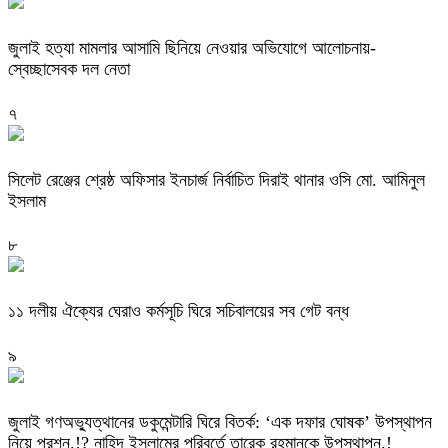
জুলাই হত্যা মামলার আসামি ছিনিয়ে নেওয়ার অভিযোগে আলোচনায়-
স্বেচ্ছাসেবক দল নেতা
৭
‎সিলেট রেঞ্জের শ্রেষ্ঠ অফিসার ইনচার্জ নির্বাচিত দিরাই থানার ওসি মো. আমিনুল
ইসলাম
৮
‎১১ দলীয় ঐক্যের ঘেরাও কর্মসূচি ঘিরে সচিবালয়ের সব গেট বন্ধ
৯
‎জুলাই গণঅভ্যুত্থানের ডকুমেন্টারি ঘিরে বিতর্ক: ‘এক দফার ঘোষক’ উপস্থাপন
নিয়ে প্রশ্ন.!? নাহিদ ইসলামের পরিবর্তে তারেক রহমানকে উপস্থাপন.!