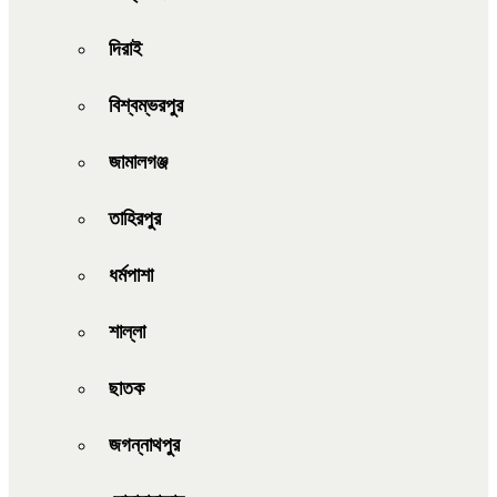
দিরাই
বিশ্বম্ভরপুর
জামালগঞ্জ
তাহিরপুর
ধর্মপাশা
শাল্লা
ছাতক
জগন্নাথপুর