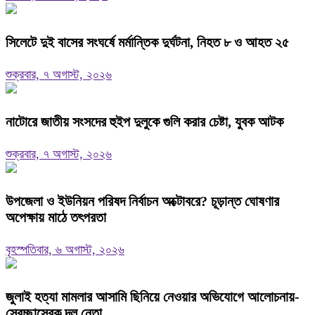
সিলেটে দুই বাসের সংঘর্ষে মর্মান্তিক দুর্ঘটনা, নিহত ৮ ও আহত ২৫
শুক্রবার, ৭ অগাস্ট, ২০২৬
নাটোরে জাতীয় সংসদের হুইপ দুলুকে গুলি করার চেষ্টা, যুবক আটক
শুক্রবার, ৭ অগাস্ট, ২০২৬
উপজেলা ও ইউনিয়ন পরিষদ নির্বাচন অক্টোবরে? চূড়ান্ত ঘোষণার
অপেক্ষায় মাঠে তৎপরতা
বৃহস্পতিবার, ৬ অগাস্ট, ২০২৬
জুলাই হত্যা মামলার আসামি ছিনিয়ে নেওয়ার অভিযোগে আলোচনায়-
স্বেচ্ছাসেবক দল নেতা