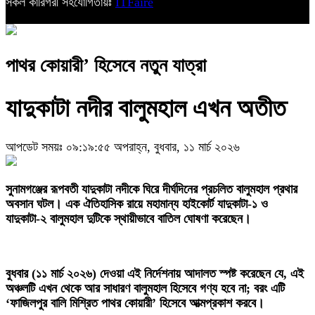
সকল কারিগরী সহযোগিতায়ঃ
ITFaire
পাথর কোয়ারী’ হিসেবে নতুন যাত্রা
যাদুকাটা নদীর বালুমহাল এখন অতীত
আপডেট সময়ঃ ০৯:১৯:৫৫ অপরাহ্ন, বুধবার, ১১ মার্চ ২০২৬
‎সুনামগঞ্জের রূপবতী যাদুকাটা নদীকে ঘিরে দীর্ঘদিনের প্রচলিত বালুমহাল প্রথার
অবসান ঘটল। এক ঐতিহাসিক রায়ে মহামান্য হাইকোর্ট যাদুকাটা-১ ও
যাদুকাটা-২ বালুমহাল দুটিকে স্থায়ীভাবে বাতিল ঘোষণা করেছেন।
বুধবার (১১ মার্চ ২০২৬) দেওয়া এই নির্দেশনায় আদালত স্পষ্ট করেছেন যে, এই
অঞ্চলটি এখন থেকে আর সাধারণ বালুমহাল হিসেবে গণ্য হবে না; বরং এটি
‘ফাজিলপুর বালি মিশ্রিত পাথর কোয়ারী’ হিসেবে আত্মপ্রকাশ করবে।