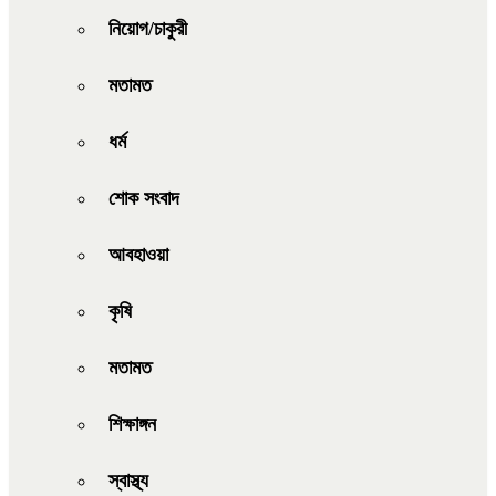
নিয়োগ/চাকুরী
মতামত
ধর্ম
শোক সংবাদ
আবহাওয়া
কৃষি
মতামত
শিক্ষাঙ্গন
স্বাস্থ্য