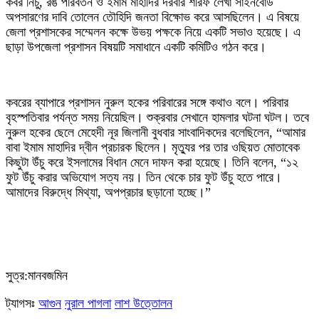
কবর নিচু, রঙ পরিবর্তন ও ইমাম মাহাদির দরবার শরিফ লেখা সাইনবোর্ড
অপসারণের দাবি তোলেন তৌহিদি জনতা বিক্ষোভ করে আসছিলেন। এ বিষয়ে
জেলা প্রশাসকের সম্মেলন কক্ষে উভয় পক্ষকে নিয়ে একটি সভাও হয়েছে। এ
ছাড়া উপজেলা প্রশাসন বিষয়টি সমাধানে একটি কমিটিও গঠন করে।
কবরের ব্যাপারে প্রশাসন নুরুল হকের পরিবারের সঙ্গে কথাও বলে। পরিবার
বৃহস্পতিবার পর্যন্ত সময় নিয়েছিল। শুক্রবার সেখানে হামলার ঘটনা ঘটল। তবে
নুরুল হকের ছেলে মেহেদী নূর জিলানী বুধবার সাংবাদিকদের বলেছিলেন, “আমার
বাবা ইমাম মাহাদির দ্বীন প্রচারক ছিলেন। মৃত্যুর পর তার ওছিয়ত মোতাবেক
কিছুটা উঁচু করে ইসলামের বিধান মেনে দাফন করা হয়েছে। তিনি বলেন, “১২
ফুট উঁচু করার অভিযোগ সত্য নয়। তিন থেকে চার ফুট উঁচু হতে পারে।
আমাদের বিরুদ্ধে মিথ্যা, অপপ্রচার ছড়ানো হচ্ছে।”
সুত্র:মানবজমিন
ট্যাগসঃ
আগুন
নুরাল পাগলা
লাশ উত্তোলন