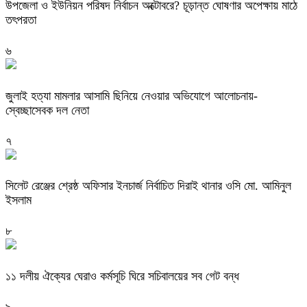
উপজেলা ও ইউনিয়ন পরিষদ নির্বাচন অক্টোবরে? চূড়ান্ত ঘোষণার অপেক্ষায় মাঠে
তৎপরতা
৬
জুলাই হত্যা মামলার আসামি ছিনিয়ে নেওয়ার অভিযোগে আলোচনায়-
স্বেচ্ছাসেবক দল নেতা
৭
‎সিলেট রেঞ্জের শ্রেষ্ঠ অফিসার ইনচার্জ নির্বাচিত দিরাই থানার ওসি মো. আমিনুল
ইসলাম
৮
‎১১ দলীয় ঐক্যের ঘেরাও কর্মসূচি ঘিরে সচিবালয়ের সব গেট বন্ধ