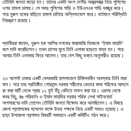
তৌহিদি জনতা জড়ো হন। তাদের একটা অংশ দেশীয় অস্ত্রসস্ত্র নিয়ে পুলিশের
ওপর হামলা চালায়। সে সময় পুলিশের গাড়ি ও ইউএনওর গাড়ি ভাঙ্চুর করে।
পরে নুরুল হকের বাড়িতে হামলা চালিয়ে অগ্নিসংযোগ করে। বর্তমানে পরিস্থিতি
নিয়ন্ত্রণে রয়েছে।
স্থানীয়রা জানান, নুরুল হক আশির দশকের মাঝামাঝি নিজেকে ‘ইমাম মাহাদি’
বলে দাবি করেছিলেন। তখন চাপের মুখে তিনি এলাকা ছাড়তে বাধ্য হন। পরে
আবার তিনি এলাকায় ফিরে আসেন। তার বেশ কিছু ভক্ত-অনুসারীও রয়েছে।
২৩ আগস্ট ঢাকার একটি বেসরকারি হাসপাতালে চিকিৎসাধীন অবস্থায় তিনি মারা
যান। পরে তার প্রতিষ্ঠিত গোয়ালন্দ দরবার শরীফের ভেতরে কাবা শরিফের আদলে
রং করা মাটি থেকে প্রায় ১২ ফুট উঁচু বেদিতে দাফন করা হয়। এরপর থেকে
কবর নিচু, রঙ পরিবর্তন ও ইমাম মাহাদির দরবার শরিফ লেখা সাইনবোর্ড
অপসারণের দাবি তোলেন তৌহিদি জনতা বিক্ষোভ করে আসছিলেন। এ বিষয়ে
জেলা প্রশাসকের সম্মেলন কক্ষে উভয় পক্ষকে নিয়ে একটি সভাও হয়েছে। এ
ছাড়া উপজেলা প্রশাসন বিষয়টি সমাধানে একটি কমিটিও গঠন করে।