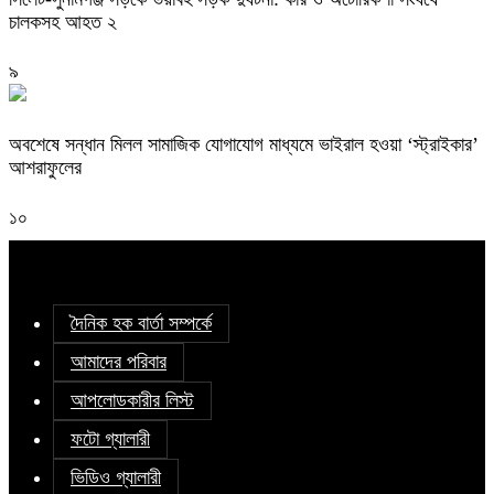
চালকসহ আহত ২
৯
অবশেষে সন্ধান মিলল সামাজিক যোগাযোগ মাধ্যমে ভাইরাল হওয়া ‘স্ট্রাইকার’
আশরাফুলের
১০
দৈনিক হক বার্তা সম্পর্কে
আমাদের পরিবার
আপলোডকারীর লিস্ট
ফটো গ্যালারী
ভিডিও গ্যালারী