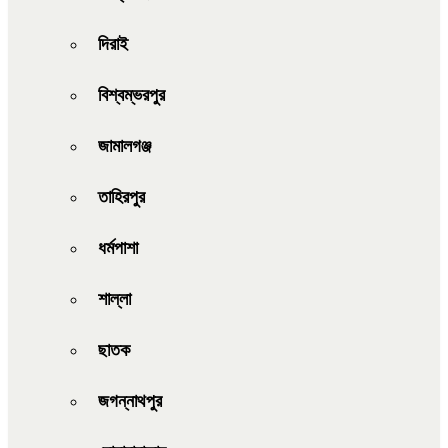
দিরাই
বিশ্বম্ভরপুর
জামালগঞ্জ
তাহিরপুর
ধর্মপাশা
শাল্লা
ছাতক
জগন্নাথপুর