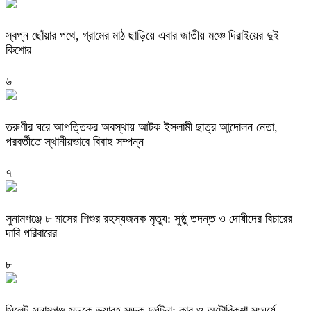
স্বপ্ন ছোঁয়ার পথে, গ্রামের মাঠ ছাড়িয়ে এবার জাতীয় মঞ্চে দিরাইয়ের দুই
কিশোর
৬
তরুণীর ঘরে আপত্তিকর অবস্থায় আটক ইসলামী ছাত্র আন্দোলন নেতা,
পরবর্তীতে স্থানীয়ভাবে বিবাহ সম্পন্ন
৭
সুনামগঞ্জে ৮ মাসের শিশুর রহস্যজনক মৃত্যু: সুষ্ঠু তদন্ত ও দোষীদের বিচারের
দাবি পরিবারের
৮
সিলেট-সুনামগঞ্জ সড়কে ভয়াবহ সড়ক দুর্ঘটনা: কার ও অটোরিকশা সংঘর্ষে