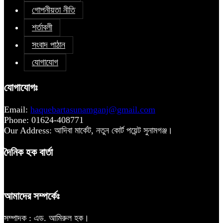
গোপনীয়তা নীতি
শর্তাবলী
সংবাদ পাঠান
যোগাযোগ
যোগাযোগঃ
Email:
haquebartasunamganj@gmail.com
Phone: 01624-408771
Our Address: আদিবা মার্কেট, নতুন কোর্ট পয়েন্ট সুনামগঞ্জ।
দৈনিক হক বার্তা
আমাদের সম্পর্কেঃ
সম্পাদক : এড. আমিরুল হক।