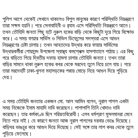
পুলিশ আগে থেকেই সেখানে থাকলেও বিপুল মানুষের কারণে পরিস্থিতি নিয়ন্ত্রণে
তারা সক্ষম হয়নি। পরে সেনাবাহিনী ও র‌্যাব এসে পরিস্থিতি নিয়ন্ত্রণে আনে।
তখন তৌহিদি জনতা পিছু হটে নুরুল হকের বাড়ি থেকে কিছুটা দূরে গিয়ে বিক্ষোভ
করে। এ সময় ফায়ার সার্ভিস ও সিভিল ডিফেন্সের সদস্যরা এসে আগুন
নিয়ন্ত্রণের চেষ্টা চালায়। তখন আহতদের উদ্ধার করে ফায়ার সার্ভিসের
উদ্ধারকর্মীরা গোয়ালন্দ উপজেলা স্বাস্থ্য কমপ্লেক্স হাসপাতালে পাঠায়। এর কিছু
পরে বাড়িতে গিয়ে দ্বিতীয় দফায় হামলা চালায় তৌহিদি জনতা। তখন তারা
বাড়ির সামনে থাকা নুরুল হকের কবর থেকে মরদেহ তুলে নিয়ে চলে যায়। পরে
তারা মরদেহটি ঢাকা-খুলনা মহাসড়কের পদ্মার মোড়ে নিয়ে আগুন দিয়ে পুড়িয়ে
দেয়।
এ সময় তৌহিদি জনতার একজন মো. আল আমিন বলেন, নুরাল পাগল একটা
সময় নিজেকে ইমাম মাহাদি দাবি করেছেন। পাশাপাশি তিনি খোদাও দাবি
করেছেন। তার কর্মকাণ্ড ছিল শরিয়তবিরোধী। এসব ধর্মপ্রাণ মুসলমানরা মেনে
নিতে পরে নাই। যে কারণে জনতা আজ নুরাল পাগলের দরবার ভেঙে দিয়েছে।
বাড়িঘর ভাঙচুর করে আগুন দিয়ে দিয়েছে। সেই সঙ্গে তার লাশ কবর থেকে তুলে
পুড়িয়ে ফেলেছে।