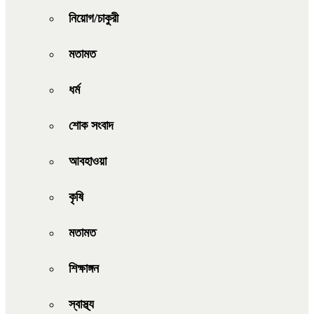
নিয়োগ/চাকুরী
মতামত
ধর্ম
শোক সংবাদ
আবহাওয়া
কৃষি
মতামত
শিক্ষাঙ্গন
স্বাস্থ্য