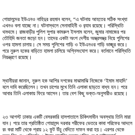
গোয়ালন্দের ইউএনও নাহিদুর রহমান বলেন, “এ ঘটনায় আহতের সঠিক সংখ্যা
এখনও বলা যাচ্ছে না। ঘটনাস্থলে সেনাবাহিনী ও র‌্যাব রয়েছে। পরিস্থিতি
থমথমে। রাজবাড়ীর পুলিশ সুপার কামরুল ইসলাম বলেন, জুমার নামাজের পর
তৌহিদি জনতা জড়ো হন। তাদের একটা অংশ দেশীয় অস্ত্রসস্ত্র নিয়ে পুলিশের
ওপর হামলা চালায়। সে সময় পুলিশের গাড়ি ও ইউএনওর গাড়ি ভাঙ্চুর করে।
পরে নুরুল হকের বাড়িতে হামলা চালিয়ে অগ্নিসংযোগ করে। বর্তমানে পরিস্থিতি
নিয়ন্ত্রণে রয়েছে।
স্থানীয়রা জানান, নুরুল হক আশির দশকের মাঝামাঝি নিজেকে ‘ইমাম মাহাদি’
বলে দাবি করেছিলেন। তখন চাপের মুখে তিনি এলাকা ছাড়তে বাধ্য হন। পরে
আবার তিনি এলাকায় ফিরে আসেন। তার বেশ কিছু ভক্ত-অনুসারীও রয়েছে।
২৩ আগস্ট ঢাকার একটি বেসরকারি হাসপাতালে চিকিৎসাধীন অবস্থায় তিনি মারা
যান। পরে তার প্রতিষ্ঠিত গোয়ালন্দ দরবার শরীফের ভেতরে কাবা শরিফের আদলে
রং করা মাটি থেকে প্রায় ১২ ফুট উঁচু বেদিতে দাফন করা হয়। এরপর থেকে