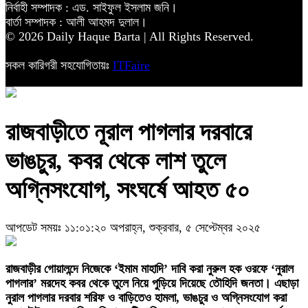
নির্বাহী সম্পাদক : এড. সাইফুল ইসলাম জনি।
বার্তা সম্পাদক : আলী আহমদ দুলাল।
© 2026 Daily Haque Barta | All Rights Reserved.
সকল কারিগরী সহযোগিতায়ঃ
ITFaire
রাজবাড়ীতে নূরাল পাগলার দরবারে
ভাঙচুর, কবর থেকে লাশ তুলে
অগ্নিসংযোগ, সংঘর্ষে আহত ৫০
আপডেট সময়ঃ ১১:০১:২০ অপরাহ্ন, শুক্রবার, ৫ সেপ্টেম্বর ২০২৫
রাজবাড়ীর গোয়ালন্দে নিজেকে ‘ইমাম মাহাদি’ দাবি করা নুরুল হক ওরফে ‘নুরাল
পাগলার’ মরদেহ কবর থেকে তুলে নিয়ে পুড়িয়ে দিয়েছে তৌহিদি জনতা। এছাড়া
নুরাল পাগলার দরবার শরিফ ও বাড়িতেও হামলা, ভাঙচুর ও অগ্নিসংযোগ করা