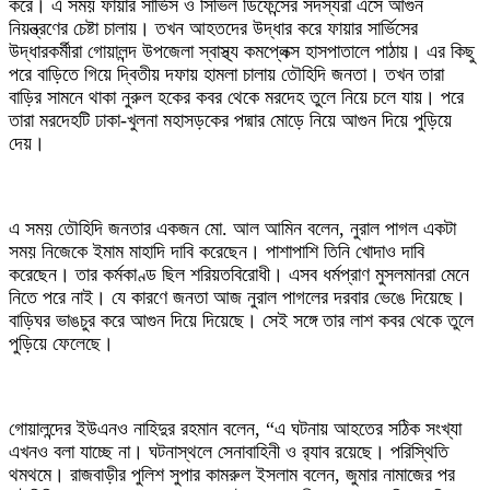
করে। এ সময় ফায়ার সার্ভিস ও সিভিল ডিফেন্সের সদস্যরা এসে আগুন
নিয়ন্ত্রণের চেষ্টা চালায়। তখন আহতদের উদ্ধার করে ফায়ার সার্ভিসের
উদ্ধারকর্মীরা গোয়ালন্দ উপজেলা স্বাস্থ্য কমপ্লেক্স হাসপাতালে পাঠায়। এর কিছু
পরে বাড়িতে গিয়ে দ্বিতীয় দফায় হামলা চালায় তৌহিদি জনতা। তখন তারা
বাড়ির সামনে থাকা নুরুল হকের কবর থেকে মরদেহ তুলে নিয়ে চলে যায়। পরে
তারা মরদেহটি ঢাকা-খুলনা মহাসড়কের পদ্মার মোড়ে নিয়ে আগুন দিয়ে পুড়িয়ে
দেয়।
এ সময় তৌহিদি জনতার একজন মো. আল আমিন বলেন, নুরাল পাগল একটা
সময় নিজেকে ইমাম মাহাদি দাবি করেছেন। পাশাপাশি তিনি খোদাও দাবি
করেছেন। তার কর্মকাণ্ড ছিল শরিয়তবিরোধী। এসব ধর্মপ্রাণ মুসলমানরা মেনে
নিতে পরে নাই। যে কারণে জনতা আজ নুরাল পাগলের দরবার ভেঙে দিয়েছে।
বাড়িঘর ভাঙচুর করে আগুন দিয়ে দিয়েছে। সেই সঙ্গে তার লাশ কবর থেকে তুলে
পুড়িয়ে ফেলেছে।
গোয়ালন্দের ইউএনও নাহিদুর রহমান বলেন, “এ ঘটনায় আহতের সঠিক সংখ্যা
এখনও বলা যাচ্ছে না। ঘটনাস্থলে সেনাবাহিনী ও র‌্যাব রয়েছে। পরিস্থিতি
থমথমে। রাজবাড়ীর পুলিশ সুপার কামরুল ইসলাম বলেন, জুমার নামাজের পর