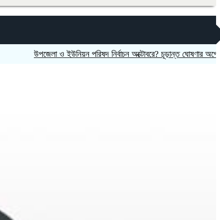
উপজেলা ও ইউনিয়ন পরিষদ নির্বাচন অক্টোবরে? চূড়ান্ত ঘোষণার অপেক্ষায় মাঠ