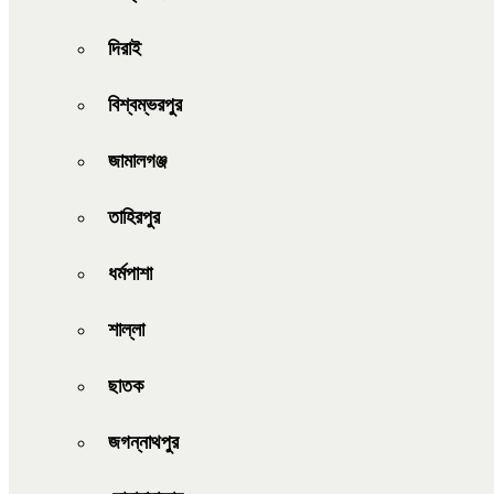
দিরাই
বিশ্বম্ভরপুর
জামালগঞ্জ
তাহিরপুর
ধর্মপাশা
শাল্লা
ছাতক
জগন্নাথপুর