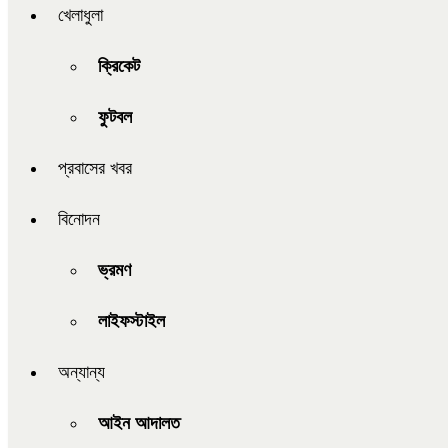
খেলাধুলা
ক্রিকেট
ফুটবল
প্রবাসের খবর
বিনোদন
ভ্রমণ
লাইফস্টাইল
অন্যান্য
আইন আদালত