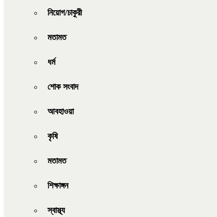
নিয়োগ/চাকুরী
মতামত
ধর্ম
শোক সংবাদ
আবহাওয়া
কৃষি
মতামত
শিক্ষাঙ্গন
স্বাস্থ্য