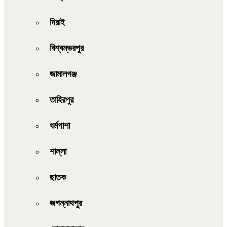
দিরাই
বিশ্বম্ভরপুর
জামালগঞ্জ
তাহিরপুর
ধর্মপাশা
শাল্লা
ছাতক
জগন্নাথপুর