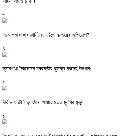
আটক আরও ৪ জন
৩
“১০ লাখ টাকার ফার্নিচার, উঠছে নয়ছয়ের অভিযোগ”
৪
সুনামগঞ্জে ট্রাভেলস ব্যবসায়ীর ঝুলন্ত মরদেহ উদ্ধার:
৫
দীর্ঘ ৮ ঘণ্টা বিদ্যুৎহীন: খামারে ৪০০ মুরগির মৃত্যু
৬
‎সিলেট-সুনামগঞ্জ সড়কের জাউয়াবাজারে ট্রাক দুর্ঘটনা, ক্ষতিগ্রস্ত সেতু