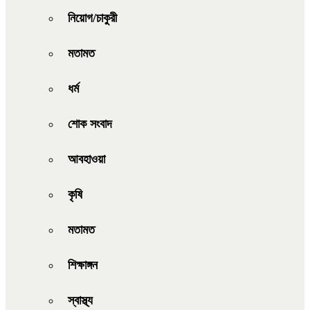
নিয়োগ/চাকুরী
মতামত
ধর্ম
শোক সংবাদ
আবহাওয়া
কৃষি
মতামত
শিক্ষাঙ্গন
স্বাস্থ্য