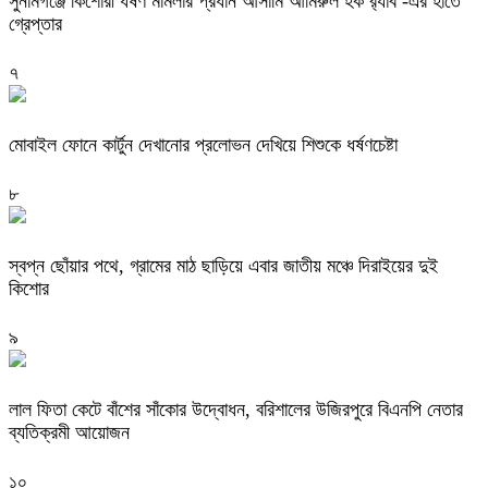
‎সুনামগঞ্জে কিশোরী ধর্ষণ মামলার প্রধান আসামি আমিরুল হক র‌্যাব -এর হাতে
গ্রেপ্তার
৭
মোবাইল ফোনে কার্টুন দেখানোর প্রলোভন দেখিয়ে শিশুকে ধর্ষণচেষ্টা
৮
স্বপ্ন ছোঁয়ার পথে, গ্রামের মাঠ ছাড়িয়ে এবার জাতীয় মঞ্চে দিরাইয়ের দুই
কিশোর
৯
‎লাল ফিতা কেটে বাঁশের সাঁকোর উদ্বোধন, বরিশালের উজিরপুরে বিএনপি নেতার
ব্যতিক্রমী আয়োজন
১০