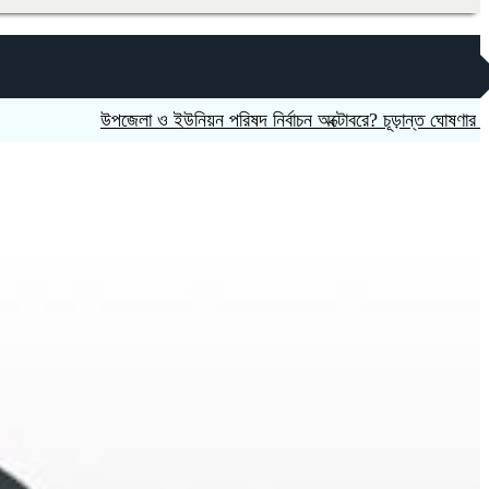
উপজেলা ও ইউনিয়ন পরিষদ নির্বাচন অক্টোবরে? চূড়ান্ত ঘোষণার অপেক্ষায় 