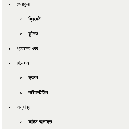
খেলাধুলা
ক্রিকেট
ফুটবল
প্রবাসের খবর
বিনোদন
ভ্রমণ
লাইফস্টাইল
অন্যান্য
আইন আদালত