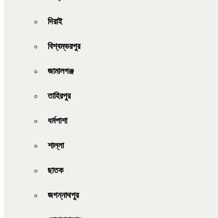
দিরাই
বিশ্বম্ভরপুর
জামালগঞ্জ
তাহিরপুর
ধর্মপাশা
শাল্লা
ছাতক
জগন্নাথপুর