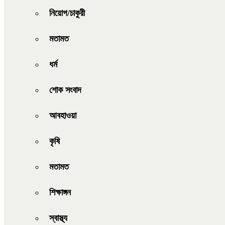
নিয়োগ/চাকুরী
মতামত
ধর্ম
শোক সংবাদ
আবহাওয়া
কৃষি
মতামত
শিক্ষাঙ্গন
স্বাস্থ্য