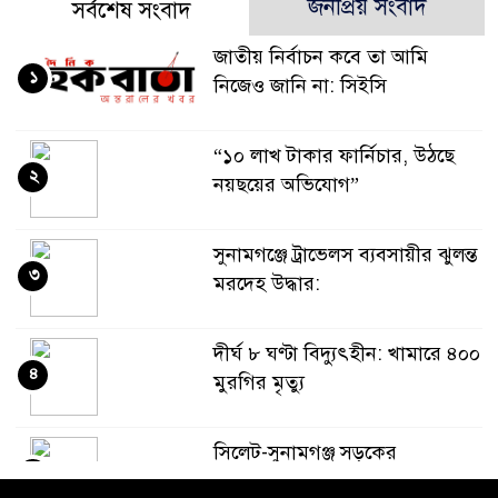
জনপ্রিয় সংবাদ
সর্বশেষ সংবাদ
জাতীয় নির্বাচন কবে তা আমি
১
নিজেও জানি না: সিইসি
“১০ লাখ টাকার ফার্নিচার, উঠছে
২
নয়ছয়ের অভিযোগ”
সুনামগঞ্জে ট্রাভেলস ব্যবসায়ীর ঝুলন্ত
৩
মরদেহ উদ্ধার:
দীর্ঘ ৮ ঘণ্টা বিদ্যুৎহীন: খামারে ৪০০
৪
মুরগির মৃত্যু
‎সিলেট-সুনামগঞ্জ সড়কের
৫
জাউয়াবাজারে ট্রাক দুর্ঘটনা, ক্ষতিগ্রস্ত