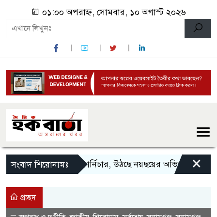
০১:০০ অপরাহ্ন, সোমবার, ১০ অগাস্ট ২০২৬
×
“১০ লাখ টাকার ফার্নিচার, উঠছে নয়ছয়ের অভিযোগ”
সুনাম
সংবাদ শিরোনামঃ
প্রচ্ছদ