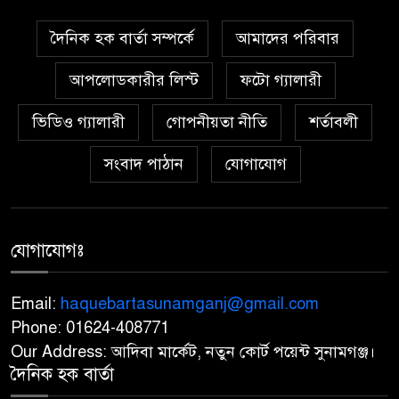
সেতু
দৈনিক হক বার্তা সম্পর্কে
আমাদের পরিবার
নিষিদ্ধ ছাত্রলীগের নেতাকর্মীদের
৬
আপলোডকারীর লিস্ট
হামলায় ছাত্রদলের ১০ নেতাকর্মী
ফটো গ্যালারী
হাসপাতালে
ভিডিও গ্যালারী
গোপনীয়তা নীতি
শর্তাবলী
মসজিদের ইমাম-মুয়াজ্জিনের কাছ
সংবাদ পাঠান
যোগাযোগ
৭
থেকে চাঁদা আদায়, বিএনপির দুই
নেতা বহিষ্কার
‎লাল ফিতা কেটে বাঁশের সাঁকোর
যোগাযোগঃ
৮
উদ্বোধন, বরিশালের উজিরপুরে
বিএনপি নেতার ব্যতিক্রমী আয়োজন
Email:
haquebartasunamganj@gmail.com
Phone: 01624-408771
তাহিরপুরে ফ্যামিলি কার্ড দেওয়ার
Our Address: আদিবা মার্কেট, নতুন কোর্ট পয়েন্ট সুনামগঞ্জ।
৯
নাম করে,২৬ জনের কাছ থেকে ৭৮
দৈনিক হক বার্তা
হাজার টাকা আদায়ের অভিযোগ