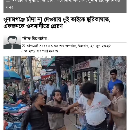
অপরাধ ও দুর্ণীতি
জাতীয়
শিরোনাম
সর্বশেষ
সুনামগঞ্জ
সুনামগঞ্জ
,
,
,
,
,
সদর
সুনামগঞ্জে চাঁদা না দেওয়ায় দুই ভাইকে ছুরিকাঘাত,
একজনকে ওসমানীতে প্রেরণ
স্টাফ রিপোর্টার :
আপডেট সময়ঃ ০৯:০৬:৩৪ অপরাহ্ন, শুক্রবার, ২৭ জুন ২০২৫
/
২৫১ বার পড়া হয়েছে।