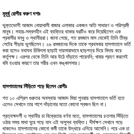
মুমূর্ষু রোগীর করুণ দশাঃ
‎ভুক্তভোগী আজাদ নোয়াখালী বাজার এলাকার একজন অতি সাধারণ ও পরিশ্রমী
মানুষ। সহায়-সম্বলহীন এই ব্যক্তির থাকার ঘরটিও করে দিয়েছিলেন এক
প্রবাসীর বন্ধু ও স্থানীয়রা। জানা গেছে, গত রমজান মাস থেকেই তিনি তীব্র
পেটের পীড়ায় ভুগছিলেন। ২৬ রমজানের দিকে তাকে প্রথমবার হাসপাতালে ভর্তি
করা হলেও যথাযথ চিকিৎসা ছাড়াই দায়সারাভাবে ছাড়পত্র দিয়ে বিদায় করে
কর্তৃপক্ষ। এরপর থেকে তিনি আর উঠে দাঁড়াতে পারেননি; খাবার গ্রহণ করলেই
বমি হওয়ার কারণে তার শরীর এখন কঙ্কালসার।
‎হাসপাতালের সিঁড়িতে পড়ে ছিলেন রোগীঃ
‎গত ১০ এপ্রিল গুরুতর অবস্থায় আজাদ মিয়া পুনরায় হাসপাতালে ভর্তি হতে
এলেও সেখানে তার পাশে দাঁড়ানোর মতো কোনো স্বজন ছিল না।
প্রত্যক্ষদর্শী ও স্থানীয় চা বিক্রেতার বর্ণনা মতে, হাসপাতালের ৪তলার সিঁড়িতে
ওঠার সময় মাথা ঘুরে পড়ে যান এই অসুস্থ ব্যক্তি। দীর্ঘক্ষণ সেখানে পড়ে
থাকলেও হাসপাতালের কোনো কর্মী তাকে উদ্ধারে এগিয়ে আসেনি। পরে এক চা