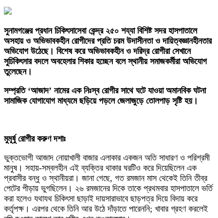
সুনামগঞ্জের প্রধান চিকিৎসাসেবা কেন্দ্র ২৫০ শয্যা বিশিষ্ট সদর হাসপাতালে
অসহায় ও অভিভাবকহীন রোগীদের প্রতি চরম উদাসীনতা ও দায়িত্বজ্ঞানহীনতার
অভিযোগ উঠেছে। বিশেষ করে অভিভাবকহীন ও দরিদ্র রোগীরা সেখানে
সুচিকিৎসার বদলে অবহেলার শিকার হচ্ছেন বলে স্থানীয় সমাজকর্মীরা অভিযোগ
তুলেছেন।
সম্প্রতি ‘আজাদ’ নামের এক নিঃস্ব রোগীর সাথে ঘটে যাওয়া অমানবিক ঘটনা
সামাজিক যোগাযোগ মাধ্যমে ছড়িয়ে পড়লে জেলাজুড়ে তোলপাড় সৃষ্টি হয়।
মুমূর্ষু রোগীর করুণ দশাঃ
‎ভুক্তভোগী আজাদ নোয়াখালী বাজার এলাকার একজন অতি সাধারণ ও পরিশ্রমী
মানুষ। সহায়-সম্বলহীন এই ব্যক্তির থাকার ঘরটিও করে দিয়েছিলেন এক
প্রবাসীর বন্ধু ও স্থানীয়রা। জানা গেছে, গত রমজান মাস থেকেই তিনি তীব্র
পেটের পীড়ায় ভুগছিলেন। ২৬ রমজানের দিকে তাকে প্রথমবার হাসপাতালে ভর্তি
করা হলেও যথাযথ চিকিৎসা ছাড়াই দায়সারাভাবে ছাড়পত্র দিয়ে বিদায় করে
কর্তৃপক্ষ। এরপর থেকে তিনি আর উঠে দাঁড়াতে পারেননি; খাবার গ্রহণ করলেই