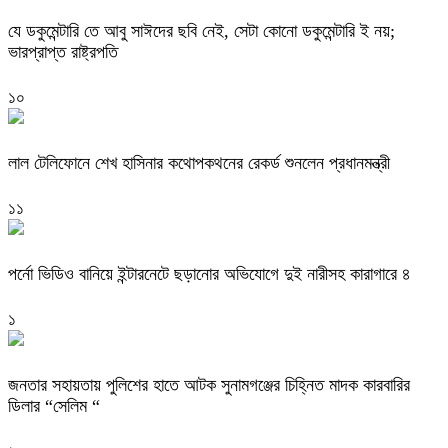
যে ডকুমেন্টারি তে আবু সাঈদের ছবি নেই, সেটা কোনো ডকুমেন্টারি ই নয়;
ভারপ্রাপ্ত রাষ্ট্রপতি
১০
লাল টেলিফোনে শেখ হাসিনার কথোপকথনের রেকর্ড শুনলেন প্রধানমন্ত্রী
১১
পর্নো ভিডিও বানিয়ে ইন্টারনেটে ছড়ানোর অভিযোগে দুই নারীসহ কারাগারে ৪
১
জনতার সহায়তায় পুলিশের হাতে আটক সুনামগঞ্জের চিহ্নিত মাদক কারবারির
ডিলার “সেলিম “