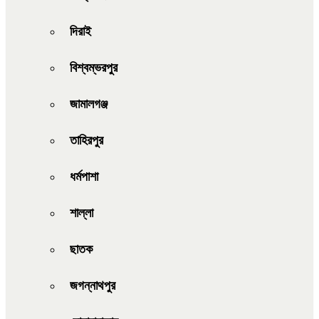
দিরাই
বিশ্বম্ভরপুর
জামালগঞ্জ
তাহিরপুর
ধর্মপাশা
শাল্লা
ছাতক
জগন্নাথপুর