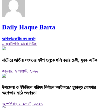
Daily Haque Barta
আপলোডকারীর সব সংবাদ
এ ক্যাটাগরির আরো নিউজ
নাটোরে জাতীয় সংসদের হুইপ দুলুকে গুলি করার চেষ্টা, যুবক আটক
শুক্রবার, ৭ অগাস্ট, ২০২৬
উপজেলা ও ইউনিয়ন পরিষদ নির্বাচন অক্টোবরে? চূড়ান্ত ঘোষণার
অপেক্ষায় মাঠে তৎপরতা
বৃহস্পতিবার, ৬ অগাস্ট, ২০২৬