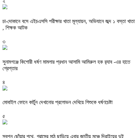
২
চা-দোকানে বসে এইচএসসি পরীক্ষার খাতা মূল্যায়ন, অভিযানে জব্দ ১ বস্তা খাতা
, শিক্ষক আটক
৩
‎সুনামগঞ্জে কিশোরী ধর্ষণ মামলার প্রধান আসামি আমিরুল হক র‌্যাব -এর হাতে
গ্রেপ্তার
৪
মোবাইল ফোনে কার্টুন দেখানোর প্রলোভন দেখিয়ে শিশুকে ধর্ষণচেষ্টা
৫
স্বপ্ন ছোঁয়ার পথে, গ্রামের মাঠ ছাড়িয়ে এবার জাতীয় মঞ্চে দিরাইয়ের দুই