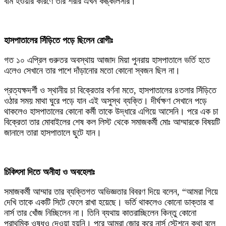
বমি হওয়ার কারণে তার শরীর এখন কঙ্কালসার।
‎হাসপাতালের সিঁড়িতে পড়ে ছিলেন রোগীঃ
‎গত ১০ এপ্রিল গুরুতর অবস্থায় আজাদ মিয়া পুনরায় হাসপাতালে ভর্তি হতে
এলেও সেখানে তার পাশে দাঁড়ানোর মতো কোনো স্বজন ছিল না।
প্রত্যক্ষদর্শী ও স্থানীয় চা বিক্রেতার বর্ণনা মতে, হাসপাতালের ৪তলার সিঁড়িতে
ওঠার সময় মাথা ঘুরে পড়ে যান এই অসুস্থ ব্যক্তি। দীর্ঘক্ষণ সেখানে পড়ে
থাকলেও হাসপাতালের কোনো কর্মী তাকে উদ্ধারে এগিয়ে আসেনি। পরে এক চা
বিক্রেতা তার মোবাইলের শেষ কল লিস্ট থেকে সমাজকর্মী মোঃ আম্মারকে বিষয়টি
জানালে তারা হাসপাতালে ছুটে যান।
চিকিৎসা দিতে অনীহা ও অবহেলাঃ
‎সমাজকর্মী আম্মার তার ব্যক্তিগত অভিজ্ঞতার বিবরণ দিয়ে বলেন, “আমরা গিয়ে
দেখি তাকে একটি সিটে ফেলে রাখা হয়েছে। ভর্তি থাকলেও কোনো ডাক্তার বা
নার্স তার খোঁজ নিচ্ছিলেন না। তিনি ব্যথায় কাতরাচ্ছিলেন কিন্তু কোনো
প্রাথমিক ওষুধও দেওয়া হয়নি। পরে আমরা জোর করে নার্স স্টেশনে কথা বলে