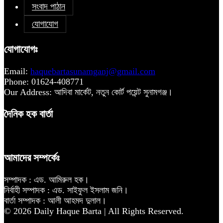
সংবাদ পাঠান
যোগাযোগ
যোগাযোগঃ
Email:
haquebartasunamganj@gmail.com
Phone: 01624-408771
Our Address: আদিবা মার্কেট, নতুন কোর্ট পয়েন্ট সুনামগঞ্জ।
দৈনিক হক বার্তা
আমাদের সম্পর্কেঃ
সম্পাদক : এড. আমিরুল হক।
নির্বাহী সম্পাদক : এড. সাইফুল ইসলাম জনি।
বার্তা সম্পাদক : আলী আহমদ দুলাল।
© 2026 Daily Haque Barta | All Rights Reserved.