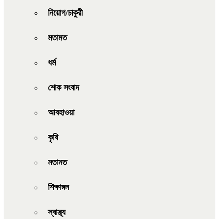
নিয়োগ/চাকুরী
মতামত
ধর্ম
শোক সংবাদ
আবহাওয়া
কৃষি
মতামত
শিক্ষাঙ্গন
স্বাস্থ্য