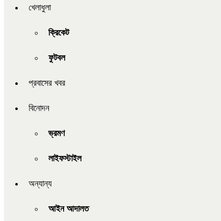
খেলাধুলা
ক্রিকেট
ফুটবল
প্রবাসের খবর
বিনোদন
ভ্রমণ
লাইফস্টাইল
অন্যান্য
আইন আদালত