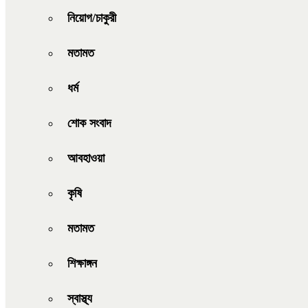
নিয়োগ/চাকুরী
মতামত
ধর্ম
শোক সংবাদ
আবহাওয়া
কৃষি
মতামত
শিক্ষাঙ্গন
স্বাস্থ্য