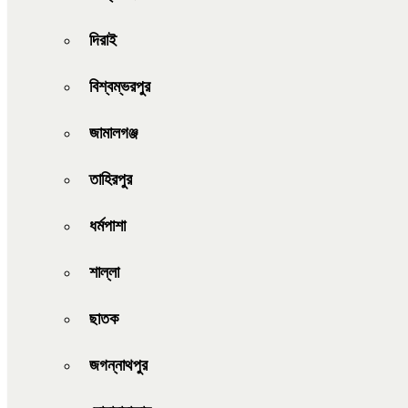
দিরাই
বিশ্বম্ভরপুর
জামালগঞ্জ
তাহিরপুর
ধর্মপাশা
শাল্লা
ছাতক
জগন্নাথপুর