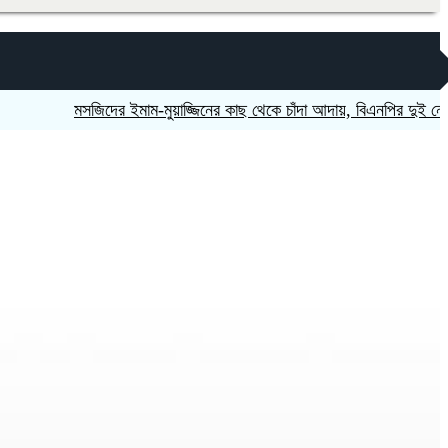
মসজিদের ইমাম-মুয়াজ্জিনের কাছ থেকে চাঁদা আদায়, বিএনপির দুই নেতা বহিষ্ক