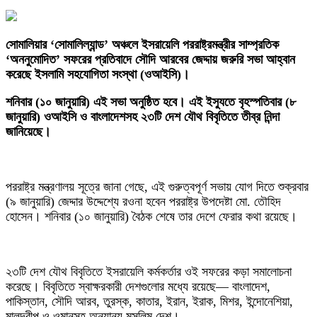
‎সোমালিয়ার ‘সোমালিল্যান্ড’ অঞ্চলে ইসরায়েলি পররাষ্ট্রমন্ত্রীর সাম্প্রতিক
‘অননুমোদিত’ সফরের প্রতিবাদে সৌদি আরবের জেদ্দায় জরুরি সভা আহ্বান
করেছে ইসলামি সহযোগিতা সংস্থা (ওআইসি)।
শনিবার (১০ জানুয়ারি) এই সভা অনুষ্ঠিত হবে। এই ইস্যুতে বৃহস্পতিবার (৮
জানুয়ারি) ওআইসি ও বাংলাদেশসহ ২৩টি দেশ যৌথ বিবৃতিতে তীব্র নিন্দা
জানিয়েছে।
‎পররাষ্ট্র মন্ত্রণালয় সূত্রে জানা গেছে, এই গুরুত্বপূর্ণ সভায় যোগ দিতে শুক্রবার
(৯ জানুয়ারি) জেদ্দার উদ্দেশ্যে রওনা হবেন পররাষ্ট্র উপদেষ্টা মো. তৌহিদ
হোসেন। শনিবার (১০ জানুয়ারি) বৈঠক শেষে তার দেশে ফেরার কথা রয়েছে।
‎২৩টি দেশ যৌথ বিবৃতিতে ইসরায়েলি কর্মকর্তার ওই সফরের কড়া সমালোচনা
করেছে। বিবৃতিতে স্বাক্ষরকারী দেশগুলোর মধ্যে রয়েছে— বাংলাদেশ,
পাকিস্তান, সৌদি আরব, তুরস্ক, কাতার, ইরান, ইরাক, মিশর, ইন্দোনেশিয়া,
মালদ্বীপ ও ওমানসহ অন্যান্য মুসলিম দেশ।