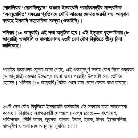
‎সোমালিয়ার ‘সোমালিল্যান্ড’ অঞ্চলে ইসরায়েলি পররাষ্ট্রমন্ত্রীর সাম্প্রতিক
‘অননুমোদিত’ সফরের প্রতিবাদে সৌদি আরবের জেদ্দায় জরুরি সভা আহ্বান
করেছে ইসলামি সহযোগিতা সংস্থা (ওআইসি)।
শনিবার (১০ জানুয়ারি) এই সভা অনুষ্ঠিত হবে। এই ইস্যুতে বৃহস্পতিবার (৮
জানুয়ারি) ওআইসি ও বাংলাদেশসহ ২৩টি দেশ যৌথ বিবৃতিতে তীব্র নিন্দা
জানিয়েছে।
‎পররাষ্ট্র মন্ত্রণালয় সূত্রে জানা গেছে, এই গুরুত্বপূর্ণ সভায় যোগ দিতে শুক্রবার
(৯ জানুয়ারি) জেদ্দার উদ্দেশ্যে রওনা হবেন পররাষ্ট্র উপদেষ্টা মো. তৌহিদ
হোসেন। শনিবার (১০ জানুয়ারি) বৈঠক শেষে তার দেশে ফেরার কথা রয়েছে।
‎২৩টি দেশ যৌথ বিবৃতিতে ইসরায়েলি কর্মকর্তার ওই সফরের কড়া সমালোচনা
করেছে। বিবৃতিতে স্বাক্ষরকারী দেশগুলোর মধ্যে রয়েছে— বাংলাদেশ,
পাকিস্তান, সৌদি আরব, তুরস্ক, কাতার, ইরান, ইরাক, মিশর, ইন্দোনেশিয়া,
মালদ্বীপ ও ওমানসহ অন্যান্য মুসলিম দেশ।