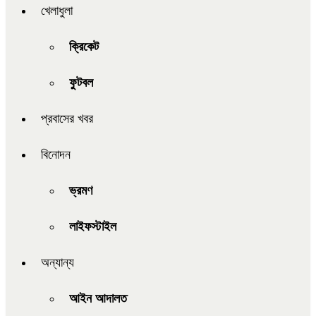
খেলাধুলা
ক্রিকেট
ফুটবল
প্রবাসের খবর
বিনোদন
ভ্রমণ
লাইফস্টাইল
অন্যান্য
আইন আদালত