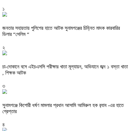
১
জনতার সহায়তায় পুলিশের হাতে আটক সুনামগঞ্জের চিহ্নিত মাদক কারবারির
ডিলার “সেলিম “
২
চা-দোকানে বসে এইচএসসি পরীক্ষার খাতা মূল্যায়ন, অভিযানে জব্দ ১ বস্তা খাতা
, শিক্ষক আটক
৩
‎সুনামগঞ্জে কিশোরী ধর্ষণ মামলার প্রধান আসামি আমিরুল হক র‌্যাব -এর হাতে
গ্রেপ্তার
৪