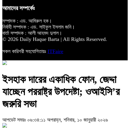
আমাদের সম্পর্কেঃ
সম্পাদক : এড. আমিরুল হক।
নির্বাহী সম্পাদক : এড. সাইফুল ইসলাম জনি।
বার্তা সম্পাদক : আলী আহমদ দুলাল।
© 2026 Daily Haque Barta | All Rights Reserved.
সকল কারিগরী সহযোগিতায়ঃ
ITFaire
ইসহাক দারের একাধিক ফোন, জেদ্দা
যাচ্ছেন পররাষ্ট্র উপদেষ্টা; ওআইসি’র
জরুরি সভা
আপডেট সময়ঃ ০৬:৩৪:১১ অপরাহ্ন, শনিবার, ১০ জানুয়ারী ২০২৬