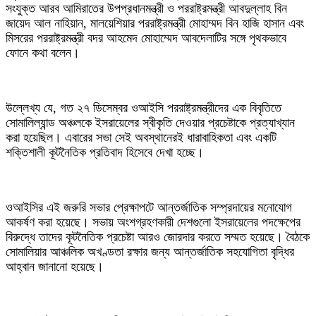
সংযুক্ত আরব আমিরাতের উপপ্রধানমন্ত্রী ও পররাষ্ট্রমন্ত্রী আবদুল্লাহ বিন
জায়েদ আল নাহিয়ান, মালয়েশিয়ার পররাষ্ট্রমন্ত্রী মোহাম্মদ বিন হাজি হাসান এবং
মিসরের পররাষ্ট্রমন্ত্রী বদর আহমেদ মোহাম্মেদ আবদেলাটির সঙ্গে পৃথকভাবে
ফোনে কথা বলেন।
‎উল্লেখ্য যে, গত ২৭ ডিসেম্বর ওআইসি পররাষ্ট্রমন্ত্রীদের এক বিবৃতিতে
সোমালিল্যান্ড অঞ্চলকে ইসরায়েলের স্বীকৃতি দেওয়ার প্রচেষ্টাকে প্রত্যাখ্যান
করা হয়েছিল। এবারের সভা সেই অবস্থানেরই ধারাবাহিকতা এবং একটি
শক্তিশালী কূটনৈতিক প্রতিবাদ হিসেবে দেখা হচ্ছে।
‎ওআইসির এই জরুরি সভার প্রেক্ষাপটে আন্তর্জাতিক সম্প্রদায়ের মনোযোগ
আকর্ষণ করা হয়েছে। সভায় অংশগ্রহণকারী দেশগুলো ইসরায়েলের পদক্ষেপের
বিরুদ্ধে তাদের কূটনৈতিক প্রচেষ্টা আরও জোরদার করতে সম্মত হয়েছে। বৈঠকে
সোমালিয়ার আঞ্চলিক অখণ্ডতা রক্ষার জন্য আন্তর্জাতিক সহযোগিতা বৃদ্ধির
আহ্বান জানানো হয়েছে।