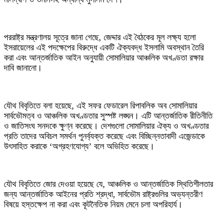
‎পররাষ্ট্র মন্ত্রণালয় সূত্রে জানা গেছে, জেদ্দার এই বৈঠকের মূল লক্ষ্য হলো
ইসরায়েলের এই পদক্ষেপের বিরুদ্ধে একটি ঐক্যবদ্ধ ইসলামি অবস্থান তৈরি
করা এবং আন্তর্জাতিক আইন অনুযায়ী সোমালিয়ার আঞ্চলিক অখণ্ডতা রক্ষার
দাবি জানানো।
‎যৌথ বিবৃতিতে বলা হয়েছে, এই সফর ফেডারেল রিপাবলিক অব সোমালিয়ার
সার্বভৌমত্ব ও আঞ্চলিক অখণ্ডতার সুস্পষ্ট লঙ্ঘন। এটি আন্তর্জাতিক রীতিনীতি
ও জাতিসংঘ সনদকে ক্ষুণ্ন করেছে। দেশগুলো সোমালিয়ার ঐক্য ও অখণ্ডতার
প্রতি তাদের অবিচল সমর্থন পুনর্ব্যক্ত করেছে এবং বিচ্ছিন্নতাবাদী এজেন্ডাকে
উৎসাহিত করাকে ‘অগ্রহণযোগ্য’ বলে অভিহিত করেছে।
‎যৌথ বিবৃতিতে জোর দেওয়া হয়েছে যে, আঞ্চলিক ও আন্তর্জাতিক স্থিতিশীলতার
জন্য আন্তর্জাতিক আইনের প্রতি শ্রদ্ধা, সার্বভৌম রাষ্ট্রগুলির অভ্যন্তরীণ
বিষয়ে হস্তক্ষেপ না করা এবং কূটনৈতিক নিয়ম মেনে চলা অপরিহার্য।