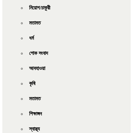
নিয়োগ/চাকুরী
মতামত
ধর্ম
শোক সংবাদ
আবহাওয়া
কৃষি
মতামত
শিক্ষাঙ্গন
স্বাস্থ্য