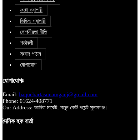
ফটো গ্যালারী
ভিডিও গ্যালারী
গোপনীয়তা নীতি
শর্তাবলী
সংবাদ পাঠান
যোগাযোগ
যোগাযোগঃ
Email:
haquebartasunamganj@gmail.com
Phone: 01624-408771
Our Address: আদিবা মার্কেট, নতুন কোর্ট পয়েন্ট সুনামগঞ্জ।
দৈনিক হক বার্তা