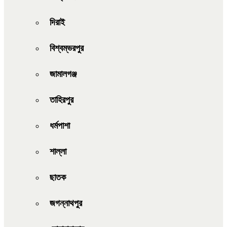
দিরাই
বিশ্বম্ভরপুর
জামালগঞ্জ
তাহিরপুর
ধর্মপাশা
শাল্লা
ছাতক
জগন্নাথপুর