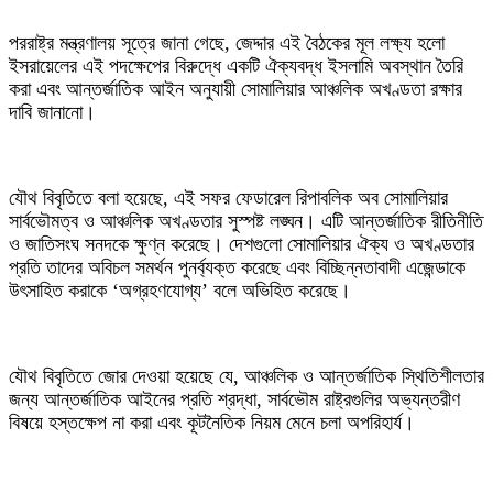
‎পররাষ্ট্র মন্ত্রণালয় সূত্রে জানা গেছে, জেদ্দার এই বৈঠকের মূল লক্ষ্য হলো
ইসরায়েলের এই পদক্ষেপের বিরুদ্ধে একটি ঐক্যবদ্ধ ইসলামি অবস্থান তৈরি
করা এবং আন্তর্জাতিক আইন অনুযায়ী সোমালিয়ার আঞ্চলিক অখণ্ডতা রক্ষার
দাবি জানানো।
‎যৌথ বিবৃতিতে বলা হয়েছে, এই সফর ফেডারেল রিপাবলিক অব সোমালিয়ার
সার্বভৌমত্ব ও আঞ্চলিক অখণ্ডতার সুস্পষ্ট লঙ্ঘন। এটি আন্তর্জাতিক রীতিনীতি
ও জাতিসংঘ সনদকে ক্ষুণ্ন করেছে। দেশগুলো সোমালিয়ার ঐক্য ও অখণ্ডতার
প্রতি তাদের অবিচল সমর্থন পুনর্ব্যক্ত করেছে এবং বিচ্ছিন্নতাবাদী এজেন্ডাকে
উৎসাহিত করাকে ‘অগ্রহণযোগ্য’ বলে অভিহিত করেছে।
‎যৌথ বিবৃতিতে জোর দেওয়া হয়েছে যে, আঞ্চলিক ও আন্তর্জাতিক স্থিতিশীলতার
জন্য আন্তর্জাতিক আইনের প্রতি শ্রদ্ধা, সার্বভৌম রাষ্ট্রগুলির অভ্যন্তরীণ
বিষয়ে হস্তক্ষেপ না করা এবং কূটনৈতিক নিয়ম মেনে চলা অপরিহার্য।