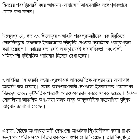
মিসরের পররাষ্ট্রমন্ত্রী বদর আহমেদ মোহাম্মেদ আবদেলাটির সঙ্গে পৃথকভাবে
ফোনে কথা বলেন।
‎উল্লেখ্য যে, গত ২৭ ডিসেম্বর ওআইসি পররাষ্ট্রমন্ত্রীদের এক বিবৃতিতে
সোমালিল্যান্ড অঞ্চলকে ইসরায়েলের স্বীকৃতি দেওয়ার প্রচেষ্টাকে প্রত্যাখ্যান
করা হয়েছিল। এবারের সভা সেই অবস্থানেরই ধারাবাহিকতা এবং একটি
শক্তিশালী কূটনৈতিক প্রতিবাদ হিসেবে দেখা হচ্ছে।
‎ওআইসির এই জরুরি সভার প্রেক্ষাপটে আন্তর্জাতিক সম্প্রদায়ের মনোযোগ
আকর্ষণ করা হয়েছে। সভায় অংশগ্রহণকারী দেশগুলো ইসরায়েলের পদক্ষেপের
বিরুদ্ধে তাদের কূটনৈতিক প্রচেষ্টা আরও জোরদার করতে সম্মত হয়েছে। বৈঠকে
সোমালিয়ার আঞ্চলিক অখণ্ডতা রক্ষার জন্য আন্তর্জাতিক সহযোগিতা বৃদ্ধির
আহ্বান জানানো হয়েছে।
‎এছাড়া, বৈঠকে অংশগ্রহণকারী দেশগুলো আঞ্চলিক স্থিতিশীলতা বজায় রাখার
জন্য পারস্পরিক সহযোগিতার গুরুত্বের ওপর জোর দিয়েছে। তারা সিদ্ধান্ত