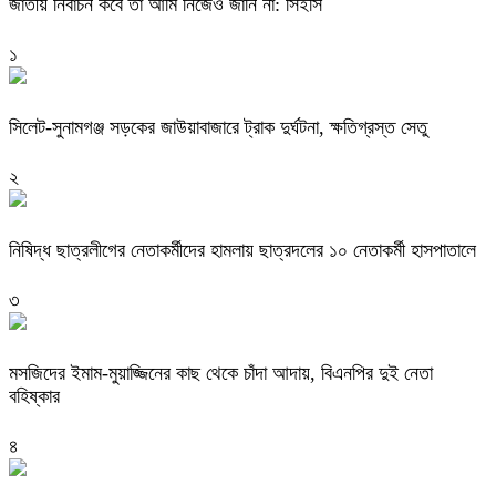
জাতীয় নির্বাচন কবে তা আমি নিজেও জানি না: সিইসি
১
‎সিলেট-সুনামগঞ্জ সড়কের জাউয়াবাজারে ট্রাক দুর্ঘটনা, ক্ষতিগ্রস্ত সেতু
২
নিষিদ্ধ ছাত্রলীগের নেতাকর্মীদের হামলায় ছাত্রদলের ১০ নেতাকর্মী হাসপাতালে
৩
মসজিদের ইমাম-মুয়াজ্জিনের কাছ থেকে চাঁদা আদায়, বিএনপির দুই নেতা
বহিষ্কার
৪