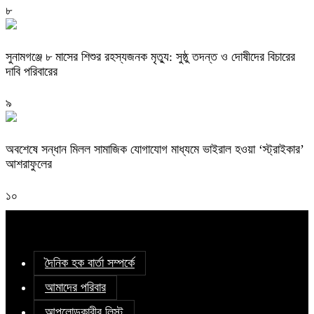
৮
সুনামগঞ্জে ৮ মাসের শিশুর রহস্যজনক মৃত্যু: সুষ্ঠু তদন্ত ও দোষীদের বিচারের
দাবি পরিবারের
৯
অবশেষে সন্ধান মিলল সামাজিক যোগাযোগ মাধ্যমে ভাইরাল হওয়া ‘স্ট্রাইকার’
আশরাফুলের
১০
দৈনিক হক বার্তা সম্পর্কে
আমাদের পরিবার
আপলোডকারীর লিস্ট