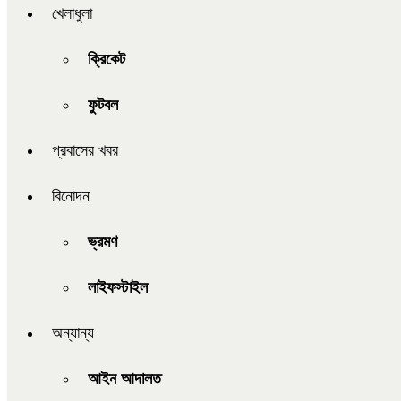
খেলাধুলা
ক্রিকেট
ফুটবল
প্রবাসের খবর
বিনোদন
ভ্রমণ
লাইফস্টাইল
অন্যান্য
আইন আদালত