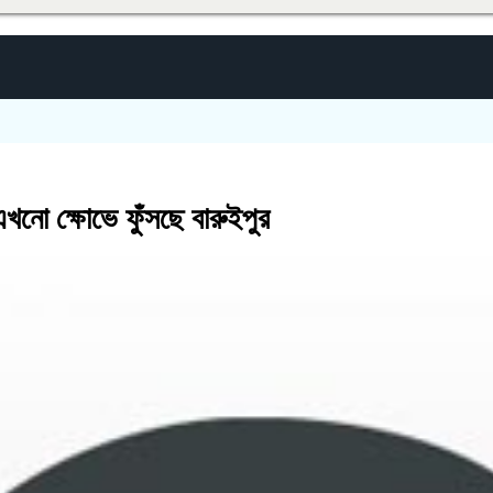
খনো ক্ষোভে ফুঁসছে বারুইপুর