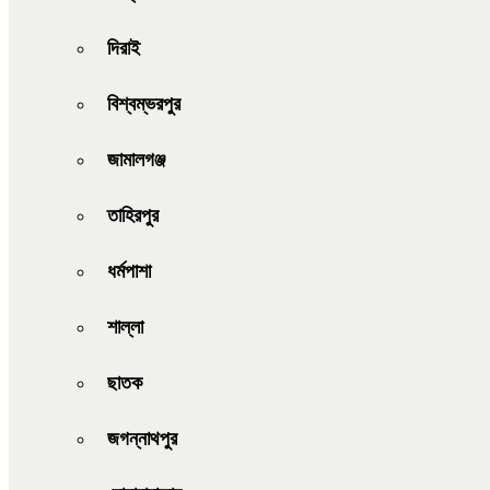
দিরাই
বিশ্বম্ভরপুর
জামালগঞ্জ
তাহিরপুর
ধর্মপাশা
শাল্লা
ছাতক
জগন্নাথপুর