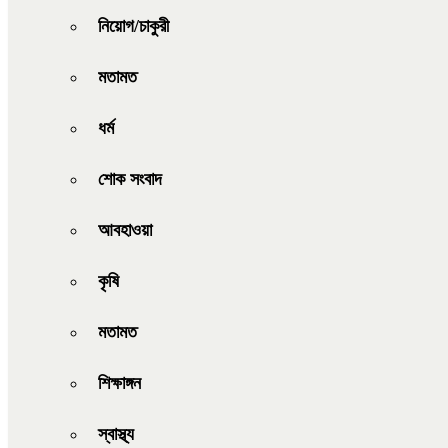
নিয়োগ/চাকুরী
মতামত
ধর্ম
শোক সংবাদ
আবহাওয়া
কৃষি
মতামত
শিক্ষাঙ্গন
স্বাস্থ্য