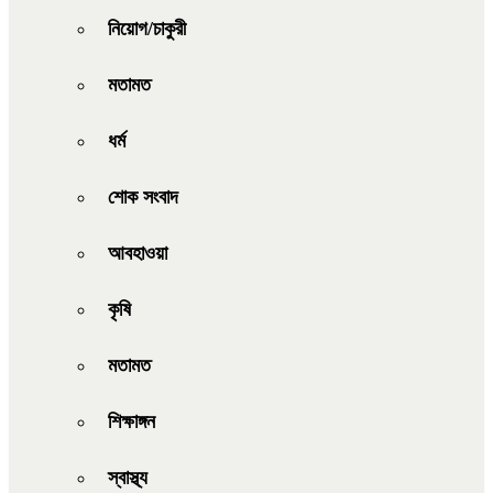
নিয়োগ/চাকুরী
মতামত
ধর্ম
শোক সংবাদ
আবহাওয়া
কৃষি
মতামত
শিক্ষাঙ্গন
স্বাস্থ্য