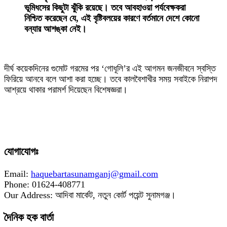
ভূমিধসের কিছুটা ঝুঁকি রয়েছে। তবে আবহাওয়া পর্যবেক্ষকরা
নিশ্চিত করেছেন যে, এই বৃষ্টিবলয়ের কারণে বর্তমানে দেশে কোনো
বন্যার আশঙ্কা নেই।
‎দীর্ঘ কয়েকদিনের গুমোট গরমের পর ‘গোধূলি’র এই আগমন জনজীবনে স্বস্তি
ফিরিয়ে আনবে বলে আশা করা হচ্ছে। তবে কালবৈশাখীর সময় সবাইকে নিরাপদ
আশ্রয়ে থাকার পরামর্শ দিয়েছেন বিশেষজ্ঞরা।
যোগাযোগঃ
Email:
haquebartasunamganj@gmail.com
Phone: 01624-408771
Our Address: আদিবা মার্কেট, নতুন কোর্ট পয়েন্ট সুনামগঞ্জ।
দৈনিক হক বার্তা