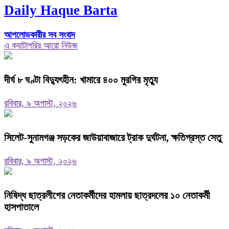
Daily Haque Barta
আপলোডকারীর সব সংবাদ
এ ক্যাটাগরির আরো নিউজ
দীর্ঘ ৮ ঘণ্টা বিদ্যুৎহীন: খামারে ৪০০ মুরগির মৃত্যু
রবিবার, ৯ অগাস্ট, ২০২৬
‎সিলেট-সুনামগঞ্জ সড়কের জাউয়াবাজারে ট্রাক দুর্ঘটনা, ক্ষতিগ্রস্ত সেতু
রবিবার, ৯ অগাস্ট, ২০২৬
নিষিদ্ধ ছাত্রলীগের নেতাকর্মীদের হামলায় ছাত্রদলের ১০ নেতাকর্মী
হাসপাতালে