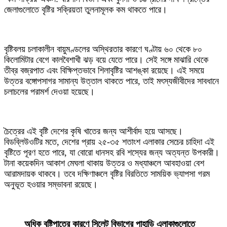
জেলাগুলোতে বৃষ্টির সক্রিয়তা তুলনামূলক কম থাকতে পারে।
‎বৃষ্টিবলয় চলাকালীন বায়ুমণ্ডলের অস্থিরতার কারণে ঘণ্টায় ৬০ থেকে ৮০
কিলোমিটার বেগে কালবৈশাখী ঝড় বয়ে যেতে পারে। সেই সঙ্গে মাঝারি থেকে
তীব্র বজ্রপাত এবং বিক্ষিপ্তভাবে শিলাবৃষ্টির আশঙ্কা রয়েছে। এই সময়ে
উত্তর বঙ্গোপসাগর সামান্য উত্তাল থাকতে পারে, তাই মৎস্যজীবীদের সাবধানে
চলাচলের পরামর্শ দেওয়া হয়েছে।
‎চৈত্রের এই বৃষ্টি দেশের কৃষি খাতের জন্য আশীর্বাদ হয়ে আসছে।
বিডব্লিউওটির মতে, দেশের প্রায় ২৫-৩৫ শতাংশ এলাকার সেচের চাহিদা এই
বৃষ্টিতে পূরণ হতে পারে, যা বোরো ধানসহ রবি শস্যের জন্য অত্যন্ত উপকারী।
টানা কয়েকদিন আকাশ মেঘলা থাকায় উত্তর ও মধ্যাঞ্চলে আবহাওয়া বেশ
আরামদায়ক থাকবে। তবে দক্ষিণাঞ্চলে বৃষ্টির বিরতিতে সাময়িক ভ্যাপসা গরম
অনুভূত হওয়ার সম্ভাবনা রয়েছে।
‎অধিক বৃষ্টিপাতের কারণে সিলেট বিভাগের পাহাড়ি এলাকাগুলোতে