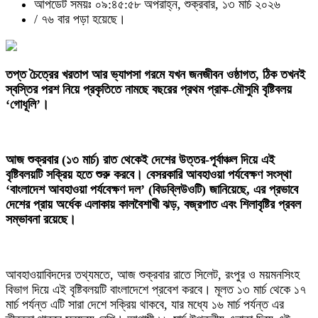
আপডেট সময়ঃ ০৯:৪৫:৫৮ অপরাহ্ন, শুক্রবার, ১৩ মার্চ ২০২৬
/
৭৬ বার পড়া হয়েছে।
‎তপ্ত চৈত্রের খরতাপ আর ভ্যাপসা গরমে যখন জনজীবন ওষ্ঠাগত, ঠিক তখনই
স্বস্তির পরশ নিয়ে প্রকৃতিতে নামছে বছরের প্রথম প্রাক-মৌসুমি বৃষ্টিবলয়
‘গোধূলি’।
আজ শুক্রবার (১৩ মার্চ) রাত থেকেই দেশের উত্তর-পূর্বাঞ্চল দিয়ে এই
বৃষ্টিবলয়টি সক্রিয় হতে শুরু করবে। বেসরকারি আবহাওয়া পর্যবেক্ষণ সংস্থা
‘বাংলাদেশ আবহাওয়া পর্যবেক্ষণ দল’ (বিডব্লিউওটি) জানিয়েছে, এর প্রভাবে
দেশের প্রায় অর্ধেক এলাকায় কালবৈশাখী ঝড়, বজ্রপাত এবং শিলাবৃষ্টির প্রবল
সম্ভাবনা রয়েছে।
‎আবহাওয়াবিদদের তথ্যমতে, আজ শুক্রবার রাতে সিলেট, রংপুর ও ময়মনসিংহ
বিভাগ দিয়ে এই বৃষ্টিবলয়টি বাংলাদেশে প্রবেশ করবে। মূলত ১৩ মার্চ থেকে ১৭
মার্চ পর্যন্ত এটি সারা দেশে সক্রিয় থাকবে, যার মধ্যে ১৬ মার্চ পর্যন্ত এর