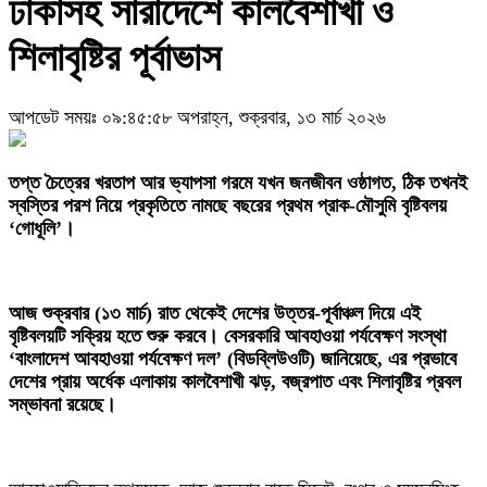
ঢাকাসহ সারাদেশে কালবৈশাখী ও
শিলাবৃষ্টির পূর্বাভাস
আপডেট সময়ঃ ০৯:৪৫:৫৮ অপরাহ্ন, শুক্রবার, ১৩ মার্চ ২০২৬
‎তপ্ত চৈত্রের খরতাপ আর ভ্যাপসা গরমে যখন জনজীবন ওষ্ঠাগত, ঠিক তখনই
স্বস্তির পরশ নিয়ে প্রকৃতিতে নামছে বছরের প্রথম প্রাক-মৌসুমি বৃষ্টিবলয়
‘গোধূলি’।
আজ শুক্রবার (১৩ মার্চ) রাত থেকেই দেশের উত্তর-পূর্বাঞ্চল দিয়ে এই
বৃষ্টিবলয়টি সক্রিয় হতে শুরু করবে। বেসরকারি আবহাওয়া পর্যবেক্ষণ সংস্থা
‘বাংলাদেশ আবহাওয়া পর্যবেক্ষণ দল’ (বিডব্লিউওটি) জানিয়েছে, এর প্রভাবে
দেশের প্রায় অর্ধেক এলাকায় কালবৈশাখী ঝড়, বজ্রপাত এবং শিলাবৃষ্টির প্রবল
সম্ভাবনা রয়েছে।