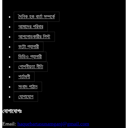
দৈনিক হক বার্তা সম্পর্কে
আমাদের পরিবার
আপলোডকারীর লিস্ট
ফটো গ্যালারী
ভিডিও গ্যালারী
গোপনীয়তা নীতি
শর্তাবলী
সংবাদ পাঠান
যোগাযোগ
যোগাযোগঃ
Email:
haquebartasunamganj@gmail.com