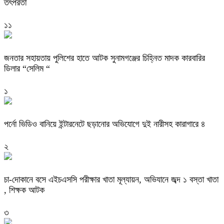
তৎপরতা
১১
জনতার সহায়তায় পুলিশের হাতে আটক সুনামগঞ্জের চিহ্নিত মাদক কারবারির
ডিলার “সেলিম “
১
পর্নো ভিডিও বানিয়ে ইন্টারনেটে ছড়ানোর অভিযোগে দুই নারীসহ কারাগারে ৪
২
চা-দোকানে বসে এইচএসসি পরীক্ষার খাতা মূল্যায়ন, অভিযানে জব্দ ১ বস্তা খাতা
, শিক্ষক আটক
৩