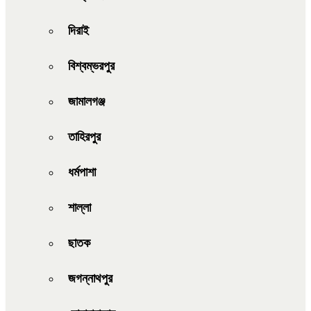
দিরাই
বিশ্বম্ভরপুর
জামালগঞ্জ
তাহিরপুর
ধর্মপাশা
শাল্লা
ছাতক
জগন্নাথপুর