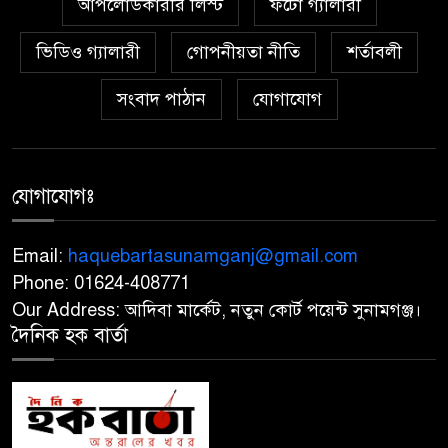
আপলোডকারীর লিস্ট
ফটো গ্যালারী
৬
নির্বাচিত দিরাই থানার ওসি মো.
আমিনুল ইসলাম
ভিডিও গ্যালারী
গোপনীয়তা নীতি
শর্তাবলী
সংবাদ পাঠান
যোগাযোগ
‎১১ দলীয় ঐক্যের ঘেরাও কর্মসূচি
৭
ঘিরে সচিবালয়ের সব গেট বন্ধ
‎জুলাই গণঅভ্যুত্থানের ডকুমেন্টারি
যোগাযোগঃ
৮
ঘিরে বিতর্ক: ‘এক দফার ঘোষক’
উপস্থাপন নিয়ে প্রশ্ন.!? নাহিদ
Email:
haquebartasunamganj@gmail.com
ইসলামের পরিবর্তে তারেক রহমানকে উপস্থাপন.!
Phone: 01624-408771
Our Address: আদিবা মার্কেট, নতুন কোর্ট পয়েন্ট সুনামগঞ্জ।
জুলাই গণঅভ্যুত্থান দিবস: সুনামগঞ্জে
দৈনিক হক বার্তা
৯
শ্রদ্ধাঞ্জলি, আলোচনা সভা ও শহীদ
পরিবারকে সংবর্ধনা
‎আমরা শিয়ালের হাতে মুরগি তুলে
১০