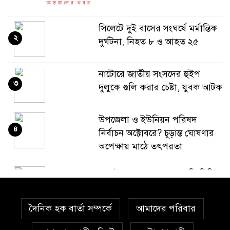
সিলেটে দুই বাসের সংঘর্ষে মর্মান্তিক
২
দুর্ঘটনা, নিহত ৮ ও আহত ২৫
নাটোরে জাতীয় সংসদের হুইপ
৩
দুলুকে গুলি করার চেষ্টা, যুবক আটক
উপজেলা ও ইউনিয়ন পরিষদ
৪
নির্বাচন অক্টোবরে? চূড়ান্ত ঘোষণার
অপেক্ষায় মাঠে তৎপরতা
জুলাই হত্যা মামলার আসামি ছিনিয়ে
৫
নেওয়ার অভিযোগে আলোচনায়-
স্বেচ্ছাসেবক দল নেতা
দৈনিক হক বার্তা সম্পর্কে
আমাদের পরিবার
‎সিলেট রেঞ্জের শ্রেষ্ঠ অফিসার ইনচার্জ