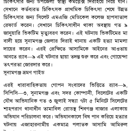
চিকিৎসার জন্য উপজেলা স্বাস্থ্য কমপ্লেক্স দিরাইয়ে নিয়ে যান।
সেখানে কর্তব্যরত চিকিৎসক প্রাথমিক চিকিৎসা শেষে উন্নত
চিকিৎসার জন্য সিলেট এমএজি মেডিকেল কলেজ হাপসাতাল
রেফার্ড করেন। সেখানে চিকিৎসাধীন থাকা অবস্থায় গত ৯
জানুয়ারি ভিকটিম মৃত্যুবরণ করেন। এই ঘটনায় ভিকটিমের মা
বাদী হয়ে সুনামগঞ্জ জেলার দিরাই থানায় একটি হত্যা মামলা
দায়ের করেন। এরই প্রেক্ষিতে আসামিকে আইনের আওতায়
আনতে র‌্যাব—৯ এই ঘটনার ছায়া তদন্ত শুরু করে এবং গোয়েন্দা
তৎপরতা জোরদার করে।
সুনামগঞ্জ ভ্রমণ গাইড
এরই ধারাবাহিকতায় গোপন সংবাদের ভিত্তিতে র‌্যাব—৯,
সিপিসি—৩, সুনামগঞ্জ এবং সদর কোম্পানী, সিলেটের একটি
যৌথ আভিযানিক গত ৩ জুলাই সন্ধ্যা ৭টা ৫ মিনিটে সিলেটের
শাহপরাণ থানাধীন তামাবিল রোডস্থ শিবগঞ্জ বাজার এলাকায়
অভিযান পরিচালনা করে। অভিযানকালে বিষ পান করিয়ে হত্যার
ঘটনায় এজাহারনামীয় একমাত্র পলাতক আসামি আমিরুল