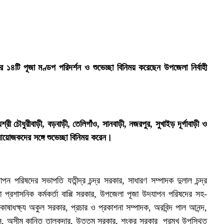
লার ১৪টি পূজা মণ্ডপ পরিদর্শন ও শুভেচ্ছা বিনিময় করেছেন উপজেলা নির্বাহী
ই
রী চৌধুরীবাড়ী, বড়বাড়ী, তেলিগাঁও, সানবাড়ী, নজরপুর, সুখাইড় দূর্গাবাড়ী ও
আয়োজকদের সঙ্গে শুভেচ্ছা বিনিময় করেন।
পরিষদের সভাপতি যতীন্দ্র চন্দ্র সরকার, সাধারণ সম্পাদক দুলাল চন্দ্র
 প্রশাসনিক কর্মকর্তা বাপ্পি সরকার, উপজেলা পূজা উদযাপন পরিষদের সহ-
ষাধক্ষ্য অকুল সরকার, প্রচার ও প্রকাশনা সম্পাদক, অরবিন্দ পাল আনন্দ,
দ্র দাস, অসীম কান্তি তালুকদার, উত্তম সরকার, শংকর সরকার প্রমুখ উপস্থিত