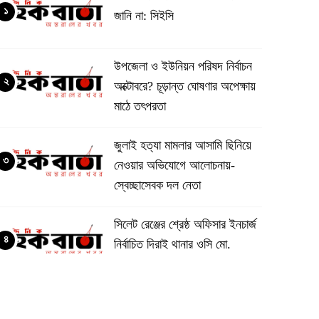
১
জানি না: সিইসি
উপজেলা ও ইউনিয়ন পরিষদ নির্বাচন
২
অক্টোবরে? চূড়ান্ত ঘোষণার অপেক্ষায়
মাঠে তৎপরতা
জুলাই হত্যা মামলার আসামি ছিনিয়ে
৩
নেওয়ার অভিযোগে আলোচনায়-
স্বেচ্ছাসেবক দল নেতা
‎সিলেট রেঞ্জের শ্রেষ্ঠ অফিসার ইনচার্জ
৪
নির্বাচিত দিরাই থানার ওসি মো.
আমিনুল ইসলাম
‎১১ দলীয় ঐক্যের ঘেরাও কর্মসূচি ঘিরে
৫