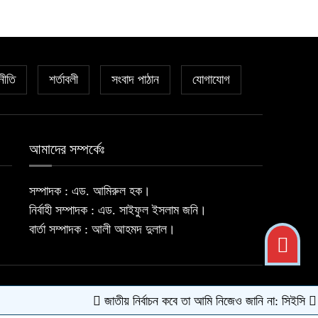
নীতি
শর্তাবলী
সংবাদ পাঠান
যোগাযোগ
আমাদের সম্পর্কেঃ
সম্পাদক : এড. আমিরুল হক।
নির্বাহী সম্পাদক : এড. সাইফুল ইসলাম জনি।
বার্তা সম্পাদক : আলী আহমদ দুলাল।
জাতীয় নির্বাচন কবে তা আমি নিজেও জানি না: সিইসি
উপজেলা 
সকল কারিগরী সহযোগিতায়ঃ
ITFaire