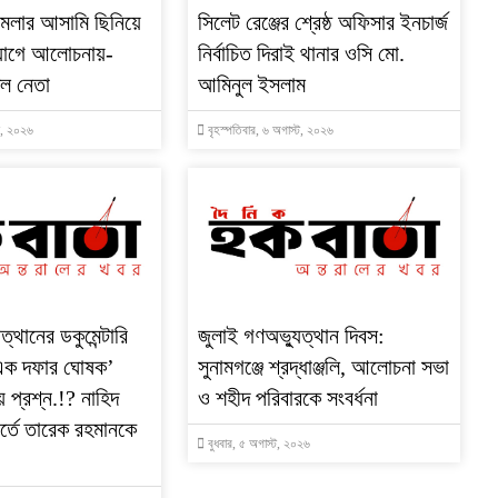
মামলার আসামি ছিনিয়ে
‎সিলেট রেঞ্জের শ্রেষ্ঠ অফিসার ইনচার্জ
যোগে আলোচনায়-
নির্বাচিত দিরাই থানার ওসি মো.
দল নেতা
আমিনুল ইসলাম
্ট, ২০২৬
বৃহস্পতিবার, ৬ অগাস্ট, ২০২৬
ত্থানের ডকুমেন্টারি
জুলাই গণঅভ্যুত্থান দিবস:
 ‘এক দফার ঘোষক’
সুনামগঞ্জে শ্রদ্ধাঞ্জলি, আলোচনা সভা
ে প্রশ্ন.!? নাহিদ
ও শহীদ পরিবারকে সংবর্ধনা
র্তে তারেক রহমানকে
বুধবার, ৫ অগাস্ট, ২০২৬