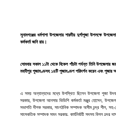
‎সুনামগঞ্জের ধর্মপাশা উপজেলায় শারদীয় দুর্গাপূজা উপলক্ষে উপজে
কর্মকর্তা জনি রায়।
‎সোমবার সকাল ১১টা থেকে বিকেল পাঁচটা পর্যন্ত তিনি উপজেলার জয়শ্
মহদীপুর পূজামণ্ডসহ ১৪টি পূজামণ্ডপ পরিদর্শন করেন এবং পূজার 
‎এ সময় অন্যান্যদের মধ্যে উপস্থিত ছিলেন উপজেলা পূজা উদযাপন 
সরকার, উপজেলা আনসার ভিডিপি কর্মকর্তা মঞ্জুর হোসেন, উপজেলা
সভাপতি দীপক সরকার, সাংগঠনিক সম্পাদক অসীম চন্দ্র শীল, সহ-কো
সাংস্কৃতিক সম্পাদক সুমন সরকার, কার্যনির্বাহী সদস্য বিপুল চন্