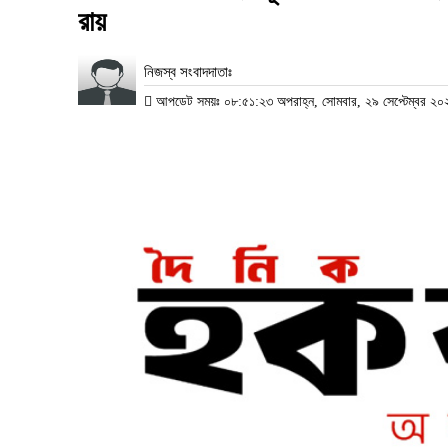
রায়
নিজস্ব সংবাদদাতাঃ
আপডেট সময়ঃ ০৮:৫১:২৩ অপরাহ্ন, সোমবার, ২৯ সেপ্টেম্বর ২০