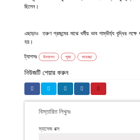
ছিলেন।
‎এছাড়াও তরুণ প্রজন্মের মাঝে ধর্মীয় ভাব গাম্ভীর্য্য বৃদ্ধির লক্
হয়।
ট্যাগসঃ
উদযাপন
পূজা
শুভেচ্ছা
নিউজটি শেয়ার করুন
বিস্তারিত লিখুনঃ
ম্যাসেজ বক্স