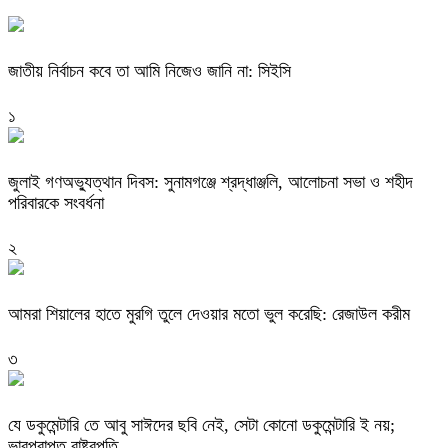
জাতীয় নির্বাচন কবে তা আমি নিজেও জানি না: সিইসি
১
জুলাই গণঅভ্যুত্থান দিবস: সুনামগঞ্জে শ্রদ্ধাঞ্জলি, আলোচনা সভা ও শহীদ
পরিবারকে সংবর্ধনা
২
‎আমরা শিয়ালের হাতে মুরগি তুলে দেওয়ার মতো ভুল করেছি: রেজাউল করীম
৩
যে ডকুমেন্টারি তে আবু সাঈদের ছবি নেই, সেটা কোনো ডকুমেন্টারি ই নয়;
ভারপ্রাপ্ত রাষ্ট্রপতি