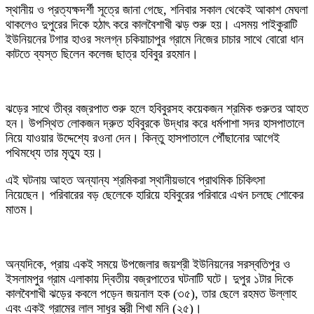
‎স্থানীয় ও প্রত্যক্ষদর্শী সূত্রে জানা গেছে, শনিবার সকাল থেকেই আকাশ মেঘলা
থাকলেও দুপুরের দিকে হঠাৎ করে কালবৈশাখী ঝড় শুরু হয়। এসময় পাইকুরাটি
ইউনিয়নের টগার হাওর সংলগ্ন চকিয়াচাপুর গ্রামে নিজের চাচার সাথে বোরো ধান
কাটতে ব্যস্ত ছিলেন কলেজ ছাত্র হবিবুর রহমান।
ঝড়ের সাথে তীব্র বজ্রপাত শুরু হলে হবিবুরসহ কয়েকজন শ্রমিক গুরুতর আহত
হন। উপস্থিত লোকজন দ্রুত হবিবুরকে উদ্ধার করে ধর্মপাশা সদর হাসপাতালে
নিয়ে যাওয়ার উদ্দেশ্যে রওনা দেন। কিন্তু হাসপাতালে পৌঁছানোর আগেই
পথিমধ্যে তার মৃত্যু হয়।
এই ঘটনায় আহত অন্যান্য শ্রমিকরা স্থানীয়ভাবে প্রাথমিক চিকিৎসা
নিয়েছেন। পরিবারের বড় ছেলেকে হারিয়ে হবিবুরের পরিবারে এখন চলছে শোকের
মাতম।
‎অন্যদিকে, প্রায় একই সময়ে উপজেলার জয়শ্রী ইউনিয়নের সরস্বতিপুর ও
ইসলামপুর গ্রাম এলাকায় দ্বিতীয় বজ্রপাতের ঘটনাটি ঘটে। দুপুর ১টার দিকে
কালবৈশাখী ঝড়ের কবলে পড়েন জয়নাল হক (৩৫), তার ছেলে রহমত উল্লাহ
এবং একই গ্রামের লাল সাধুর স্ত্রী শিখা মনি (২৫)।