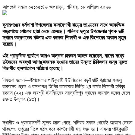
আপডেট সময়ঃ ০৫:০৫:৪৬ অপরাহ্ন, শনিবার, ১৮ এপ্রিল ২০২৬
সুনামগঞ্জের ধর্মপাশা উপজেলায় কালবৈশাখী ঝড়ের তাণ্ডবের সাথে আকস্মিক
বজ্রপাতে শোকের ছায়া নেমে এসেছে। শনিবার দুপুরে উপজেলার পৃথক দুটি
স্থানে বজ্রপাতের ঘটনায় এক কলেজ শিক্ষার্থী ও এক কিশোরের অকাল মৃত্যু
হয়েছে।
এই প্রাকৃতিক দুর্যোগে আরও অন্তত চারজন আহত হয়েছেন, যাদের মধ্যে
দুইজনের অবস্থা আশঙ্কাজনক হওয়ায় তাদের উন্নত চিকিৎসার জন্য দ্রুত
বিভাগীয় হাসপাতালে পাঠানো হয়েছে।
নিহতরা হলেন—উপজেলার পাইকুরাটি ইউনিয়নের বড়ইহাটি গ্রামের ফজলু
রহমানের ছেলে ও বাদশাগঞ্জ ডিগ্রি কলেজের ডিগ্রি ২য় বর্ষের শিক্ষার্থী হবিবুর
রহমান (২২) এবং জয়শ্রী ইউনিয়নের সরস্বতিপুর গ্রামের জয়নাল হকের ছেলে
রহমত উল্লাহ (১৩)।
‎স্থানীয় ও প্রত্যক্ষদর্শী সূত্রে জানা গেছে, শনিবার সকাল থেকেই আকাশ মেঘলা
থাকলেও দুপুরের দিকে হঠাৎ করে কালবৈশাখী ঝড় শুরু হয়। এসময় পাইকুরাটি