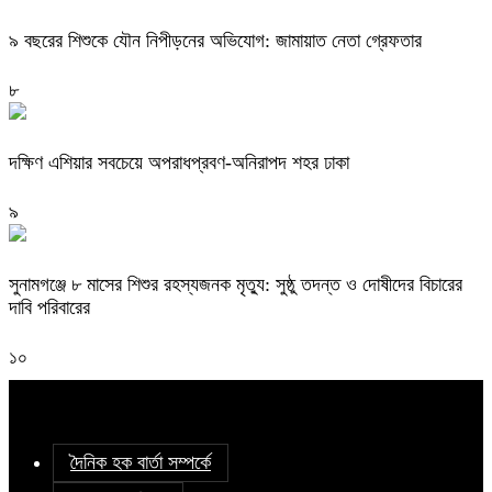
৯ বছরের শিশুকে যৌন নিপীড়নের অভিযোগ: জামায়াত নেতা গ্রেফতার
৮
দক্ষিণ এশিয়ার সবচেয়ে অপরাধপ্রবণ-অনিরাপদ শহর ঢাকা
৯
সুনামগঞ্জে ৮ মাসের শিশুর রহস্যজনক মৃত্যু: সুষ্ঠু তদন্ত ও দোষীদের বিচারের
দাবি পরিবারের
১০
দৈনিক হক বার্তা সম্পর্কে