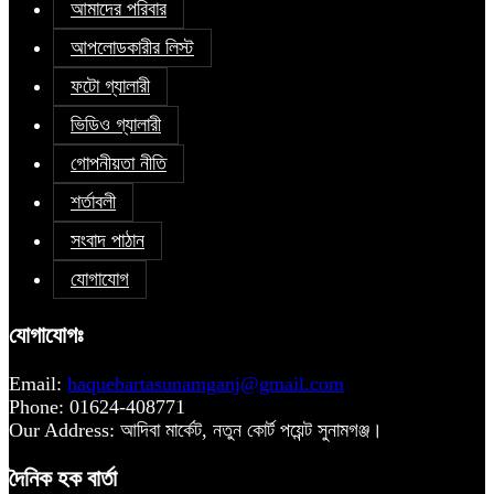
আমাদের পরিবার
আপলোডকারীর লিস্ট
ফটো গ্যালারী
ভিডিও গ্যালারী
গোপনীয়তা নীতি
শর্তাবলী
সংবাদ পাঠান
যোগাযোগ
যোগাযোগঃ
Email:
haquebartasunamganj@gmail.com
Phone: 01624-408771
Our Address: আদিবা মার্কেট, নতুন কোর্ট পয়েন্ট সুনামগঞ্জ।
দৈনিক হক বার্তা