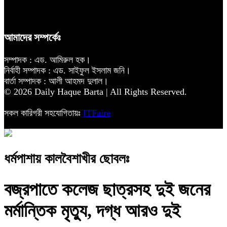
আমাদের সম্পর্কেঃ
সম্পাদক : এড. আমিরুল হক।
নির্বাহী সম্পাদক : এড. সাইফুল ইসলাম জনি।
বার্তা সম্পাদক : আলী আহমদ দুলাল।
© 2026 Daily Haque Barta | All Rights Reserved.
সকল কারিগরী সহযোগিতায়ঃ
ITFaire
ধর্মপাশায় কালবৈশাখীর ছোবলঃ
বজ্রপাতে কলেজ ছাত্রসহ দুই জনের
মর্মান্তিক মৃত্যু, দগ্ধ আরও দুই