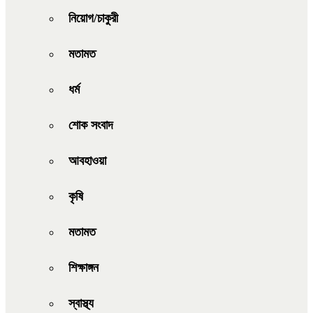
নিয়োগ/চাকুরী
মতামত
ধর্ম
শোক সংবাদ
আবহাওয়া
কৃষি
মতামত
শিক্ষাঙ্গন
স্বাস্থ্য