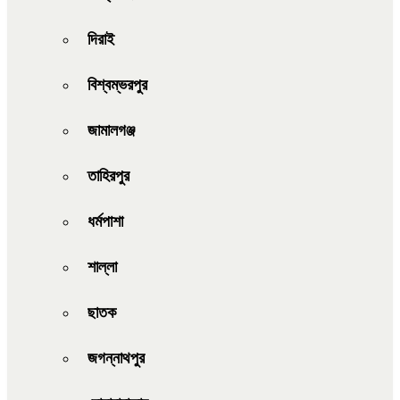
দিরাই
বিশ্বম্ভরপুর
জামালগঞ্জ
তাহিরপুর
ধর্মপাশা
শাল্লা
ছাতক
জগন্নাথপুর