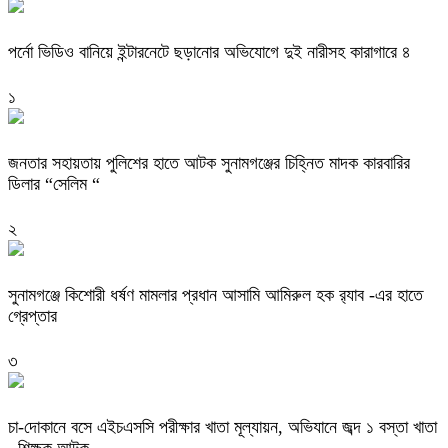
পর্নো ভিডিও বানিয়ে ইন্টারনেটে ছড়ানোর অভিযোগে দুই নারীসহ কারাগারে ৪
১
জনতার সহায়তায় পুলিশের হাতে আটক সুনামগঞ্জের চিহ্নিত মাদক কারবারির
ডিলার “সেলিম “
২
‎সুনামগঞ্জে কিশোরী ধর্ষণ মামলার প্রধান আসামি আমিরুল হক র‌্যাব -এর হাতে
গ্রেপ্তার
৩
চা-দোকানে বসে এইচএসসি পরীক্ষার খাতা মূল্যায়ন, অভিযানে জব্দ ১ বস্তা খাতা
, শিক্ষক আটক