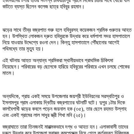
ইউনিয়নের টগার হাওর সংলগ্ন চকিয়াচাপুর গ্রামে নিজের চাচার সাথে বোরো ধান
কাটতে ব্যস্ত ছিলেন কলেজ ছাত্র হবিবুর রহমান।
ঝড়ের সাথে তীব্র বজ্রপাত শুরু হলে হবিবুরসহ কয়েকজন শ্রমিক গুরুতর আহত
হন। উপস্থিত লোকজন দ্রুত হবিবুরকে উদ্ধার করে ধর্মপাশা সদর হাসপাতালে
নিয়ে যাওয়ার উদ্দেশ্যে রওনা দেন। কিন্তু হাসপাতালে পৌঁছানোর আগেই
পথিমধ্যে তার মৃত্যু হয়।
এই ঘটনায় আহত অন্যান্য শ্রমিকরা স্থানীয়ভাবে প্রাথমিক চিকিৎসা
নিয়েছেন। পরিবারের বড় ছেলেকে হারিয়ে হবিবুরের পরিবারে এখন চলছে শোকের
মাতম।
‎অন্যদিকে, প্রায় একই সময়ে উপজেলার জয়শ্রী ইউনিয়নের সরস্বতিপুর ও
ইসলামপুর গ্রাম এলাকায় দ্বিতীয় বজ্রপাতের ঘটনাটি ঘটে। দুপুর ১টার দিকে
কালবৈশাখী ঝড়ের কবলে পড়েন জয়নাল হক (৩৫), তার ছেলে রহমত উল্লাহ
এবং একই গ্রামের লাল সাধুর স্ত্রী শিখা মনি (২৫)।
বজ্রাঘাতে তারা তিনজনই মারাত্মকভাবে দগ্ধ ও আহত হন। এলাকাবাসী তাদের
দ্রুত উদ্ধার করে উপজেলা স্বাস্থ্য কমপ্লেক্সে নিয়ে গেলে কর্তব্যরত চিকিৎসক