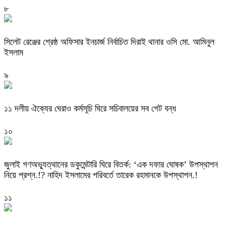
৮
‎সিলেট রেঞ্জের শ্রেষ্ঠ অফিসার ইনচার্জ নির্বাচিত দিরাই থানার ওসি মো. আমিনুল
ইসলাম
৯
‎১১ দলীয় ঐক্যের ঘেরাও কর্মসূচি ঘিরে সচিবালয়ের সব গেট বন্ধ
১০
‎জুলাই গণঅভ্যুত্থানের ডকুমেন্টারি ঘিরে বিতর্ক: ‘এক দফার ঘোষক’ উপস্থাপন
নিয়ে প্রশ্ন.!? নাহিদ ইসলামের পরিবর্তে তারেক রহমানকে উপস্থাপন.!
১১