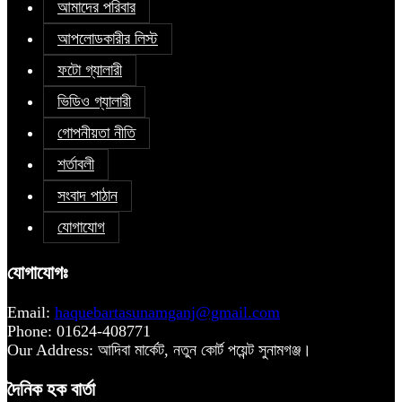
আমাদের পরিবার
আপলোডকারীর লিস্ট
ফটো গ্যালারী
ভিডিও গ্যালারী
গোপনীয়তা নীতি
শর্তাবলী
সংবাদ পাঠান
যোগাযোগ
যোগাযোগঃ
Email:
haquebartasunamganj@gmail.com
Phone: 01624-408771
Our Address: আদিবা মার্কেট, নতুন কোর্ট পয়েন্ট সুনামগঞ্জ।
দৈনিক হক বার্তা