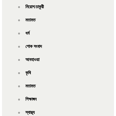
নিয়োগ/চাকুরী
মতামত
ধর্ম
শোক সংবাদ
আবহাওয়া
কৃষি
মতামত
শিক্ষাঙ্গন
স্বাস্থ্য