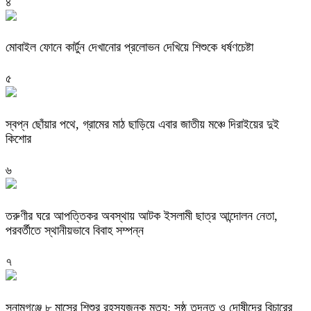
৪
মোবাইল ফোনে কার্টুন দেখানোর প্রলোভন দেখিয়ে শিশুকে ধর্ষণচেষ্টা
৫
স্বপ্ন ছোঁয়ার পথে, গ্রামের মাঠ ছাড়িয়ে এবার জাতীয় মঞ্চে দিরাইয়ের দুই
কিশোর
৬
তরুণীর ঘরে আপত্তিকর অবস্থায় আটক ইসলামী ছাত্র আন্দোলন নেতা,
পরবর্তীতে স্থানীয়ভাবে বিবাহ সম্পন্ন
৭
সুনামগঞ্জে ৮ মাসের শিশুর রহস্যজনক মৃত্যু: সুষ্ঠু তদন্ত ও দোষীদের বিচারের