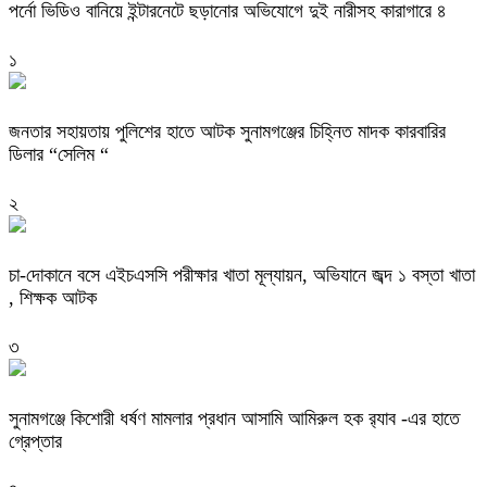
পর্নো ভিডিও বানিয়ে ইন্টারনেটে ছড়ানোর অভিযোগে দুই নারীসহ কারাগারে ৪
১
জনতার সহায়তায় পুলিশের হাতে আটক সুনামগঞ্জের চিহ্নিত মাদক কারবারির
ডিলার “সেলিম “
২
চা-দোকানে বসে এইচএসসি পরীক্ষার খাতা মূল্যায়ন, অভিযানে জব্দ ১ বস্তা খাতা
, শিক্ষক আটক
৩
‎সুনামগঞ্জে কিশোরী ধর্ষণ মামলার প্রধান আসামি আমিরুল হক র‌্যাব -এর হাতে
গ্রেপ্তার