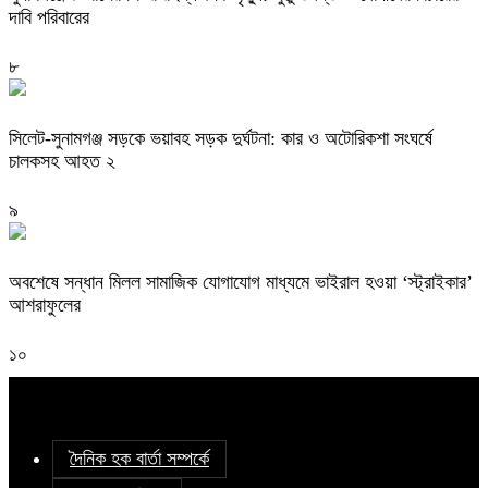
দাবি পরিবারের
৮
সিলেট-সুনামগঞ্জ সড়কে ভয়াবহ সড়ক দুর্ঘটনা: কার ও অটোরিকশা সংঘর্ষে
চালকসহ আহত ২
৯
অবশেষে সন্ধান মিলল সামাজিক যোগাযোগ মাধ্যমে ভাইরাল হওয়া ‘স্ট্রাইকার’
আশরাফুলের
১০
দৈনিক হক বার্তা সম্পর্কে