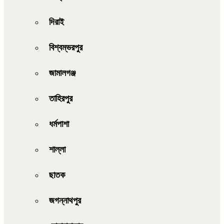
দিরাই
বিশ্বম্ভরপুর
জামালগঞ্জ
তাহিরপুর
ধর্মপাশা
শাল্লা
ছাতক
জগন্নাথপুর