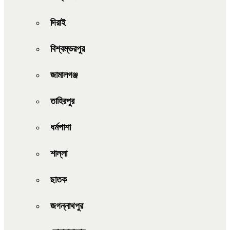
দিরাই
বিশ্বম্ভরপুর
জামালগঞ্জ
তাহিরপুর
ধর্মপাশা
শাল্লা
ছাতক
জগন্নাথপুর