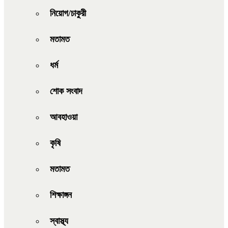
নিয়োগ/চাকুরী
মতামত
ধর্ম
শোক সংবাদ
আবহাওয়া
কৃষি
মতামত
শিক্ষাঙ্গন
স্বাস্থ্য