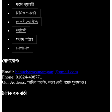
ফটো গ্যালারী
ভিডিও গ্যালারী
গোপনীয়তা নীতি
শর্তাবলী
সংবাদ পাঠান
যোগাযোগ
যোগাযোগঃ
Email:
haquebartasunamganj@gmail.com
Phone: 01624-408771
Our Address: আদিবা মার্কেট, নতুন কোর্ট পয়েন্ট সুনামগঞ্জ।
দৈনিক হক বার্তা