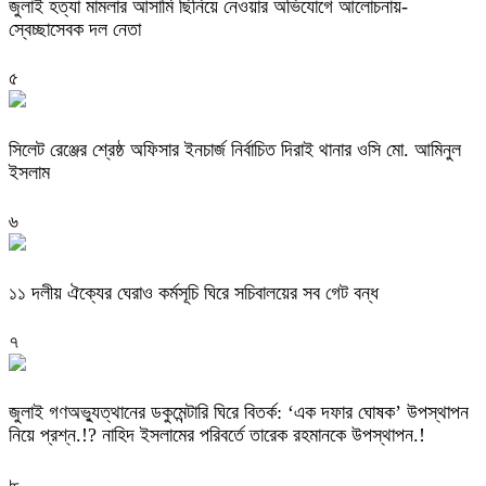
জুলাই হত্যা মামলার আসামি ছিনিয়ে নেওয়ার অভিযোগে আলোচনায়-
স্বেচ্ছাসেবক দল নেতা
৫
‎সিলেট রেঞ্জের শ্রেষ্ঠ অফিসার ইনচার্জ নির্বাচিত দিরাই থানার ওসি মো. আমিনুল
ইসলাম
৬
‎১১ দলীয় ঐক্যের ঘেরাও কর্মসূচি ঘিরে সচিবালয়ের সব গেট বন্ধ
৭
‎জুলাই গণঅভ্যুত্থানের ডকুমেন্টারি ঘিরে বিতর্ক: ‘এক দফার ঘোষক’ উপস্থাপন
নিয়ে প্রশ্ন.!? নাহিদ ইসলামের পরিবর্তে তারেক রহমানকে উপস্থাপন.!
৮