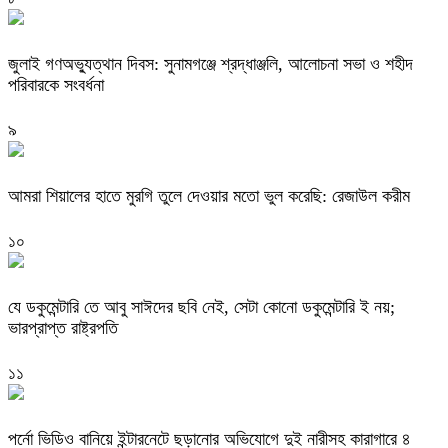
জুলাই গণঅভ্যুত্থান দিবস: সুনামগঞ্জে শ্রদ্ধাঞ্জলি, আলোচনা সভা ও শহীদ
পরিবারকে সংবর্ধনা
৯
‎আমরা শিয়ালের হাতে মুরগি তুলে দেওয়ার মতো ভুল করেছি: রেজাউল করীম
১০
যে ডকুমেন্টারি তে আবু সাঈদের ছবি নেই, সেটা কোনো ডকুমেন্টারি ই নয়;
ভারপ্রাপ্ত রাষ্ট্রপতি
১১
পর্নো ভিডিও বানিয়ে ইন্টারনেটে ছড়ানোর অভিযোগে দুই নারীসহ কারাগারে ৪