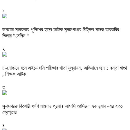
১
জনতার সহায়তায় পুলিশের হাতে আটক সুনামগঞ্জের চিহ্নিত মাদক কারবারির
ডিলার “সেলিম “
২
চা-দোকানে বসে এইচএসসি পরীক্ষার খাতা মূল্যায়ন, অভিযানে জব্দ ১ বস্তা খাতা
, শিক্ষক আটক
৩
‎সুনামগঞ্জে কিশোরী ধর্ষণ মামলার প্রধান আসামি আমিরুল হক র‌্যাব -এর হাতে
গ্রেপ্তার
৪