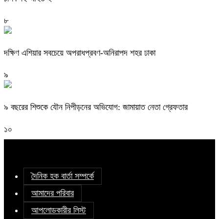
৮
দক্ষিণ এশিয়ার সবচেয়ে অপরাধপ্রবণ-অনিরাপদ শহর ঢাকা
৯
৯ বছরের শিশুকে যৌন নিপীড়নের অভিযোগ: জামায়াত নেতা গ্রেফতার
১০
দৈনিক হক বার্তা সম্পর্কে
আমাদের পরিবার
আপলোডকারীর লিস্ট