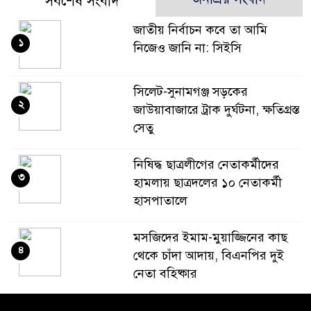
সর্বশেষ সংবাদ
জাতীয় নির্বাচন কবে তা আমি
১
নিজেও জানি না: সিইসি
‎সিলেট-সুনামগঞ্জ সড়কের
২
জাউয়াবাজারে ট্রাক দুর্ঘটনা, ক্ষতিগ্রস্ত
সেতু
নিষিদ্ধ ছাত্রলীগের নেতাকর্মীদের
৩
হামলায় ছাত্রদলের ১০ নেতাকর্মী
হাসপাতালে
মসজিদের ইমাম-মুয়াজ্জিনের কাছ
৪
থেকে চাঁদা আদায়, বিএনপির দুই
নেতা বহিষ্কার
‎লাল ফিতা কেটে বাঁশের সাঁকোর