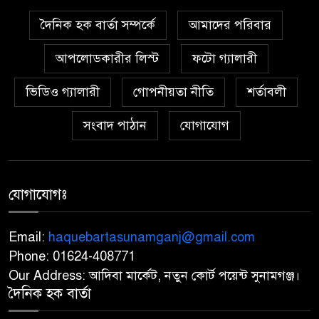
৫
উদ্বোধন, বরিশালের উজিরপুরে
দৈনিক হক বার্তা সম্পর্কে
আমাদের পরিবার
বিএনপি নেতার ব্যতিক্রমী আয়োজন
আপলোডকারীর লিস্ট
ফটো গ্যালারী
তাহিরপুরে ফ্যামিলি কার্ড দেওয়ার
৬
ভিডিও গ্যালারী
গোপনীয়তা নীতি
শর্তাবলী
নাম করে,২৬ জনের কাছ থেকে ৭৮
হাজার টাকা আদায়ের অভিযোগ
সংবাদ পাঠান
যোগাযোগ
প্রাইভেট কারে এসে রাজধানীতে
৭
বিএনপি নেতাকে গুলি, মাথায়
আঘাত
যোগাযোগঃ
সিলেটে দুই বাসের সংঘর্ষে মর্মান্তিক
Email:
haquebartasunamganj@gmail.com
৮
দুর্ঘটনা, নিহত ৮ ও আহত ২৫
Phone: 01624-408771
Our Address: আদিবা মার্কেট, নতুন কোর্ট পয়েন্ট সুনামগঞ্জ।
নাটোরে জাতীয় সংসদের হুইপ
দৈনিক হক বার্তা
৯
দুলুকে গুলি করার চেষ্টা, যুবক আটক