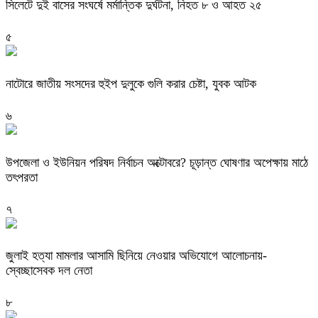
সিলেটে দুই বাসের সংঘর্ষে মর্মান্তিক দুর্ঘটনা, নিহত ৮ ও আহত ২৫
৫
নাটোরে জাতীয় সংসদের হুইপ দুলুকে গুলি করার চেষ্টা, যুবক আটক
৬
উপজেলা ও ইউনিয়ন পরিষদ নির্বাচন অক্টোবরে? চূড়ান্ত ঘোষণার অপেক্ষায় মাঠে
তৎপরতা
৭
জুলাই হত্যা মামলার আসামি ছিনিয়ে নেওয়ার অভিযোগে আলোচনায়-
স্বেচ্ছাসেবক দল নেতা
৮