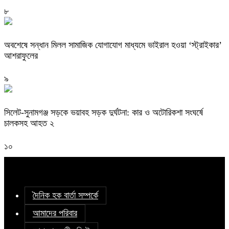
৮
অবশেষে সন্ধান মিলল সামাজিক যোগাযোগ মাধ্যমে ভাইরাল হওয়া ‘স্ট্রাইকার’
আশরাফুলের
৯
সিলেট-সুনামগঞ্জ সড়কে ভয়াবহ সড়ক দুর্ঘটনা: কার ও অটোরিকশা সংঘর্ষে
চালকসহ আহত ২
১০
দৈনিক হক বার্তা সম্পর্কে
আমাদের পরিবার