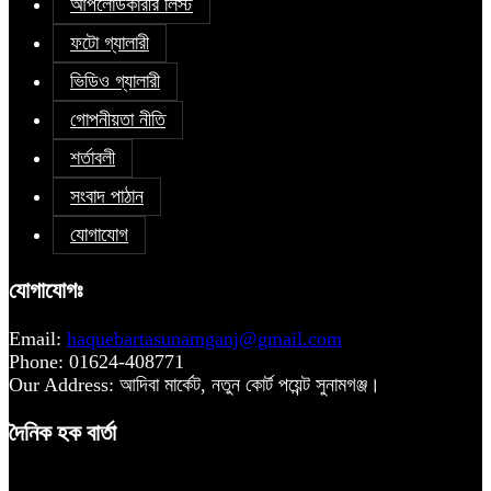
আপলোডকারীর লিস্ট
ফটো গ্যালারী
ভিডিও গ্যালারী
গোপনীয়তা নীতি
শর্তাবলী
সংবাদ পাঠান
যোগাযোগ
যোগাযোগঃ
Email:
haquebartasunamganj@gmail.com
Phone: 01624-408771
Our Address: আদিবা মার্কেট, নতুন কোর্ট পয়েন্ট সুনামগঞ্জ।
দৈনিক হক বার্তা