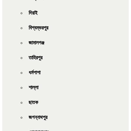
দিরাই
বিশ্বম্ভরপুর
জামালগঞ্জ
তাহিরপুর
ধর্মপাশা
শাল্লা
ছাতক
জগন্নাথপুর