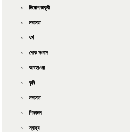
নিয়োগ/চাকুরী
মতামত
ধর্ম
শোক সংবাদ
আবহাওয়া
কৃষি
মতামত
শিক্ষাঙ্গন
স্বাস্থ্য