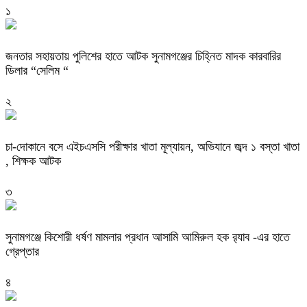
১
জনতার সহায়তায় পুলিশের হাতে আটক সুনামগঞ্জের চিহ্নিত মাদক কারবারির
ডিলার “সেলিম “
২
চা-দোকানে বসে এইচএসসি পরীক্ষার খাতা মূল্যায়ন, অভিযানে জব্দ ১ বস্তা খাতা
, শিক্ষক আটক
৩
‎সুনামগঞ্জে কিশোরী ধর্ষণ মামলার প্রধান আসামি আমিরুল হক র‌্যাব -এর হাতে
গ্রেপ্তার
৪