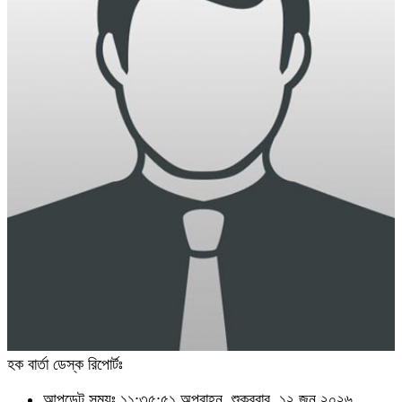
হক বার্তা ডেস্ক রিপোর্টঃ
আপডেট সময়ঃ ১১:৩৫:৫১ অপরাহ্ন, শুক্রবার, ১২ জুন ২০২৬