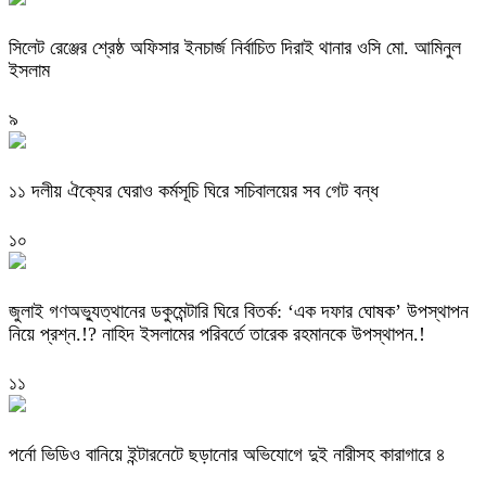
‎সিলেট রেঞ্জের শ্রেষ্ঠ অফিসার ইনচার্জ নির্বাচিত দিরাই থানার ওসি মো. আমিনুল
ইসলাম
৯
‎১১ দলীয় ঐক্যের ঘেরাও কর্মসূচি ঘিরে সচিবালয়ের সব গেট বন্ধ
১০
‎জুলাই গণঅভ্যুত্থানের ডকুমেন্টারি ঘিরে বিতর্ক: ‘এক দফার ঘোষক’ উপস্থাপন
নিয়ে প্রশ্ন.!? নাহিদ ইসলামের পরিবর্তে তারেক রহমানকে উপস্থাপন.!
১১
পর্নো ভিডিও বানিয়ে ইন্টারনেটে ছড়ানোর অভিযোগে দুই নারীসহ কারাগারে ৪