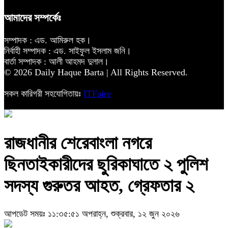
আমাদের সম্পর্কেঃ
সম্পাদক : এড. আমিরুল হক।
নির্বাহী সম্পাদক : এড. সাইফুল ইসলাম জনি।
বার্তা সম্পাদক : আলী আহমদ দুলাল।
© 2026 Daily Haque Barta | All Rights Reserved.
সকল কারিগরী সহযোগিতায়ঃ
ITFaire
রাজধানীর শেরেবাংলা নগরে
ছিনতাইকারীদের ছুরিকাঘাতে ২ পুলিশ
সদস্য গুরুতর আহত, গ্রেফতার ২
আপডেট সময়ঃ ১১:৩৫:৫১ অপরাহ্ন, শুক্রবার, ১২ জুন ২০২৬