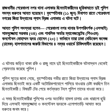
‎রাজধানীর শেরেবাংলা নগর থানা এলাকায় ছিনতাইকারীদের ছুরিকাঘাতে দুই পুলিশ
সদস্য গুরুতর আহত হয়েছেন। বৃহস্পতিবার (১১ জুন) দিবাগত রাতে শেরেবাংলা
নগরের জিয়া উদ্যানের গ্লাস ব্রিজ এলাকায় এ ঘটনা ঘটে।
‎আহত পুলিশ সদস্যরা হলেন— শেরেবাংলা নগর থানার উপপরিদর্শক (এসআই)
সামসুজ্জোহা সরকার (৩৪) এবং পাবলিক অর্ডার ম্যানেজমেন্টের (পিওএম)
কনস্টেবল মোহাম্মদ হৃদয় হোসেন (২০)। বর্তমানে তারা ঢাকা মেডিকেল কলেজ
(ঢামেক) হাসপাতালের জরুরি বিভাগের ৪ নম্বর ওয়ার্ডে চিকিৎসাধীন রয়েছেন।
‎এ ঘটনায় জড়িত থাকা রকি ও রাজু নামে দুই ছিনতাইকারীকে ঘটনাস্থল থেকেই
গ্রেফতার করেছে পুলিশ।
‎পুলিশ সূত্রে জানা গেছে, বৃহস্পতিবার গভীর রাতে জিয়া উদ্যানের গ্লাস ব্রিজ
এলাকায় ছিনতাই করে একটি অটোরিকশাযোগে পালিয়ে যাওয়ার চেষ্টা করছিল তিন
ছিনতাইকারী। বিষয়টি টের পেয়ে কর্তব্যরত টহল পুলিশ তাদের ধাওয়া করে।
এ সময় ছিনতাইকারীরা পুলিশের ওপর অতর্কিত হামলা চালায় এবং ধারালো ছুরি
দিয়ে এসআই সামসুজ্জোহা ও কনস্টেবল হৃদয়কে এলোপাতাড়ি আঘাত করে
গুরুতর জখম করে।