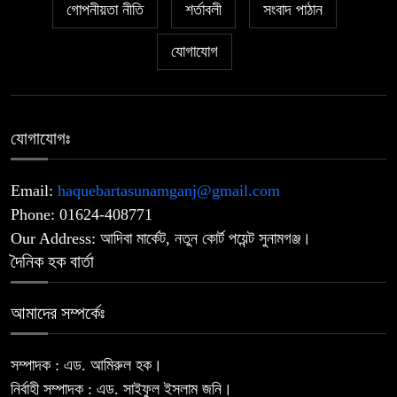
গোপনীয়তা নীতি
শর্তাবলী
সংবাদ পাঠান
নাটোরে জাতীয় সংসদের হুইপ দুলুকে গুলি
যোগাযোগ
৭
করার চেষ্টা, যুবক আটক
উপজেলা ও ইউনিয়ন পরিষদ নির্বাচন
৮
যোগাযোগঃ
অক্টোবরে? চূড়ান্ত ঘোষণার অপেক্ষায় মাঠে
তৎপরতা
Email:
haquebartasunamganj@gmail.com
জুলাই হত্যা মামলার আসামি ছিনিয়ে নেওয়ার
Phone: 01624-408771
৯
অভিযোগে আলোচনায়- স্বেচ্ছাসেবক দল
Our Address: আদিবা মার্কেট, নতুন কোর্ট পয়েন্ট সুনামগঞ্জ।
নেতা
দৈনিক হক বার্তা
‎সিলেট রেঞ্জের শ্রেষ্ঠ অফিসার ইনচার্জ
আমাদের সম্পর্কেঃ
১০
নির্বাচিত দিরাই থানার ওসি মো. আমিনুল
ইসলাম
সম্পাদক : এড. আমিরুল হক।
নির্বাহী সম্পাদক : এড. সাইফুল ইসলাম জনি।
‎১১ দলীয় ঐক্যের ঘেরাও কর্মসূচি ঘিরে