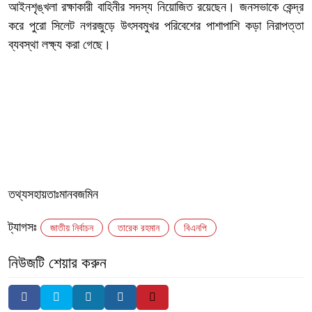
আইনশৃঙ্খলা রক্ষাকারী বাহিনীর সদস্য নিয়োজিত রয়েছেন। জনসভাকে কেন্দ্র
করে পুরো সিলেট নগরজুড়ে উৎসবমুখর পরিবেশের পাশাপাশি কড়া নিরাপত্তা
ব্যবস্থা লক্ষ্য করা গেছে।
তথ্যসহায়তাঃমানবজমিন
ট্যাগসঃ
জাতীয় নির্বাচন
তারেক রহমান
বিএনপি
নিউজটি শেয়ার করুন