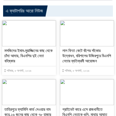
এ ক্যাটাগরির আরো নিউজ
মসজিদের ইমাম-মুয়াজ্জিনের কাছ থেকে
‎লাল ফিতা কেটে বাঁশের সাঁকোর
চাঁদা আদায়, বিএনপির দুই নেতা
উদ্বোধন, বরিশালের উজিরপুরে বিএনপি
বহিষ্কার
নেতার ব্যতিক্রমী আয়োজন
শনিবার, ৮ অগাস্ট, ২০২৬
শনিবার, ৮ অগাস্ট, ২০২৬
তাহিরপুরে ফ্যামিলি কার্ড দেওয়ার নাম
প্রাইভেট কারে এসে রাজধানীতে
করে,২৬ জনের কাছ থেকে ৭৮ হাজার
বিএনপি নেতাকে গুলি, মাথায় আঘাত