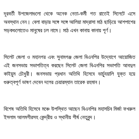
‎দূরবর্তী উপজেলাগুলো থেকে অনেক নেতা-কর্মী গত রাতেই সিলেটে এসে
অবস্থান নেন। বেলা বাড়ার সঙ্গে সঙ্গে আলিয়া মাদ্রাসা মাঠ ছাড়িয়ে আশপাশের
সড়কগুলোতেও মানুষের ঢল নামে। মাঠ এখন কানায় কানায় পূর্ণ।
‎সিলেট জেলা ও মহানগর এবং সুনামগঞ্জ জেলা বিএনপির উদ্যোগে আয়োজিত
এই জনসভায় সভাপতিত্ব করছেন সিলেট জেলা বিএনপির সভাপতি আবদুল
কাইয়ুম চৌধুরী। জনসভায় প্রধান অতিথি হিসেবে ভার্চ্যুয়ালি যুক্ত হয়ে
গুরুত্বপূর্ণ ভাষণ দেবেন দলের চেয়ারম্যান তারেক রহমান।
‎বিশেষ অতিথি হিসেবে মঞ্চে উপস্থিত আছেন বিএনপির মহাসচিব মির্জা ফখরুল
ইসলাম আলমগীরসহ কেন্দ্রীয় ও স্থানীয় শীর্ষ নেতৃবৃন্দ।