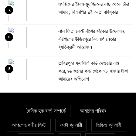
মসজিদের ইমাম-মুয়াজ্জিনের কাছ থেকে চাঁদা
২
আদায়, বিএনপির দুই নেতা বহিষ্কার
‎লাল ফিতা কেটে বাঁশের সাঁকোর উদ্বোধন,
৩
বরিশালের উজিরপুরে বিএনপি নেতার
ব্যতিক্রমী আয়োজন
তাহিরপুরে ফ্যামিলি কার্ড দেওয়ার নাম
৪
করে,২৬ জনের কাছ থেকে ৭৮ হাজার টাকা
আদায়ের অভিযোগ
প্রাইভেট কারে এসে রাজধানীতে বিএনপি
৫
নেতাকে গুলি, মাথায় আঘাত
দৈনিক হক বার্তা সম্পর্কে
আমাদের পরিবার
সিলেটে দুই বাসের সংঘর্ষে মর্মান্তিক দুর্ঘটনা,
আপলোডকারীর লিস্ট
ফটো গ্যালারী
ভিডিও গ্যালারী
৬
নিহত ৮ ও আহত ২৫