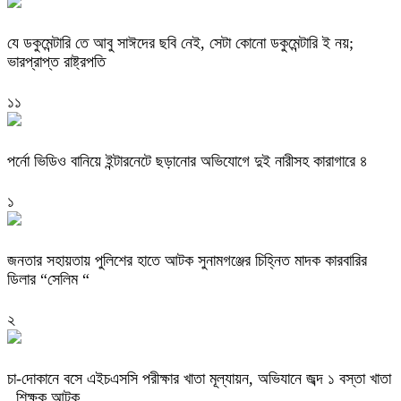
যে ডকুমেন্টারি তে আবু সাঈদের ছবি নেই, সেটা কোনো ডকুমেন্টারি ই নয়;
ভারপ্রাপ্ত রাষ্ট্রপতি
১১
পর্নো ভিডিও বানিয়ে ইন্টারনেটে ছড়ানোর অভিযোগে দুই নারীসহ কারাগারে ৪
১
জনতার সহায়তায় পুলিশের হাতে আটক সুনামগঞ্জের চিহ্নিত মাদক কারবারির
ডিলার “সেলিম “
২
চা-দোকানে বসে এইচএসসি পরীক্ষার খাতা মূল্যায়ন, অভিযানে জব্দ ১ বস্তা খাতা
, শিক্ষক আটক