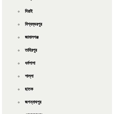
দিরাই
বিশ্বম্ভরপুর
জামালগঞ্জ
তাহিরপুর
ধর্মপাশা
শাল্লা
ছাতক
জগন্নাথপুর