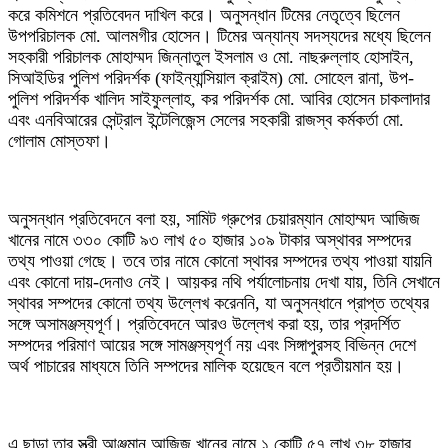
করে কমিশনে প্রতিবেদন দাখিল করে। অনুসন্ধান টিমের নেতৃত্বে ছিলেন
উপপরিচালক মো. আলমগীর হোসেন। টিমের অন্যান্য সদস্যদের মধ্যে ছিলেন
সহকারী পরিচালক মোহাম্মদ জিন্নাতুল ইসলাম ও মো. নাছরুল্লাহ হোসাইন,
সিআইডির পুলিশ পরিদর্শক (ফাইন্যান্সিয়াল ক্রাইম) মো. সোহেল রানা, উপ-
পুলিশ পরিদর্শক খালিদ সাইফুল্লাহ, কর পরিদর্শক মো. আবির হোসেন চাকলাদার
এবং এনবিআরের সেন্ট্রাল ইন্টেলিজেন্স সেলের সহকারী রাজস্ব কর্মকর্তা মো.
গোলাম মোস্তফা।
‎অনুসন্ধান প্রতিবেদনে বলা হয়, সামিট গ্রুপের চেয়ারম্যান মোহাম্মদ আজিজ
খানের নামে ৩৩০ কোটি ৯৩ লাখ ৫০ হাজার ১০৯ টাকার অস্থাবর সম্পদের
তথ্য পাওয়া গেছে। তবে তার নামে কোনো স্থাবর সম্পদের তথ্য পাওয়া যায়নি
এবং কোনো দায়-দেনাও নেই। আয়কর নথি পর্যালোচনায় দেখা যায়, তিনি সেখানে
স্থাবর সম্পদের কোনো তথ্য উল্লেখ করেননি, যা অনুসন্ধানে প্রাপ্ত তথ্যের
সঙ্গে অসামঞ্জস্যপূর্ণ। প্রতিবেদনে আরও উল্লেখ করা হয়, তার প্রদর্শিত
সম্পদের পরিমাণ আয়ের সঙ্গে সামঞ্জস্যপূর্ণ নয় এবং সিঙ্গাপুরসহ বিভিন্ন দেশে
অর্থ পাচারের মাধ্যমে তিনি সম্পদের মালিক হয়েছেন বলে প্রতীয়মান হয়।
‎এ ছাড়া তার স্ত্রী আঞ্জুমান আজিজ খানের নামে ১ কোটি ৫৭ লাখ ৩৮ হাজার