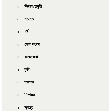
নিয়োগ/চাকুরী
মতামত
ধর্ম
শোক সংবাদ
আবহাওয়া
কৃষি
মতামত
শিক্ষাঙ্গন
স্বাস্থ্য