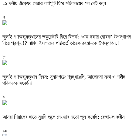
‎১১ দলীয় ঐক্যের ঘেরাও কর্মসূচি ঘিরে সচিবালয়ের সব গেট বন্ধ
৭
‎জুলাই গণঅভ্যুত্থানের ডকুমেন্টারি ঘিরে বিতর্ক: ‘এক দফার ঘোষক’ উপস্থাপন
নিয়ে প্রশ্ন.!? নাহিদ ইসলামের পরিবর্তে তারেক রহমানকে উপস্থাপন.!
৮
জুলাই গণঅভ্যুত্থান দিবস: সুনামগঞ্জে শ্রদ্ধাঞ্জলি, আলোচনা সভা ও শহীদ
পরিবারকে সংবর্ধনা
৯
‎আমরা শিয়ালের হাতে মুরগি তুলে দেওয়ার মতো ভুল করেছি: রেজাউল করীম
১০