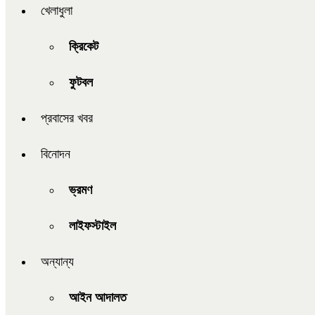
খেলাধুলা
ক্রিকেট
ফুটবল
প্রবাসের খবর
বিনোদন
ভ্রমণ
লাইফস্টাইল
অন্যান্য
আইন আদালত