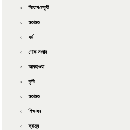
নিয়োগ/চাকুরী
মতামত
ধর্ম
শোক সংবাদ
আবহাওয়া
কৃষি
মতামত
শিক্ষাঙ্গন
স্বাস্থ্য