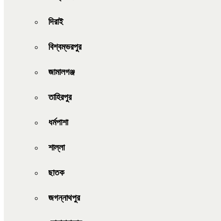
দিরাই
বিশ্বম্ভরপুর
জামালগঞ্জ
তাহিরপুর
ধর্মপাশা
শাল্লা
ছাতক
জগন্নাথপুর