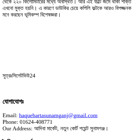
থেকে ২২০ কিলোমিটারের মধ্যে অবস্থিত। আর এই ফল্টে জমে থাকা শক্তি
এখনো মুক্ত হয়নি। এ কারণে ডাউকির চেয়ে কপিলি ফল্টকে আরও বিপজ্জনক
মনে করছেন ভূমিকম্প বিশেষজ্ঞরা।
‎সুত্রঃসিলেটভিউ24
যোগাযোগঃ
Email:
haquebartasunamganj@gmail.com
Phone: 01624-408771
Our Address: আদিবা মার্কেট, নতুন কোর্ট পয়েন্ট সুনামগঞ্জ।