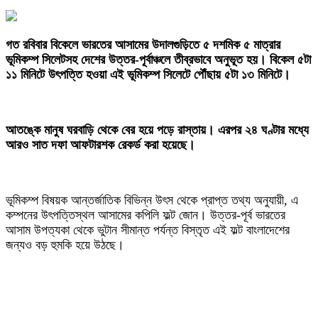
গত রবিবার বিকেলে ভারতের আসামের উদালগুড়িতে ৫ দশমিক ৫ মাত্রার
ভূমিকম্প সিলেটসহ দেশের উত্তর-পূর্বাঞ্চলে তীব্রভাবে অনুভূত হয়। বিকেল ৫টা
১১ মিনিটে উৎপত্তি হওয়া এই ভূমিকম্প সিলেটে পৌঁছায় ৫টা ১৩ মিনিটে।
‎আতঙ্কে মানুষ ঘরবাড়ি থেকে বের হয়ে পড়ে রাস্তায়। এরপর ২৪ ঘণ্টার মধ্যে
আরও সাত দফা আফটারশক রেকর্ড করা হয়েছে।
‎ভূমিকম্প বিষয়ক আন্তর্জাতিক বিভিন্ন উৎস থেকে প্রাপ্ত তথ্য অনুযায়ী, এ
কম্পনের উৎপত্তিস্থল আসামের কপিলি ফল্ট জোন। উত্তর-পূর্ব ভারতের
আসাম উপত্যকা থেকে ভুটান সীমান্ত পর্যন্ত বিস্তৃত এই ফল্ট বাংলাদেশের
জন্যও বড় হুমকি হয়ে উঠছে।