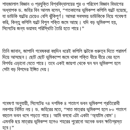
‎শাহজালাল বিজ্ঞান ও প্রযুক্তি বিশ্ববিদ্যালয়ের পুর ও পরিবেশ বিজ্ঞান বিভাগের
অধ্যাপক ড. জহির বিন আলম বলেন, “গতকালের ভূমিকম্প কপিলি ফল্টে হয়েছে,
যা ডাউকি ফল্টের চেয়েও বেশি ঝুঁকিপূর্ণ। আমরা সবসময় ডাউকিকে নিয়ে গবেষণা
করি, কিন্তু কপিলি ফল্টে বিপুল শক্তি জমে আছে। যদি বড় ভূমিকম্প হয়,
সিলেটের জন্য ভয়াবহ পরিস্থিতি তৈরি হতে পারে।”
‎তিনি জানান, জাপানি গবেষকরা বহুদিন ধরেই কপিলি ফল্টকে গুরুত্ব দিতে পরামর্শ
দিয়ে আসছেন। ছোট ছোট ভূমিকম্পে জমে থাকা শক্তি ধীরে ধীরে বের হলে
বিপর্যয় এড়ানো যেতে পারে। তবে একই জায়গা থেকে ঘন ঘন ভূমিকম্প হলে
সেটা বড় বিপদের ইঙ্গিত দেয়।
‎গবেষণা অনুযায়ী, সিলেটের ৭৪ দশমিক ৪ শতাংশ ভবন ভূমিকম্প প্রতিরোধী
নকশায় নির্মিত নয়। ড. জহিরের মতে, “সাত মাত্রার ভূমিকম্প হলে ৮০ শতাংশ
বহুতল ভবন ধসে পড়তে পারে। আমি বলবো এটা একটা ‘অ্যাটম বোম’।
এমনকি ছয় মাত্রার ভূমিকম্প হলেও শহরের পুরোনো অনেক ভবন ক্ষতিগ্রস্ত
হবে।”