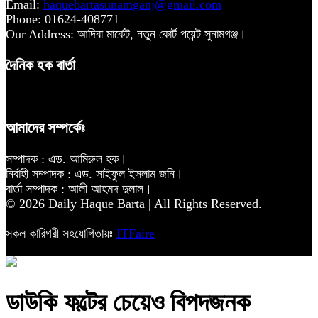
Email:
haquebartasunamganj@gmail.com
Phone: 01624-408771
Our Address: আদিবা মার্কেট, নতুন কোর্ট পয়েন্ট সুনামগঞ্জ।
দৈনিক হক বার্তা
আমাদের সম্পর্কেঃ
সম্পাদক : এড. আমিরুল হক।
নির্বাহী সম্পাদক : এড. সাইফুল ইসলাম জনি।
বার্তা সম্পাদক : আলী আহমদ দুলাল।
© 2026 Daily Haque Barta | All Rights Reserved.
সকল কারিগরী সহযোগিতায়ঃ
ITFaire
ডাউকি ফল্টের চেয়েও বিপদজনক