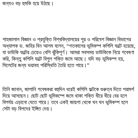
জন্যও বড় হুমকি হয়ে উঠছে।
‎শাহজালাল বিজ্ঞান ও প্রযুক্তি বিশ্ববিদ্যালয়ের পুর ও পরিবেশ বিজ্ঞান বিভাগের
অধ্যাপক ড. জহির বিন আলম বলেন, “গতকালের ভূমিকম্প কপিলি ফল্টে হয়েছে,
যা ডাউকি ফল্টের চেয়েও বেশি ঝুঁকিপূর্ণ। আমরা সবসময় ডাউকিকে নিয়ে গবেষণা
করি, কিন্তু কপিলি ফল্টে বিপুল শক্তি জমে আছে। যদি বড় ভূমিকম্প হয়,
সিলেটের জন্য ভয়াবহ পরিস্থিতি তৈরি হতে পারে।”
‎তিনি জানান, জাপানি গবেষকরা বহুদিন ধরেই কপিলি ফল্টকে গুরুত্ব দিতে পরামর্শ
দিয়ে আসছেন। ছোট ছোট ভূমিকম্পে জমে থাকা শক্তি ধীরে ধীরে বের হলে
বিপর্যয় এড়ানো যেতে পারে। তবে একই জায়গা থেকে ঘন ঘন ভূমিকম্প হলে
সেটা বড় বিপদের ইঙ্গিত দেয়।