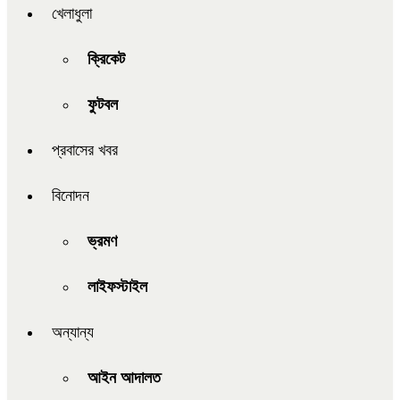
খেলাধুলা
ক্রিকেট
ফুটবল
প্রবাসের খবর
বিনোদন
ভ্রমণ
লাইফস্টাইল
অন্যান্য
আইন আদালত