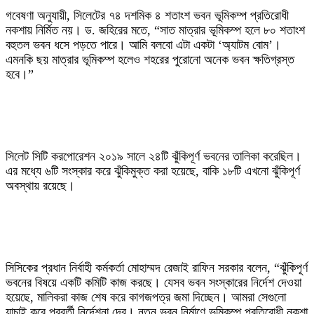
‎গবেষণা অনুযায়ী, সিলেটের ৭৪ দশমিক ৪ শতাংশ ভবন ভূমিকম্প প্রতিরোধী
নকশায় নির্মিত নয়। ড. জহিরের মতে, “সাত মাত্রার ভূমিকম্প হলে ৮০ শতাংশ
বহুতল ভবন ধসে পড়তে পারে। আমি বলবো এটা একটা ‘অ্যাটম বোম’।
এমনকি ছয় মাত্রার ভূমিকম্প হলেও শহরের পুরোনো অনেক ভবন ক্ষতিগ্রস্ত
হবে।”
‎সিলেট সিটি করপোরেশন ২০১৯ সালে ২৪টি ঝুঁকিপূর্ণ ভবনের তালিকা করেছিল।
এর মধ্যে ৬টি সংস্কার করে ঝুঁকিমুক্ত করা হয়েছে, বাকি ১৮টি এখনো ঝুঁকিপূর্ণ
অবস্থায় রয়েছে।
‎সিসিকের প্রধান নির্বাহী কর্মকর্তা মোহাম্মদ রেজাই রাফিন সরকার বলেন, “ঝুঁকিপূর্ণ
ভবনের বিষয়ে একটি কমিটি কাজ করছে। যেসব ভবন সংস্কারের নির্দেশ দেওয়া
হয়েছে, মালিকরা কাজ শেষ করে কাগজপত্র জমা দিচ্ছেন। আমরা সেগুলো
যাচাই করে পরবর্তী নির্দেশনা দেব। নতুন ভবন নির্মাণে ভূমিকম্প প্রতিরোধী নকশা