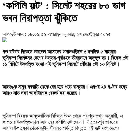
‘কপিলি ফল্ট’ : সিলেট শহরের ৮০ ভাগ
ভবন নিরাপত্তা ঝুঁকিতে
আপডেট সময়ঃ ০৮:০১:৩২ অপরাহ্ন, বুধবার, ১৭ সেপ্টেম্বর ২০২৫
গত রবিবার বিকেলে ভারতের আসামের উদালগুড়িতে ৫ দশমিক ৫ মাত্রার
ভূমিকম্প সিলেটসহ দেশের উত্তর-পূর্বাঞ্চলে তীব্রভাবে অনুভূত হয়। বিকেল ৫টা
১১ মিনিটে উৎপত্তি হওয়া এই ভূমিকম্প সিলেটে পৌঁছায় ৫টা ১৩ মিনিটে।
‎আতঙ্কে মানুষ ঘরবাড়ি থেকে বের হয়ে পড়ে রাস্তায়। এরপর ২৪ ঘণ্টার মধ্যে
আরও সাত দফা আফটারশক রেকর্ড করা হয়েছে।
‎ভূমিকম্প বিষয়ক আন্তর্জাতিক বিভিন্ন উৎস থেকে প্রাপ্ত তথ্য অনুযায়ী, এ
কম্পনের উৎপত্তিস্থল আসামের কপিলি ফল্ট জোন। উত্তর-পূর্ব ভারতের
আসাম উপত্যকা থেকে ভুটান সীমান্ত পর্যন্ত বিস্তৃত এই ফল্ট বাংলাদেশের