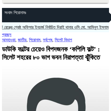
সংবাদ শিরোনামঃ
র শ্রেষ্ঠ অফিসার ইনচার্জ নির্বাচিত দিরাই থানার ওসি মো. আমিনুল ইসলাম
‎১১ দলীয়
প্রচ্ছদ
আবহাওয়া
,
জাতীয়
,
শিরোনাম
,
সর্বশেষ
,
সিলেট বিভাগ
ডাউকি ফল্টের চেয়েও বিপদজনক ‘কপিলি ফল্ট’ :
সিলেট শহরের ৮০ ভাগ ভবন নিরাপত্তা ঝুঁকিতে