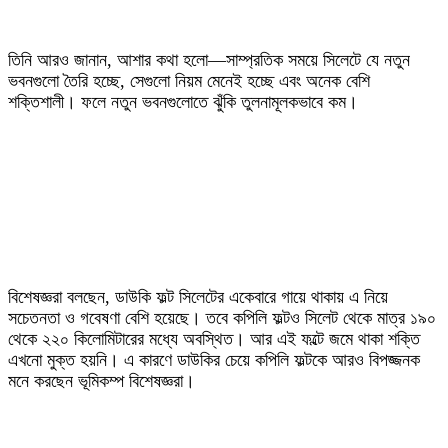
‎তিনি আরও জানান, আশার কথা হলো—সাম্প্রতিক সময়ে সিলেটে যে নতুন
ভবনগুলো তৈরি হচ্ছে, সেগুলো নিয়ম মেনেই হচ্ছে এবং অনেক বেশি
শক্তিশালী। ফলে নতুন ভবনগুলোতে ঝুঁকি তুলনামূলকভাবে কম।
‎বিশেষজ্ঞরা বলছেন, ডাউকি ফল্ট সিলেটের একেবারে গায়ে থাকায় এ নিয়ে
সচেতনতা ও গবেষণা বেশি হয়েছে। তবে কপিলি ফল্টও সিলেট থেকে মাত্র ১৯০
থেকে ২২০ কিলোমিটারের মধ্যে অবস্থিত। আর এই ফল্টে জমে থাকা শক্তি
এখনো মুক্ত হয়নি। এ কারণে ডাউকির চেয়ে কপিলি ফল্টকে আরও বিপজ্জনক
মনে করছেন ভূমিকম্প বিশেষজ্ঞরা।