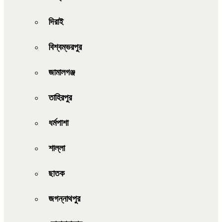
দিরাই
বিশ্বম্ভরপুর
জামালগঞ্জ
তাহিরপুর
ধর্মপাশা
শাল্লা
ছাতক
জগন্নাথপুর