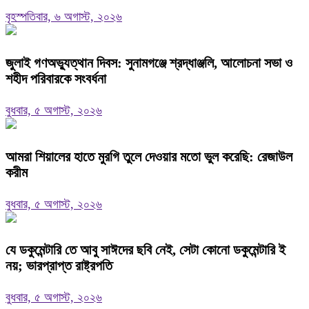
বৃহস্পতিবার, ৬ অগাস্ট, ২০২৬
জুলাই গণঅভ্যুত্থান দিবস: সুনামগঞ্জে শ্রদ্ধাঞ্জলি, আলোচনা সভা ও
শহীদ পরিবারকে সংবর্ধনা
বুধবার, ৫ অগাস্ট, ২০২৬
‎আমরা শিয়ালের হাতে মুরগি তুলে দেওয়ার মতো ভুল করেছি: রেজাউল
করীম
বুধবার, ৫ অগাস্ট, ২০২৬
যে ডকুমেন্টারি তে আবু সাঈদের ছবি নেই, সেটা কোনো ডকুমেন্টারি ই
নয়; ভারপ্রাপ্ত রাষ্ট্রপতি
বুধবার, ৫ অগাস্ট, ২০২৬