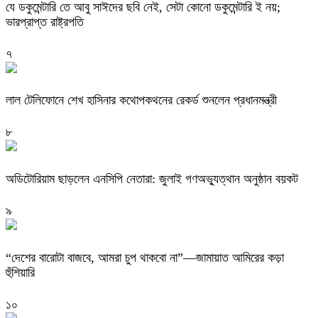
যে ডকুমেন্টারি তে আবু সাঈদের ছবি নেই, সেটা কোনো ডকুমেন্টারি ই নয়;
ভারপ্রাপ্ত রাষ্ট্রপতি
৭
লাল টেলিফোনে শেখ হাসিনার কথোপকথনের রেকর্ড শুনলেন প্রধানমন্ত্রী
৮
অডিটোরিয়াম ছাড়লেন এনসিপি নেতারা: জুলাই গণঅভ্যুত্থান অনুষ্ঠান বয়কট
৯
“দেশের বারোটা বাজবে, আমরা চুপ থাকবো না”—জামায়াত আমিরের কড়া
হুঁশিয়ারি
১০