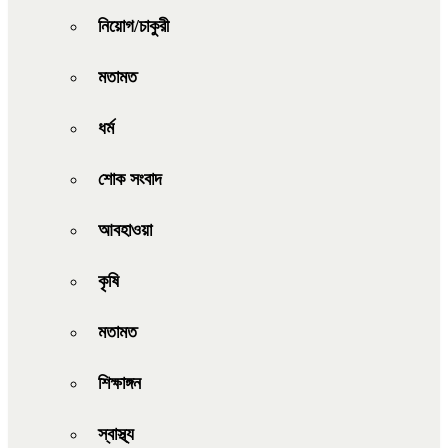
নিয়োগ/চাকুরী
মতামত
ধর্ম
শোক সংবাদ
আবহাওয়া
কৃষি
মতামত
শিক্ষাঙ্গন
স্বাস্থ্য