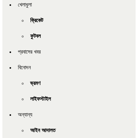
খেলাধুলা
ক্রিকেট
ফুটবল
প্রবাসের খবর
বিনোদন
ভ্রমণ
লাইফস্টাইল
অন্যান্য
আইন আদালত