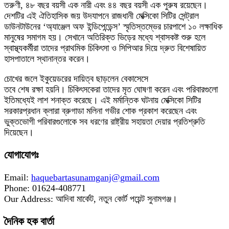
তরুণী, ৪৮ বছর বয়সী এক নারী এবং ৪৪ বছর বয়সী এক পুরুষ রয়েছেন।
দেশটির এই ঐতিহাসিক জয় উদযাপনে রাজধানী মেক্সিকো সিটির সেন্ট্রাল
ডাউনটাউনের ‘অ্যাঞ্জেল অফ ইন্ডিপেন্ডেন্স’ স্মৃতিস্তম্ভের চারপাশে ১০ লক্ষাধিক
মানুষের সমাগম হয়। সেখানে অতিরিক্ত ভিড়ের মধ্যে শ্বাসকষ্ট শুরু হলে
স্বাস্থ্যকর্মীরা তাদের প্রাথমিক চিকিৎসা ও সিপিআর দিয়ে দ্রুত বিশেষায়িত
হাসপাতালে স্থানান্তর করেন।
চোখের জলে ইকুয়েডরের দায়িত্ব ছাড়লেন বেকাসেসে
তবে শেষ রক্ষা হয়নি। চিকিৎসকেরা তাদের মৃত ঘোষণা করেন এবং পরিবারগুলো
ইতিমধ্যেই লাশ শনাক্ত করেছে। এই মর্মান্তিক ঘটনায় মেক্সিকো সিটির
সরকারপ্রধান ক্লারা ব্রুগাডা মলিনা গভীর শোক প্রকাশ করেছেন এবং
ভুক্তভোগী পরিবারগুলোকে সব ধরণের রাষ্ট্রীয় সহায়তা দেয়ার প্রতিশ্রুতি
দিয়েছেন।
যোগাযোগঃ
Email:
haquebartasunamganj@gmail.com
Phone: 01624-408771
Our Address: আদিবা মার্কেট, নতুন কোর্ট পয়েন্ট সুনামগঞ্জ।
দৈনিক হক বার্তা