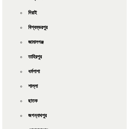
দিরাই
বিশ্বম্ভরপুর
জামালগঞ্জ
তাহিরপুর
ধর্মপাশা
শাল্লা
ছাতক
জগন্নাথপুর