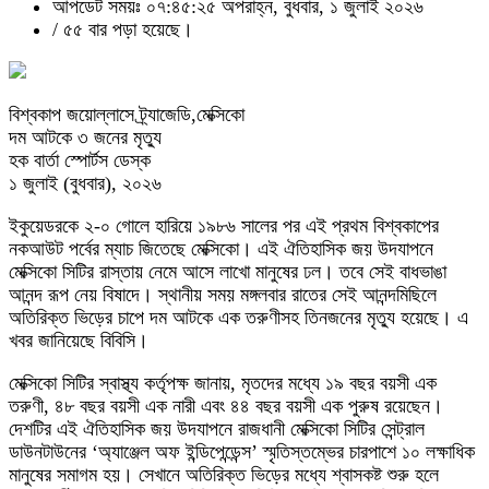
আপডেট সময়ঃ ০৭:৪৫:২৫ অপরাহ্ন, বুধবার, ১ জুলাই ২০২৬
/
৫৫ বার পড়া হয়েছে।
বিশ্বকাপ জয়োল্লাসে ট্র্যাজেডি,মেক্সিকো
দম আটকে ৩ জনের মৃত্যু
হক বার্তা স্পোর্টস ডেস্ক
১ জুলাই (বুধবার), ২০২৬
ইকুয়েডরকে ২-০ গোলে হারিয়ে ১৯৮৬ সালের পর এই প্রথম বিশ্বকাপের
নকআউট পর্বের ম্যাচ জিতেছে মেক্সিকো। এই ঐতিহাসিক জয় উদযাপনে
মেক্সিকো সিটির রাস্তায় নেমে আসে লাখো মানুষের ঢল। তবে সেই বাধভাঙা
আনন্দ রূপ নেয় বিষাদে। স্থানীয় সময় মঙ্গলবার রাতের সেই আনন্দমিছিলে
অতিরিক্ত ভিড়ের চাপে দম আটকে এক তরুণীসহ তিনজনের মৃত্যু হয়েছে। এ
খবর জানিয়েছে বিবিসি।
মেক্সিকো সিটির স্বাস্থ্য কর্তৃপক্ষ জানায়, মৃতদের মধ্যে ১৯ বছর বয়সী এক
তরুণী, ৪৮ বছর বয়সী এক নারী এবং ৪৪ বছর বয়সী এক পুরুষ রয়েছেন।
দেশটির এই ঐতিহাসিক জয় উদযাপনে রাজধানী মেক্সিকো সিটির সেন্ট্রাল
ডাউনটাউনের ‘অ্যাঞ্জেল অফ ইন্ডিপেন্ডেন্স’ স্মৃতিস্তম্ভের চারপাশে ১০ লক্ষাধিক
মানুষের সমাগম হয়। সেখানে অতিরিক্ত ভিড়ের মধ্যে শ্বাসকষ্ট শুরু হলে