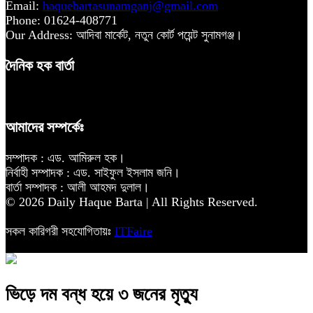
Email:
haquebartasunamganj@gmail.com
Phone: 01624-408771
Our Address: আদিবা মার্কেট, নতুন কোর্ট পয়েন্ট সুনামগঞ্জ।
দৈনিক হক বার্তা
আমাদের সম্পর্কেঃ
সম্পাদক : এড. আমিরুল হক।
নির্বাহী সম্পাদক : এড. সাইফুল ইসলাম জনি।
বার্তা সম্পাদক : আলী আহমদ দুলাল।
© 2026 Daily Haque Barta | All Rights Reserved.
সকল কারিগরী সহযোগিতায়ঃ
ITFaire
ভিড়ে দম বন্ধ হয়ে ৩ জনের মৃত্যু