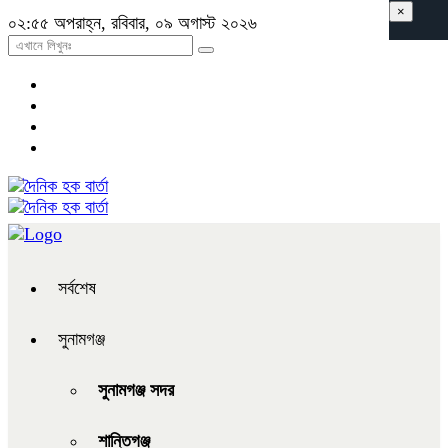
×
০২:৫৫ অপরাহ্ন, রবিবার, ০৯ অগাস্ট ২০২৬
সর্বশেষ
সুনামগঞ্জ
সুনামগঞ্জ সদর
শান্তিগঞ্জ