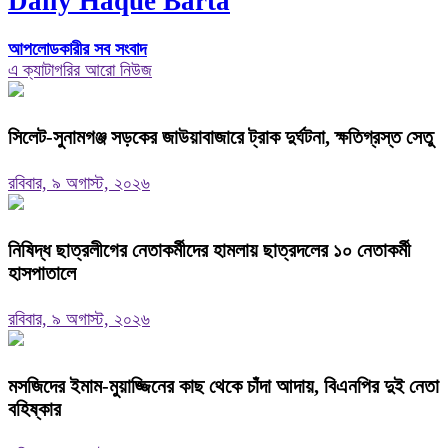
Daily Haque Barta
আপলোডকারীর সব সংবাদ
এ ক্যাটাগরির আরো নিউজ
‎সিলেট-সুনামগঞ্জ সড়কের জাউয়াবাজারে ট্রাক দুর্ঘটনা, ক্ষতিগ্রস্ত সেতু
রবিবার, ৯ অগাস্ট, ২০২৬
নিষিদ্ধ ছাত্রলীগের নেতাকর্মীদের হামলায় ছাত্রদলের ১০ নেতাকর্মী
হাসপাতালে
রবিবার, ৯ অগাস্ট, ২০২৬
মসজিদের ইমাম-মুয়াজ্জিনের কাছ থেকে চাঁদা আদায়, বিএনপির দুই নেতা
বহিষ্কার