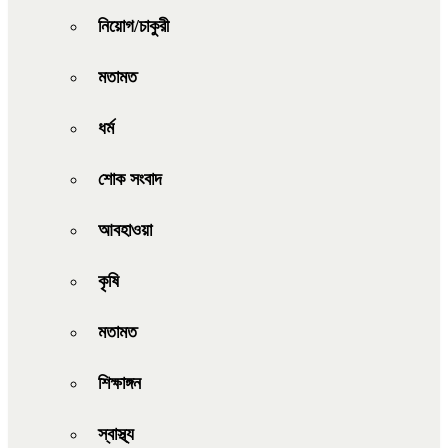
নিয়োগ/চাকুরী
মতামত
ধর্ম
শোক সংবাদ
আবহাওয়া
কৃষি
মতামত
শিক্ষাঙ্গন
স্বাস্থ্য