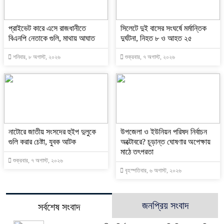
প্রাইভেট কারে এসে রাজধানীতে
সিলেটে দুই বাসের সংঘর্ষে মর্মান্তিক
বিএনপি নেতাকে গুলি, মাথায় আঘাত
দুর্ঘটনা, নিহত ৮ ও আহত ২৫
শনিবার, ৮ অগাস্ট, ২০২৬
শুক্রবার, ৭ অগাস্ট, ২০২৬
নাটোরে জাতীয় সংসদের হুইপ দুলুকে
উপজেলা ও ইউনিয়ন পরিষদ নির্বাচন
গুলি করার চেষ্টা, যুবক আটক
অক্টোবরে? চূড়ান্ত ঘোষণার অপেক্ষায়
মাঠে তৎপরতা
শুক্রবার, ৭ অগাস্ট, ২০২৬
বৃহস্পতিবার, ৬ অগাস্ট, ২০২৬
জনপ্রিয় সংবাদ
সর্বশেষ সংবাদ