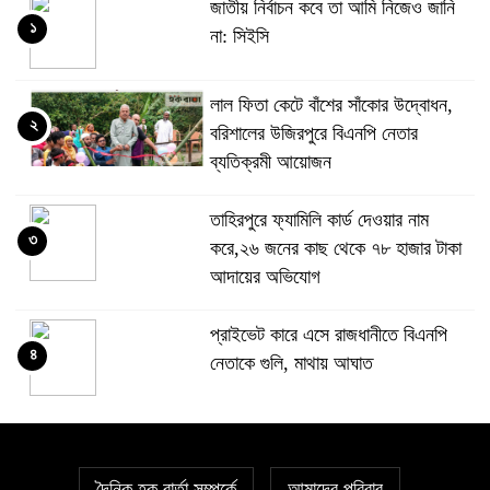
জাতীয় নির্বাচন কবে তা আমি নিজেও জানি
১
না: সিইসি
‎লাল ফিতা কেটে বাঁশের সাঁকোর উদ্বোধন,
২
বরিশালের উজিরপুরে বিএনপি নেতার
ব্যতিক্রমী আয়োজন
তাহিরপুরে ফ্যামিলি কার্ড দেওয়ার নাম
৩
করে,২৬ জনের কাছ থেকে ৭৮ হাজার টাকা
আদায়ের অভিযোগ
প্রাইভেট কারে এসে রাজধানীতে বিএনপি
৪
নেতাকে গুলি, মাথায় আঘাত
সিলেটে দুই বাসের সংঘর্ষে মর্মান্তিক দুর্ঘটনা,
৫
নিহত ৮ ও আহত ২৫
দৈনিক হক বার্তা সম্পর্কে
আমাদের পরিবার