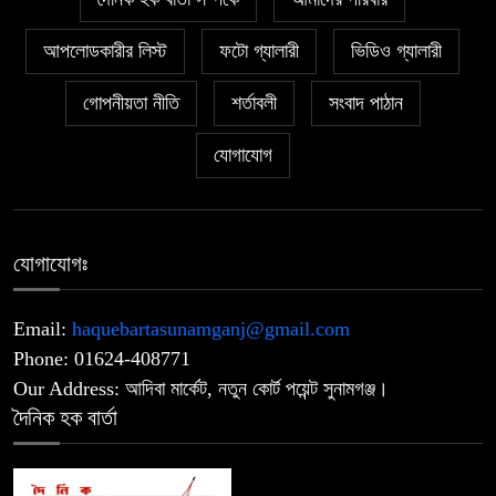
নাটোরে জাতীয় সংসদের হুইপ দুলুকে গুলি
আপলোডকারীর লিস্ট
ফটো গ্যালারী
ভিডিও গ্যালারী
৬
করার চেষ্টা, যুবক আটক
গোপনীয়তা নীতি
শর্তাবলী
সংবাদ পাঠান
উপজেলা ও ইউনিয়ন পরিষদ নির্বাচন
যোগাযোগ
৭
অক্টোবরে? চূড়ান্ত ঘোষণার অপেক্ষায় মাঠে
তৎপরতা
জুলাই হত্যা মামলার আসামি ছিনিয়ে নেওয়ার
যোগাযোগঃ
৮
অভিযোগে আলোচনায়- স্বেচ্ছাসেবক দল
নেতা
Email:
haquebartasunamganj@gmail.com
Phone: 01624-408771
‎সিলেট রেঞ্জের শ্রেষ্ঠ অফিসার ইনচার্জ
Our Address: আদিবা মার্কেট, নতুন কোর্ট পয়েন্ট সুনামগঞ্জ।
৯
নির্বাচিত দিরাই থানার ওসি মো. আমিনুল
দৈনিক হক বার্তা
ইসলাম
‎১১ দলীয় ঐক্যের ঘেরাও কর্মসূচি ঘিরে