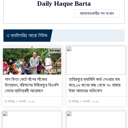
Daily Haque Barta
আপলোডকারীর সব সংবাদ
এ ক্যাটাগরির আরো নিউজ
‎লাল ফিতা কেটে বাঁশের সাঁকোর
তাহিরপুরে ফ্যামিলি কার্ড দেওয়ার নাম
উদ্বোধন, বরিশালের উজিরপুরে বিএনপি
করে,২৬ জনের কাছ থেকে ৭৮ হাজার
নেতার ব্যতিক্রমী আয়োজন
টাকা আদায়ের অভিযোগ
শনিবার, ৮ অগাস্ট, ২০২৬
শনিবার, ৮ অগাস্ট, ২০২৬