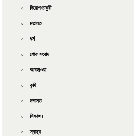
নিয়োগ/চাকুরী
মতামত
ধর্ম
শোক সংবাদ
আবহাওয়া
কৃষি
মতামত
শিক্ষাঙ্গন
স্বাস্থ্য