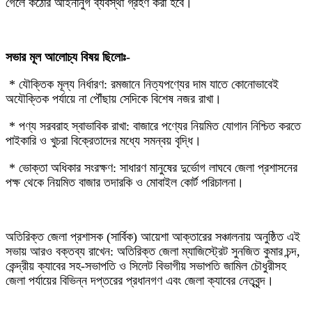
গেলে কঠোর আইনানুগ ব্যবস্থা গ্রহণ করা হবে।
‎সভার মূল আলোচ্য বিষয় ছিলোঃ-
‎ * যৌক্তিক মূল্য নির্ধারণ: রমজানে নিত্যপণ্যের দাম যাতে কোনোভাবেই
অযৌক্তিক পর্যায়ে না পৌঁছায় সেদিকে বিশেষ নজর রাখা।
‎ * পণ্য সরবরাহ স্বাভাবিক রাখা: বাজারে পণ্যের নিয়মিত যোগান নিশ্চিত করতে
পাইকারি ও খুচরা বিক্রেতাদের মধ্যে সমন্বয় বৃদ্ধি।
‎ * ভোক্তা অধিকার সংরক্ষণ: সাধারণ মানুষের দুর্ভোগ লাঘবে জেলা প্রশাসনের
পক্ষ থেকে নিয়মিত বাজার তদারকি ও মোবাইল কোর্ট পরিচালনা।
‎অতিরিক্ত জেলা প্রশাসক (সার্বিক) আয়েশা আক্তারের সঞ্চালনায় অনুষ্ঠিত এই
সভায় আরও বক্তব্য রাখেন: অতিরিক্ত জেলা ম্যাজিস্ট্রেট সুনজিত কুমার চন্দ,
কেন্দ্রীয় ক্যাবের সহ-সভাপতি ও সিলেট বিভাগীয় সভাপতি জামিল চৌধুরীসহ
জেলা পর্যায়ের বিভিন্ন দপ্তরের প্রধানগণ এবং জেলা ক্যাবের নেতৃবৃন্দ।