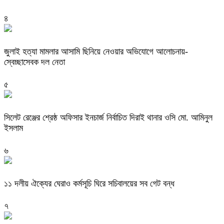
৪
জুলাই হত্যা মামলার আসামি ছিনিয়ে নেওয়ার অভিযোগে আলোচনায়-
স্বেচ্ছাসেবক দল নেতা
৫
‎সিলেট রেঞ্জের শ্রেষ্ঠ অফিসার ইনচার্জ নির্বাচিত দিরাই থানার ওসি মো. আমিনুল
ইসলাম
৬
‎১১ দলীয় ঐক্যের ঘেরাও কর্মসূচি ঘিরে সচিবালয়ের সব গেট বন্ধ
৭