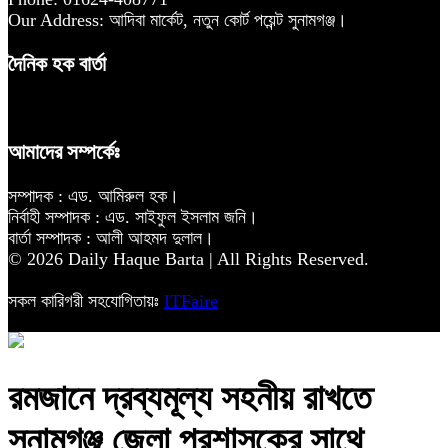
Our Address: আদিবা মার্কেট, নতুন কোর্ট পয়েন্ট সুনামগঞ্জ।
দৈনিক হক বার্তা
আমাদের সম্পর্কেঃ
সম্পাদক : এড. আমিরুল হক।
নির্বাহী সম্পাদক : এড. সাইফুল ইসলাম জনি।
বার্তা সম্পাদক : আলী আহমদ দুলাল।
© 2026 Daily Haque Barta | All Rights Reserved.
সকল কারিগরী সহযোগিতায়ঃ
ITFaire
‎রমজানে দ্রব্যমূল্য সহনীয় রাখতে
সুনামগঞ্জ জেলা প্রশাসকের সাথে