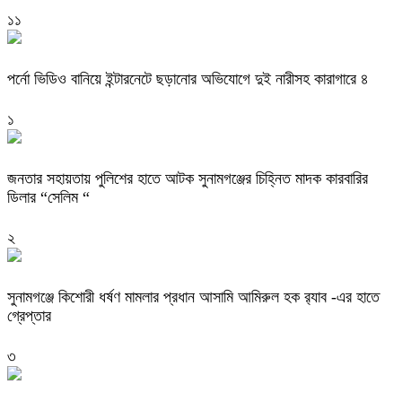
১১
পর্নো ভিডিও বানিয়ে ইন্টারনেটে ছড়ানোর অভিযোগে দুই নারীসহ কারাগারে ৪
১
জনতার সহায়তায় পুলিশের হাতে আটক সুনামগঞ্জের চিহ্নিত মাদক কারবারির
ডিলার “সেলিম “
২
‎সুনামগঞ্জে কিশোরী ধর্ষণ মামলার প্রধান আসামি আমিরুল হক র‌্যাব -এর হাতে
গ্রেপ্তার
৩