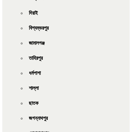
দিরাই
বিশ্বম্ভরপুর
জামালগঞ্জ
তাহিরপুর
ধর্মপাশা
শাল্লা
ছাতক
জগন্নাথপুর