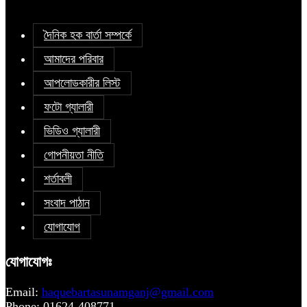
দৈনিক হক বার্তা সম্পর্কে
আমাদের পরিবার
আপলোডকারীর লিস্ট
ফটো গ্যালারী
ভিডিও গ্যালারী
গোপনীয়তা নীতি
শর্তাবলী
সংবাদ পাঠান
যোগাযোগ
যোগাযোগঃ
Email:
haquebartasunamganj@gmail.com
Phone: 01624-408771