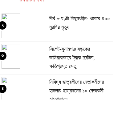
দীর্ঘ ৮ ঘণ্টা বিদ্যুৎহীন: খামারে ৪০০
২
মুরগির মৃত্যু
‎সিলেট-সুনামগঞ্জ সড়কের
৩
জাউয়াবাজারে ট্রাক দুর্ঘটনা,
ক্ষতিগ্রস্ত সেতু
নিষিদ্ধ ছাত্রলীগের নেতাকর্মীদের
৪
হামলায় ছাত্রদলের ১০ নেতাকর্মী
হাসপাতালে
মসজিদের ইমাম-মুয়াজ্জিনের কাছ
৫
থেকে চাঁদা আদায়, বিএনপির দুই
নেতা বহিষ্কার