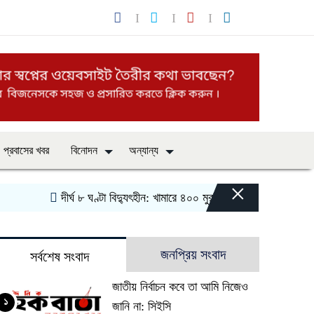
প্রবাসের খবর
বিনোদন
অন্যান্য
×
দীর্ঘ ৮ ঘণ্টা বিদ্যুৎহীন: খামারে ৪০০ মুরগির মৃত্যু
‎সিলেট-সুনামগঞ্
জনপ্রিয় সংবাদ
সর্বশেষ সংবাদ
জাতীয় নির্বাচন কবে তা আমি নিজেও
১
জানি না: সিইসি