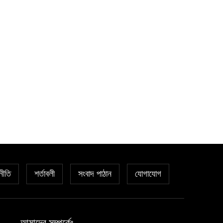
১০
গুলি করার চেষ্টা, যুবক আটক
উপজেলা ও ইউনিয়ন পরিষদ নির্বাচন
১১
অক্টোবরে? চূড়ান্ত ঘোষণার অপেক্ষায়
মাঠে তৎপরতা
নীতি
শর্তাবলী
সংবাদ পাঠান
যোগাযোগ
আমাদের সম্পর্কেঃ