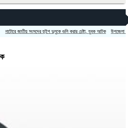
ে জাতীয় সংসদের হুইপ দুলুকে গুলি করার চেষ্টা, যুবক আটক
উপজেলা ও ইউনিয়ন প
াক