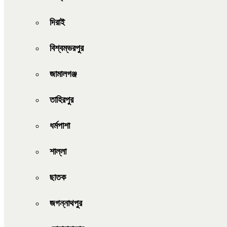
দিরাই
বিশ্বম্ভরপুর
জামালগঞ্জ
তাহিরপুর
ধর্মপাশা
শাল্লা
ছাতক
জগন্নাথপুর