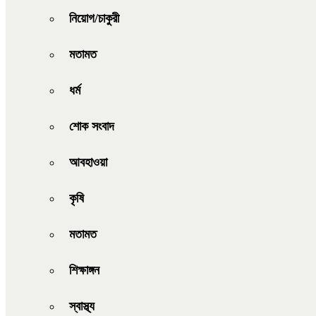
নিয়োগ/চাকুরী
মতামত
ধর্ম
শোক সংবাদ
আবহাওয়া
কৃষি
মতামত
শিক্ষাঙ্গন
স্বাস্থ্য