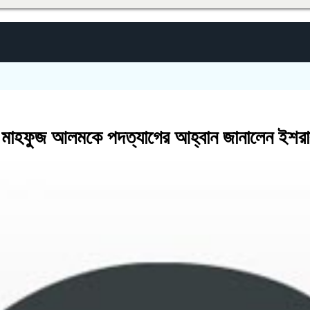
নাটোর
দ ও মাহফুজ আলমকে পদত্যাগের আহ্বান জানালেন ইশর