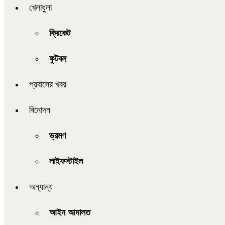
খেলাধুলা
ক্রিকেট
ফুটবল
প্রবাসের খবর
বিনোদন
ভ্রমণ
লাইফস্টাইল
অন্যান্য
আইন আদালত