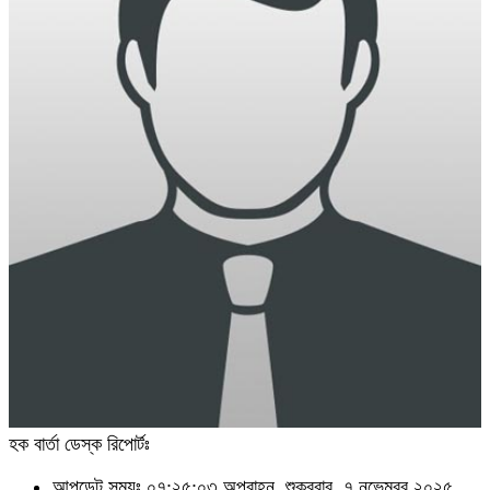
হক বার্তা ডেস্ক রিপোর্টঃ
আপডেট সময়ঃ ০৭:২৫:০৩ অপরাহ্ন, শুক্রবার, ৭ নভেম্বর ২০২৫