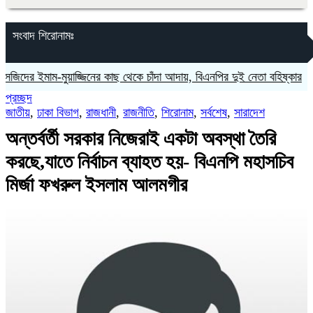
সংবাদ শিরোনামঃ
র ইমাম-মুয়াজ্জিনের কাছ থেকে চাঁদা আদায়, বিএনপির দুই নেতা বহিষ্কার
‎লাল 
প্রচ্ছদ
জাতীয়
,
ঢাকা বিভাগ
,
রাজধানী
,
রাজনীতি
,
শিরোনাম
,
সর্বশেষ
,
সারাদেশ
অন্তর্বর্তী সরকার নিজেরাই একটা অবস্থা তৈরি
করছে,যাতে নির্বাচন ব্যাহত হয়- বিএনপি মহাসচিব
মির্জা ফখরুল ইসলাম আলমগীর