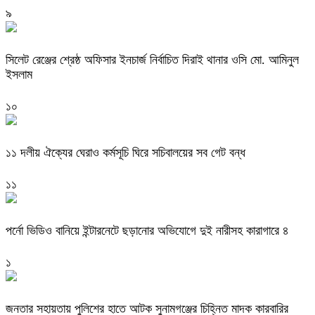
৯
‎সিলেট রেঞ্জের শ্রেষ্ঠ অফিসার ইনচার্জ নির্বাচিত দিরাই থানার ওসি মো. আমিনুল
ইসলাম
১০
‎১১ দলীয় ঐক্যের ঘেরাও কর্মসূচি ঘিরে সচিবালয়ের সব গেট বন্ধ
১১
পর্নো ভিডিও বানিয়ে ইন্টারনেটে ছড়ানোর অভিযোগে দুই নারীসহ কারাগারে ৪
১
জনতার সহায়তায় পুলিশের হাতে আটক সুনামগঞ্জের চিহ্নিত মাদক কারবারির