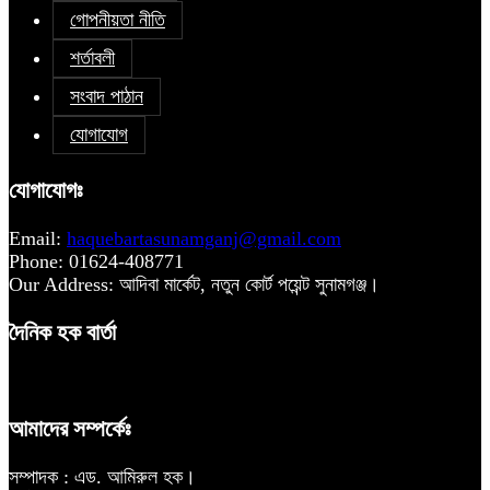
গোপনীয়তা নীতি
শর্তাবলী
সংবাদ পাঠান
যোগাযোগ
যোগাযোগঃ
Email:
haquebartasunamganj@gmail.com
Phone: 01624-408771
Our Address: আদিবা মার্কেট, নতুন কোর্ট পয়েন্ট সুনামগঞ্জ।
দৈনিক হক বার্তা
আমাদের সম্পর্কেঃ
সম্পাদক : এড. আমিরুল হক।