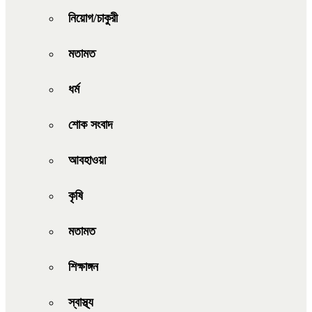
নিয়োগ/চাকুরী
মতামত
ধর্ম
শোক সংবাদ
আবহাওয়া
কৃষি
মতামত
শিক্ষাঙ্গন
স্বাস্থ্য