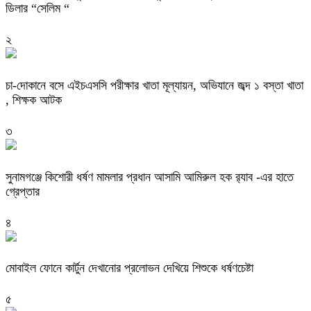
ডিলার “সেলিম “
২
চা-দোকানে বসে এইচএসসি পরীক্ষার খাতা মূল্যায়ন, অভিযানে জব্দ ১ বস্তা খাতা
, শিক্ষক আটক
৩
‎সুনামগঞ্জে কিশোরী ধর্ষণ মামলার প্রধান আসামি আমিরুল হক র‌্যাব -এর হাতে
গ্রেপ্তার
৪
মোবাইল ফোনে কার্টুন দেখানোর প্রলোভন দেখিয়ে শিশুকে ধর্ষণচেষ্টা
৫