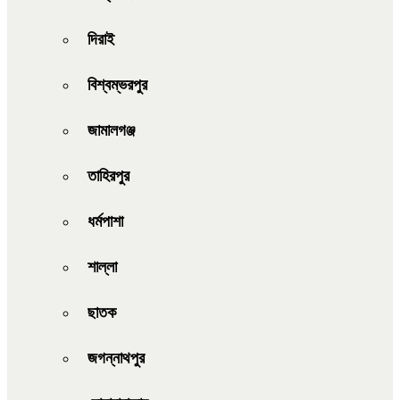
দিরাই
বিশ্বম্ভরপুর
জামালগঞ্জ
তাহিরপুর
ধর্মপাশা
শাল্লা
ছাতক
জগন্নাথপুর