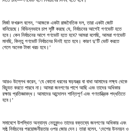
দিতে চাই—গণভোট হলে নির্বাচনের দিনই হতে হবে।’
‎মির্জা ফখরুল বলেন, ‘আজকে একটা রাজনৈতিক দল, তারা একটা জোট
বানিয়েছে। বিভিন্নভাবে চাপ সৃষ্টি করছে যে, নির্বাচনের আগেই গণভোট হতে
হবে। কেন নির্বাচনের আগে গণভোট হতে হবে? আমরা বলেছি, আমরা গণভোট
মানছি, কিন্তু গণভোট নির্বাচনের দিনই হতে হবে। কারণ দু’টি ভোট করতে
গেলে অনেক টাকা খরচ হবে।’
‎আরও উল্লেখ করেন, ‘যে কোনো ধরনের ষড়যন্ত্র বা বাধা আমাদের লক্ষ্য থেকে
বিচ্যুত করতে পারবে না। আমরা জনগণের পাশে আছি এবং তাদের অধিকার
রক্ষায় প্রতিজ্ঞাবদ্ধ। আমাদের আন্দোলন শান্তিপূর্ণ এবং গণতান্ত্রিক পদ্ধতিতে
হবে।’
‎সমাবেশে উপস্থিত অন্যান্য নেতৃবৃন্দও তাদের বক্তব্যে জনগণের অধিকার এবং
সুষ্ঠু নির্বাচনের প্রয়োজনীয়তার ওপর জোর দেন। তারা বলেন, ‘দেশের উন্নয়ন ও