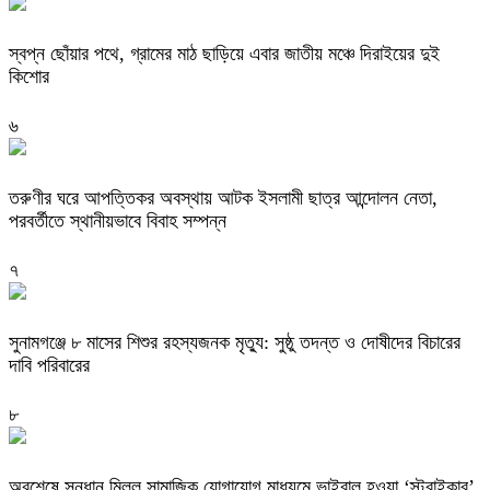
স্বপ্ন ছোঁয়ার পথে, গ্রামের মাঠ ছাড়িয়ে এবার জাতীয় মঞ্চে দিরাইয়ের দুই
কিশোর
৬
তরুণীর ঘরে আপত্তিকর অবস্থায় আটক ইসলামী ছাত্র আন্দোলন নেতা,
পরবর্তীতে স্থানীয়ভাবে বিবাহ সম্পন্ন
৭
সুনামগঞ্জে ৮ মাসের শিশুর রহস্যজনক মৃত্যু: সুষ্ঠু তদন্ত ও দোষীদের বিচারের
দাবি পরিবারের
৮
অবশেষে সন্ধান মিলল সামাজিক যোগাযোগ মাধ্যমে ভাইরাল হওয়া ‘স্ট্রাইকার’