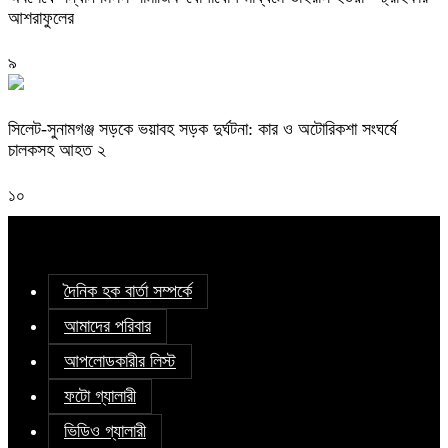
আশরাফুলের
৯
সিলেট-সুনামগঞ্জ সড়কে ভয়াবহ সড়ক দুর্ঘটনা: কার ও অটোরিকশা সংঘর্ষে
চালকসহ আহত ২
১০
দৈনিক হক বার্তা সম্পর্কে
আমাদের পরিবার
আপলোডকারীর লিস্ট
ফটো গ্যালারী
ভিডিও গ্যালারী