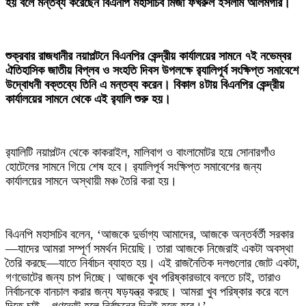
হয় বলে মন্তব্য করেছেন বিএনপি মহাসচিব মির্জা ফখরুল ইসলাম আলমগীর।
‎শুক্রবার রাজধানীর নয়াপল্টনে বিএনপির কেন্দ্রীয় কার্যালয়ের সামনে ৭ই নভেম্বর
ঐতিহাসিক জাতীয় বিপ্লব ও সংহতি দিবস উপলক্ষে র‍্যালিপূর্ব সংক্ষিপ্ত সমাবেশে
উদ্বোধনী বক্তব্যে তিনি এ মন্তব্য করেন। বিকাল ৪টায় বিএনপির কেন্দ্রীয়
কার্যালয়ের সামনে থেকে এই র‍্যালি শুরু হয়।
‎র‍্যালিটি নয়াপল্টন থেকে কাকরাইল, মালিবাগ ও বাংলামোটর হয়ে সোনারগাঁও
হোটেলের সামনে গিয়ে শেষ হবে। র‍্যালিপূর্ব সংক্ষিপ্ত সমাবেশের জন্য
কার্যালয়ের সামনে অস্থায়ী মঞ্চ তৈরি করা হয়।
‎বিএনপি মহাসচিব বলেন, ‘আজকে দুর্ভাগ্য আমাদের, আজকে অন্তর্বর্তী সরকার
—যাদের আমরা সম্পূর্ণ সমর্থন দিয়েছি। তারা আজকে নিজেরাই একটা অবস্থা
তৈরি করছে—যাতে নির্বাচন ব্যাহত হয়। এই রাজনৈতিক দলগুলোর জোট একটা,
গণভোটের জন্য চাপ দিচ্ছে। আজকে খুব পরিষ্কারভাবে বলতে চাই, তারাও
নির্বাচনকে বানচাল করার জন্য ষড়যন্ত্র করছে। আমরা খুব পরিষ্কার করে বলে