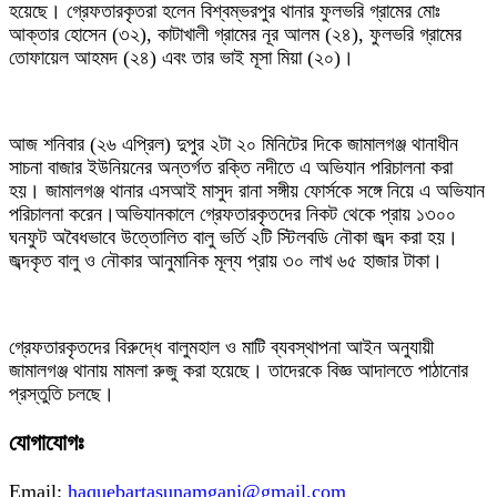
হয়েছে। গ্রেফতারকৃতরা হলেন বিশ্বম্ভরপুর থানার ফুলভরি গ্রামের মোঃ
আক্তার হোসেন (৩২), কাটাখালী গ্রামের নূর আলম (২৪), ফুলভরি গ্রামের
তোফায়েল আহমদ (২৪) এবং তার ভাই মূসা মিয়া (২০)।
আজ শনিবার (২৬ এপ্রিল) দুপুর ২টা ২০ মিনিটের দিকে জামালগঞ্জ থানাধীন
সাচনা বাজার ইউনিয়নের অন্তর্গত রক্তি নদীতে এ অভিযান পরিচালনা করা
হয়। জামালগঞ্জ থানার এসআই মাসুদ রানা সঙ্গীয় ফোর্সকে সঙ্গে নিয়ে এ অভিযান
পরিচালনা করেন।অভিযানকালে গ্রেফতারকৃতদের নিকট থেকে প্রায় ১৩০০
ঘনফুট অবৈধভাবে উত্তোলিত বালু ভর্তি ২টি স্টিলবডি নৌকা জব্দ করা হয়।
জব্দকৃত বালু ও নৌকার আনুমানিক মূল্য প্রায় ৩০ লাখ ৬৫ হাজার টাকা।
গ্রেফতারকৃতদের বিরুদ্ধে বালুমহাল ও মাটি ব্যবস্থাপনা আইন অনুযায়ী
জামালগঞ্জ থানায় মামলা রুজু করা হয়েছে। তাদেরকে বিজ্ঞ আদালতে পাঠানোর
প্রস্তুতি চলছে।
যোগাযোগঃ
Email:
haquebartasunamganj@gmail.com