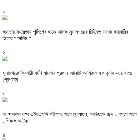
১
জনতার সহায়তায় পুলিশের হাতে আটক সুনামগঞ্জের চিহ্নিত মাদক কারবারির
ডিলার “সেলিম “
২
‎সুনামগঞ্জে কিশোরী ধর্ষণ মামলার প্রধান আসামি আমিরুল হক র‌্যাব -এর হাতে
গ্রেপ্তার
৩
চা-দোকানে বসে এইচএসসি পরীক্ষার খাতা মূল্যায়ন, অভিযানে জব্দ ১ বস্তা খাতা
, শিক্ষক আটক
৪