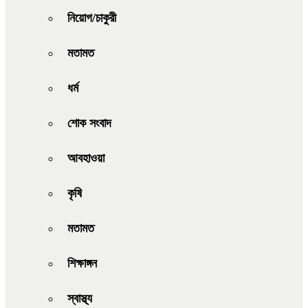
নিয়োগ/চাকুরী
মতামত
ধর্ম
শোক সংবাদ
আবহাওয়া
কৃষি
মতামত
শিক্ষাঙ্গন
স্বাস্থ্য