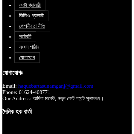
ফটো গ্যালারী
ভিডিও গ্যালারী
গোপনীয়তা নীতি
শর্তাবলী
সংবাদ পাঠান
যোগাযোগ
যোগাযোগঃ
Email:
haquebartasunamganj@gmail.com
Phone: 01624-408771
Our Address: আদিবা মার্কেট, নতুন কোর্ট পয়েন্ট সুনামগঞ্জ।
দৈনিক হক বার্তা