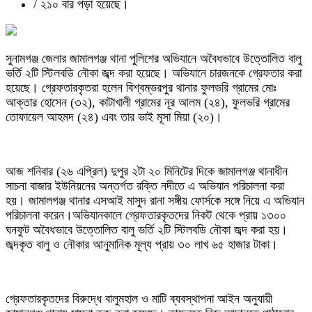
/
২১০ বার পড়া হয়েছে।
সুনামগঞ্জ জেলার জামালগঞ্জ থানা পুলিশের অভিযানে অবৈধভাবে উত্তোলিত বালু
ভর্তি ২টি স্টিলবডি নৌকা জব্দ করা হয়েছে। অভিযানে চারজনকে গ্রেফতার করা
হয়েছে। গ্রেফতারকৃতরা হলেন বিশ্বম্ভরপুর থানার ফুলভরি গ্রামের মোঃ
আক্তার হোসেন (৩২), কাটাখালী গ্রামের নূর আলম (২৪), ফুলভরি গ্রামের
তোফায়েল আহমদ (২৪) এবং তার ভাই মূসা মিয়া (২০)।
আজ শনিবার (২৬ এপ্রিল) দুপুর ২টা ২০ মিনিটের দিকে জামালগঞ্জ থানাধীন
সাচনা বাজার ইউনিয়নের অন্তর্গত রক্তি নদীতে এ অভিযান পরিচালনা করা
হয়। জামালগঞ্জ থানার এসআই মাসুদ রানা সঙ্গীয় ফোর্সকে সঙ্গে নিয়ে এ অভিযান
পরিচালনা করেন।অভিযানকালে গ্রেফতারকৃতদের নিকট থেকে প্রায় ১৩০০
ঘনফুট অবৈধভাবে উত্তোলিত বালু ভর্তি ২টি স্টিলবডি নৌকা জব্দ করা হয়।
জব্দকৃত বালু ও নৌকার আনুমানিক মূল্য প্রায় ৩০ লাখ ৬৫ হাজার টাকা।
গ্রেফতারকৃতদের বিরুদ্ধে বালুমহাল ও মাটি ব্যবস্থাপনা আইন অনুযায়ী