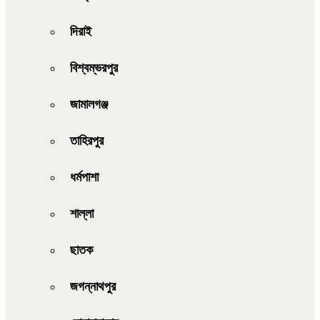
দিরাই
বিশ্বম্ভরপুর
জামালগঞ্জ
তাহিরপুর
ধর্মপাশা
শাল্লা
ছাতক
জগন্নাথপুর