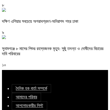
৮
দক্ষিণ এশিয়ার সবচেয়ে অপরাধপ্রবণ-অনিরাপদ শহর ঢাকা
৯
সুনামগঞ্জে ৮ মাসের শিশুর রহস্যজনক মৃত্যু: সুষ্ঠু তদন্ত ও দোষীদের বিচারের
দাবি পরিবারের
১০
দৈনিক হক বার্তা সম্পর্কে
আমাদের পরিবার
আপলোডকারীর লিস্ট