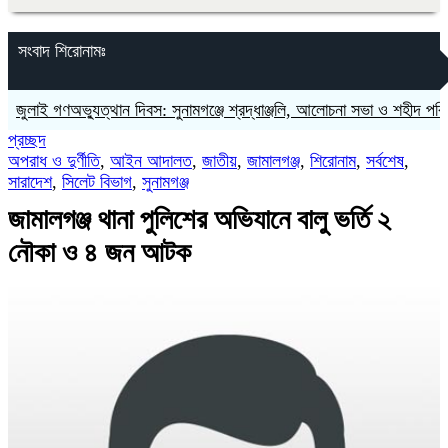
সংবাদ শিরোনামঃ
ই গণঅভ্যুত্থান দিবস: সুনামগঞ্জে শ্রদ্ধাঞ্জলি, আলোচনা সভা ও শহীদ পরিবারকে সং
প্রচ্ছদ
অপরাধ ও দুর্ণীতি
,
আইন আদালত
,
জাতীয়
,
জামালগঞ্জ
,
শিরোনাম
,
সর্বশেষ
,
সারাদেশ
,
সিলেট বিভাগ
,
সুনামগঞ্জ
জামালগঞ্জ থানা পুলিশের অভিযানে বালু ভর্তি ২
নৌকা ও ৪ জন আটক