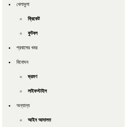
খেলাধুলা
ক্রিকেট
ফুটবল
প্রবাসের খবর
বিনোদন
ভ্রমণ
লাইফস্টাইল
অন্যান্য
আইন আদালত