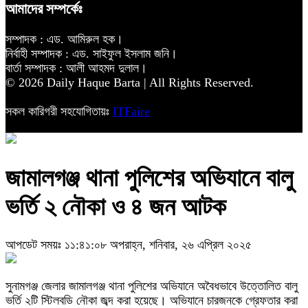
আমাদের সম্পর্কেঃ
সম্পাদক : এড. আমিরুল হক।
নির্বাহী সম্পাদক : এড. সাইফুল ইসলাম জনি।
বার্তা সম্পাদক : আলী আহমদ দুলাল।
© 2026 Daily Haque Barta | All Rights Reserved.
সকল কারিগরী সহযোগিতায়ঃ
ITFaire
জামালগঞ্জ থানা পুলিশের অভিযানে বালু
ভর্তি ২ নৌকা ও ৪ জন আটক
আপডেট সময়ঃ ১১:৪১:০৮ অপরাহ্ন, শনিবার, ২৬ এপ্রিল ২০২৫
সুনামগঞ্জ জেলার জামালগঞ্জ থানা পুলিশের অভিযানে অবৈধভাবে উত্তোলিত বালু
ভর্তি ২টি স্টিলবডি নৌকা জব্দ করা হয়েছে। অভিযানে চারজনকে গ্রেফতার করা