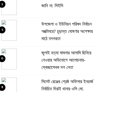
১
জানি না: সিইসি
উপজেলা ও ইউনিয়ন পরিষদ নির্বাচন
২
অক্টোবরে? চূড়ান্ত ঘোষণার অপেক্ষায়
মাঠে তৎপরতা
জুলাই হত্যা মামলার আসামি ছিনিয়ে
৩
নেওয়ার অভিযোগে আলোচনায়-
স্বেচ্ছাসেবক দল নেতা
‎সিলেট রেঞ্জের শ্রেষ্ঠ অফিসার ইনচার্জ
৪
নির্বাচিত দিরাই থানার ওসি মো.
আমিনুল ইসলাম
‎১১ দলীয় ঐক্যের ঘেরাও কর্মসূচি ঘিরে
৫