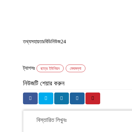
‎তথ্যসহায়তাঃবিডিনিউজ24
ট্যাগসঃ
ছাত্র ইউনিয়ন
মেঘমল্লা
নিউজটি শেয়ার করুন
বিস্তারিত লিখুনঃ