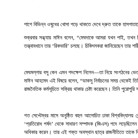
পাশে বিভিন্ন ওষুধের খোসা পড়ে থাকতে দেখে দ্রুত তাকে হাসপাতা
‎শুক্রবার সন্ধ্যায় মাঈন বলেন, “মেঘদাকে আমরা যখন পাই, তখন ত
তত্ত্বাবধানে তার ‘রিকভারি’ চলছে। চিকিৎসকরা জানিয়েছেন তার শার
‎মেঘমল্লার বসু কেন এমন পদক্ষেপ নিলেন—তা নিয়ে সংগঠনের ভেতরে
মাঈন আহমেদ এই বিষয়ে বলেন, “ডাকসু নির্বাচনের সময় থেকেই তিনি
রাজনৈতিক কর্মসূচিতে সক্রিয় থাকার চেষ্টা করেছেন। তিনি পুরোপুরি
‎গত সেপ্টেম্বর মাসে অনুষ্ঠিত বহুল আলোচিত ঢাকা বিশ্ববিদ্যালয় ক
‘প্রতিরোধ পর্ষদ’ থেকে সাধারণ সম্পাদক (জিএস) পদে লড়েছিলেন ম
অধিকার করেন। তার এই শক্ত অবস্থান ছাত্র রাজনীতিতে তাকে ব