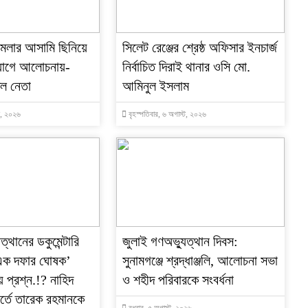
মামলার আসামি ছিনিয়ে
‎সিলেট রেঞ্জের শ্রেষ্ঠ অফিসার ইনচার্জ
যোগে আলোচনায়-
নির্বাচিত দিরাই থানার ওসি মো.
দল নেতা
আমিনুল ইসলাম
্ট, ২০২৬
বৃহস্পতিবার, ৬ অগাস্ট, ২০২৬
ত্থানের ডকুমেন্টারি
জুলাই গণঅভ্যুত্থান দিবস:
 ‘এক দফার ঘোষক’
সুনামগঞ্জে শ্রদ্ধাঞ্জলি, আলোচনা সভা
ে প্রশ্ন.!? নাহিদ
ও শহীদ পরিবারকে সংবর্ধনা
র্তে তারেক রহমানকে
বুধবার, ৫ অগাস্ট, ২০২৬