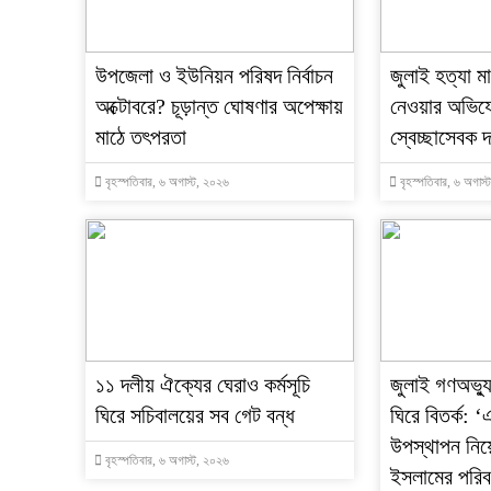
উপজেলা ও ইউনিয়ন পরিষদ নির্বাচন
জুলাই হত্যা 
অক্টোবরে? চূড়ান্ত ঘোষণার অপেক্ষায়
নেওয়ার অভি
মাঠে তৎপরতা
স্বেচ্ছাসেবক 
বৃহস্পতিবার, ৬ অগাস্ট, ২০২৬
বৃহস্পতিবার, ৬ অগাস
‎১১ দলীয় ঐক্যের ঘেরাও কর্মসূচি
‎জুলাই গণঅভ্যু
ঘিরে সচিবালয়ের সব গেট বন্ধ
ঘিরে বিতর্ক:
উপস্থাপন নিয়
বৃহস্পতিবার, ৬ অগাস্ট, ২০২৬
ইসলামের পরিব