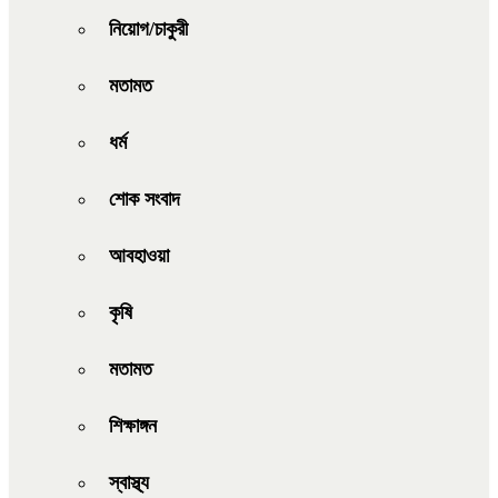
নিয়োগ/চাকুরী
মতামত
ধর্ম
শোক সংবাদ
আবহাওয়া
কৃষি
মতামত
শিক্ষাঙ্গন
স্বাস্থ্য