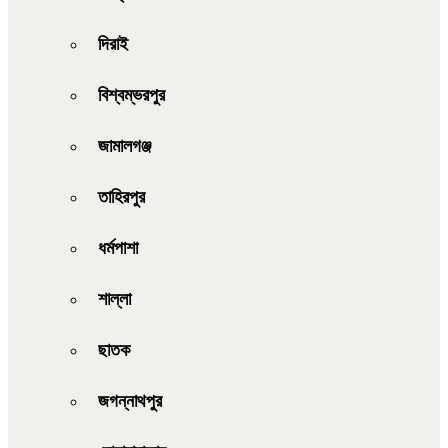
দিরাই
বিশ্বম্ভরপুর
জামালগঞ্জ
তাহিরপুর
ধর্মপাশা
শাল্লা
ছাতক
জগন্নাথপুর