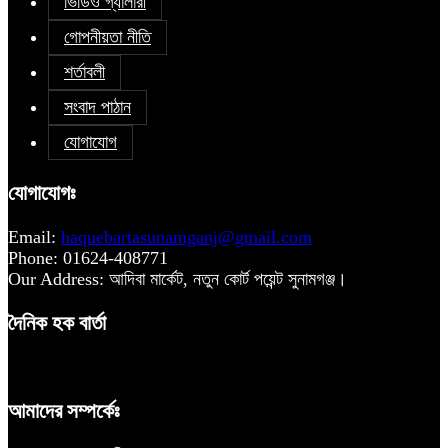
ভিডিও গ্যালারী
গোপনীয়তা নীতি
শর্তাবলী
সংবাদ পাঠান
যোগাযোগ
যোগাযোগঃ
Email:
haquebartasunamganj@gmail.com
Phone: 01624-408771
Our Address: আদিবা মার্কেট, নতুন কোর্ট পয়েন্ট সুনামগঞ্জ।
দৈনিক হক বার্তা
আমাদের সম্পর্কেঃ