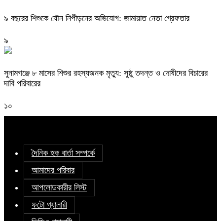
৯ বছরের শিশুকে যৌন নিপীড়নের অভিযোগ: জামায়াত নেতা গ্রেফতার
৯
সুনামগঞ্জে ৮ মাসের শিশুর রহস্যজনক মৃত্যু: সুষ্ঠু তদন্ত ও দোষীদের বিচারের
দাবি পরিবারের
১০
দৈনিক হক বার্তা সম্পর্কে
আমাদের পরিবার
আপলোডকারীর লিস্ট
ফটো গ্যালারী