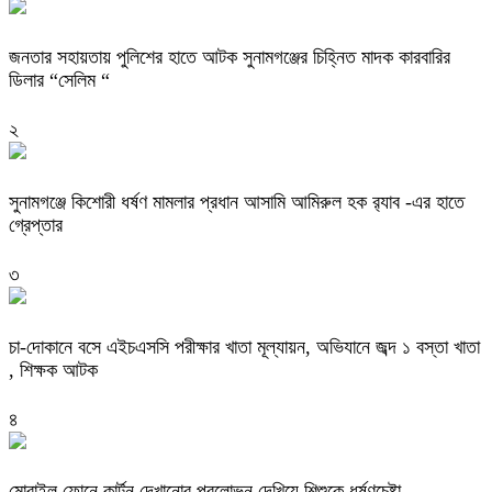
জনতার সহায়তায় পুলিশের হাতে আটক সুনামগঞ্জের চিহ্নিত মাদক কারবারির
ডিলার “সেলিম “
২
‎সুনামগঞ্জে কিশোরী ধর্ষণ মামলার প্রধান আসামি আমিরুল হক র‌্যাব -এর হাতে
গ্রেপ্তার
৩
চা-দোকানে বসে এইচএসসি পরীক্ষার খাতা মূল্যায়ন, অভিযানে জব্দ ১ বস্তা খাতা
, শিক্ষক আটক
৪
মোবাইল ফোনে কার্টুন দেখানোর প্রলোভন দেখিয়ে শিশুকে ধর্ষণচেষ্টা