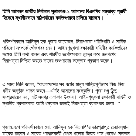
‎তিনি আসন্ন জাতীয় নির্বাচনে সুনামগঞ্জ-১ আসনের বিএনপির সম্ভাব্য প্রার্থী
হিসেবে স্থানীয়ভাবে মাঠপর্যায়ের কর্মতৎপরতা চালিয়ে যাচ্ছেন।
‎পরিদর্শনকালে আনিসুল হক পূজার আয়োজন, নিরাপত্তা পরিস্থিতি ও সার্বিক
পরিবেশ সম্পর্কে খোঁজখবর নেন। আইনশৃঙ্খলা রক্ষাকারী বাহিনীর কর্মকর্তাদের
সঙ্গেও তিনি কথা বলেন এবং শারদীয় দুর্গোৎসবকে কেন্দ্র করে জনগণের
নিরাপত্তা নিশ্চিত করতে তাদের তৎপরতায় সন্তোষ প্রকাশ করেন।
‎এ সময় তিনি বলেন, “বাংলাদেশের সব ধর্মের মানুষ শান্তিপূর্ণভাবে নিজ নিজ
ধর্মীয় অনুষ্ঠান পালন করবে—এটাই আমাদের সংস্কৃতি। পূজা শুধু হিন্দু
সম্প্রদায়ের নয়, এটি সমগ্র এলাকার উৎসব। আইনশৃঙ্খলা রক্ষাকারী বাহিনী ও
স্থানীয় প্রশাসনকে আমি ধন্যবাদ জানাই নিরাপত্তা ব্যবস্থার জন্য।”
‎পূজামণ্ডপ পরিদর্শনকালে মো. আনিসুল হক বিএনপি’র ভারপ্রাপ্ত চেয়ারম্যান
তারেক রহমান ও সাবেক প্রধানমন্ত্রী বেগম খালেদা জিয়ার পক্ষ থেকেও সনাতন