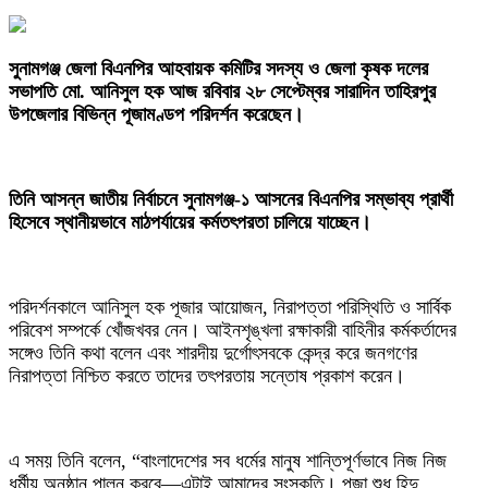
‎সুনামগঞ্জ জেলা বিএনপির আহবায়ক কমিটির সদস্য ও জেলা কৃষক দলের
সভাপতি মো. আনিসুল হক আজ রবিবার ২৮ সেপ্টেম্বর সারাদিন তাহিরপুর
উপজেলার বিভিন্ন পূজামণ্ডপ পরিদর্শন করেছেন।
‎তিনি আসন্ন জাতীয় নির্বাচনে সুনামগঞ্জ-১ আসনের বিএনপির সম্ভাব্য প্রার্থী
হিসেবে স্থানীয়ভাবে মাঠপর্যায়ের কর্মতৎপরতা চালিয়ে যাচ্ছেন।
‎পরিদর্শনকালে আনিসুল হক পূজার আয়োজন, নিরাপত্তা পরিস্থিতি ও সার্বিক
পরিবেশ সম্পর্কে খোঁজখবর নেন। আইনশৃঙ্খলা রক্ষাকারী বাহিনীর কর্মকর্তাদের
সঙ্গেও তিনি কথা বলেন এবং শারদীয় দুর্গোৎসবকে কেন্দ্র করে জনগণের
নিরাপত্তা নিশ্চিত করতে তাদের তৎপরতায় সন্তোষ প্রকাশ করেন।
‎এ সময় তিনি বলেন, “বাংলাদেশের সব ধর্মের মানুষ শান্তিপূর্ণভাবে নিজ নিজ
ধর্মীয় অনুষ্ঠান পালন করবে—এটাই আমাদের সংস্কৃতি। পূজা শুধু হিন্দু