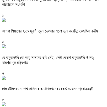
পরিবারকে সংবর্ধনা
৫
‎আমরা শিয়ালের হাতে মুরগি তুলে দেওয়ার মতো ভুল করেছি: রেজাউল করীম
৬
যে ডকুমেন্টারি তে আবু সাঈদের ছবি নেই, সেটা কোনো ডকুমেন্টারি ই নয়;
ভারপ্রাপ্ত রাষ্ট্রপতি
৭
লাল টেলিফোনে শেখ হাসিনার কথোপকথনের রেকর্ড শুনলেন প্রধানমন্ত্রী
৮