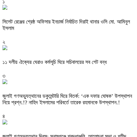
১
‎সিলেট রেঞ্জের শ্রেষ্ঠ অফিসার ইনচার্জ নির্বাচিত দিরাই থানার ওসি মো. আমিনুল
ইসলাম
২
‎১১ দলীয় ঐক্যের ঘেরাও কর্মসূচি ঘিরে সচিবালয়ের সব গেট বন্ধ
৩
‎জুলাই গণঅভ্যুত্থানের ডকুমেন্টারি ঘিরে বিতর্ক: ‘এক দফার ঘোষক’ উপস্থাপন
নিয়ে প্রশ্ন.!? নাহিদ ইসলামের পরিবর্তে তারেক রহমানকে উপস্থাপন.!
৪
জুলাই গণঅভ্যুত্থান দিবস: সুনামগঞ্জে শ্রদ্ধাঞ্জলি, আলোচনা সভা ও শহীদ