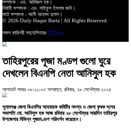
সম্পাদক : এড. আমিরুল হক।
নির্বাহী সম্পাদক : এড. সাইফুল ইসলাম জনি।
বার্তা সম্পাদক : আলী আহমদ দুলাল।
© 2026 Daily Haque Barta | All Rights Reserved.
সকল কারিগরী সহযোগিতায়ঃ
ITFaire
তাহিরপুরের পূজা মণ্ডপ গুলো ঘুরে
দেখলেন বিএনপি নেতা আনিসুল হক
আপডেট সময়ঃ ০৮:১১:০৩ অপরাহ্ন, রবিবার, ২৮ সেপ্টেম্বর ২০২৫
‎সুনামগঞ্জ জেলা বিএনপির আহবায়ক কমিটির সদস্য ও জেলা কৃষক দলের
সভাপতি মো. আনিসুল হক আজ রবিবার ২৮ সেপ্টেম্বর সারাদিন তাহিরপুর
উপজেলার বিভিন্ন পূজামণ্ডপ পরিদর্শন করেছেন।