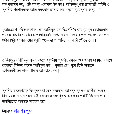
সম্প্রদায়ের নয়, এটি সমগ্র এলাকার উৎসব। আইনশৃঙ্খলা রক্ষাকারী বাহিনী ও
স্থানীয় প্রশাসনকে আমি ধন্যবাদ জানাই নিরাপত্তা ব্যবস্থার জন্য।”
‎পূজামণ্ডপ পরিদর্শনকালে মো. আনিসুল হক বিএনপি’র ভারপ্রাপ্ত চেয়ারম্যান
তারেক রহমান ও সাবেক প্রধানমন্ত্রী বেগম খালেদা জিয়ার পক্ষ থেকেও সনাতন
ধর্মাবলম্বী সম্প্রদায়ের প্রতি শুভেচ্ছা ও অভিনন্দন বার্তা পৌঁছে দেন।
‎তাহিরপুরের বিভিন্ন পূজামণ্ডপে স্থানীয় পূজারী, সেবক ও সাধারণ মানুষদের সঙ্গে
শুভেচ্ছা বিনিময় করেন আনিসুল হক। পূজামণ্ডপ ঘুরে তিনি সনাতন
ধর্মাবলম্বীদের পাশে থাকার আশ্বাস দেন।
‎স্থানীয় রাজনৈতিক বিশ্লেষকরা মনে করছেন, আসন্ন দ্বাদশ জাতীয় সংসদ
নির্বাচনকে সামনে রেখে এই ধরনের জনসম্পৃক্ত কার্যক্রম প্রার্থী হিসেবে তার
জনপ্রিয়তা বাড়াতে সহায়ক হবে।
ট্যাগসঃ
পরিদর্শন
পুজা