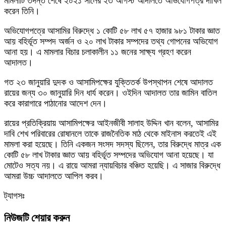
মামলাটি তদন্ত শেষে ২০২১ সালের ২৩ আগস্ট আদালতে অভিযোগপত্র দাখিল
করেন তিনি।
অভিযোগপত্রে আসামির বিরুদ্ধে ১ কোটি ৫৮ লাখ ৫৭ হাজার ৯৮১ টাকার জ্ঞাত
আয় বহির্ভূত সম্পদ অর্জন ও ২০ লাখ টাকার সম্পদের তথ্য গোপনের অভিযোগ
আনা হয়। এ মামলার বিচার চলাকালীন ১১ জনের সাক্ষ্য গ্রহণ করেন
আদালত।
গত ২৩ জানুয়ারি দুদক ও আসামিপক্ষের যুক্তিতর্ক উপস্থাপন শেষে আদালত
রায়ের জন্য ৩০ জানুয়ারি দিন ধার্য করেন। ওইদিন আদালত তার জামিন বাতিল
করে কারাগারে পাঠানোর আদেশ দেন।
রায়ের প্রতিক্রিয়ায় আসামিপক্ষের আইনজীবী সালাহ উদ্দিন খান বলেন, আসামির
দাবি শেখ পরিবারের রোষানলে তাকে রাজনৈতিক মাঠ থেকে মাইনাস করতেই এই
মামলা করা হয়েছে। তিনি একজন সংসদ সদস্য ছিলেন, তার বিরুদ্ধে মাত্র এক
কোটি ৫৮ লাখ টাকার জ্ঞাত আয় বহির্ভূত সম্পদের অভিযোগ আনা হয়েছে। যা
মোটেও সত্য নয়। এ রায়ে আমরা ন্যায়বিচার বঞ্চিত হয়েছি। এ সাজার বিরুদ্ধে
আমরা উচ্চ আদালতে আপিল করব।
ট্যাগসঃ
নিউজটি শেয়ার করুন