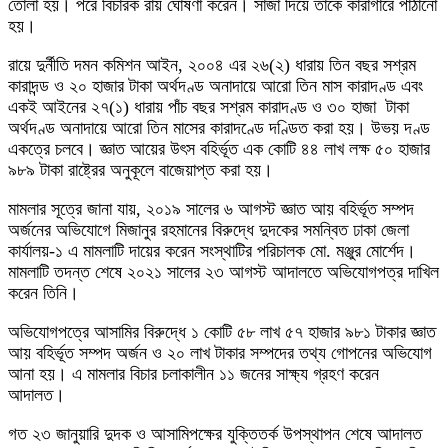
তোলা হয়। পরে বিচারক রায় ঘোষণা করেন। সাজা দিয়ে তাকে কারাগারে পাঠানো
হয়।
রায়ে দুর্নীতি দমন কমিশন আইন, ২০০৪ এর ২৬(২) ধারায় তিন বছর সশ্রম
কারাদন্ড ও ২০ হাজার টাকা অর্থদণ্ড অনাদায়ে আরো তিন মাস কারাদণ্ড এবং
একই আইনের ২৭(১) ধারায় পাঁচ বছর সশ্রম কারাদণ্ড ও ৩০ হাজা টাকা
অর্থদণ্ড অনাদায়ে আরো তিন মাসের কারাদণ্ডে দণ্ডিত করা হয়। উভয় দণ্ড
একত্রে চলবে। জ্ঞাত আয়ের উৎস বহির্ভূত এক কোটি ৪৪ লাখ লক্ষ ৫০ হাজার
৯৮৯ টাকা রাষ্ট্রের অনুকূলে বাজেয়াপ্ত করা হয়।
মামলার সূত্রে জানা যায়, ২০১৯ সালের ৬ আগস্ট জ্ঞাত আয় বহির্ভূত সম্পদ
অর্জনের অভিযোগে মিজানুর রহমানের বিরুদ্ধে দুদকের সমন্বিত ঢাকা জেলা
কার্যালয়-১ এ মামলাটি দায়ের করেন সংস্থাটির পরিচালক মো. মঞ্জুর মোর্শেদ।
মামলাটি তদন্ত শেষে ২০২১ সালের ২৩ আগস্ট আদালতে অভিযোগপত্র দাখিল
করেন তিনি।
অভিযোগপত্রে আসামির বিরুদ্ধে ১ কোটি ৫৮ লাখ ৫৭ হাজার ৯৮১ টাকার জ্ঞাত
আয় বহির্ভূত সম্পদ অর্জন ও ২০ লাখ টাকার সম্পদের তথ্য গোপনের অভিযোগ
আনা হয়। এ মামলার বিচার চলাকালীন ১১ জনের সাক্ষ্য গ্রহণ করেন
আদালত।
গত ২৩ জানুয়ারি দুদক ও আসামিপক্ষের যুক্তিতর্ক উপস্থাপন শেষে আদালত