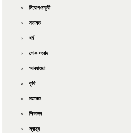
নিয়োগ/চাকুরী
মতামত
ধর্ম
শোক সংবাদ
আবহাওয়া
কৃষি
মতামত
শিক্ষাঙ্গন
স্বাস্থ্য