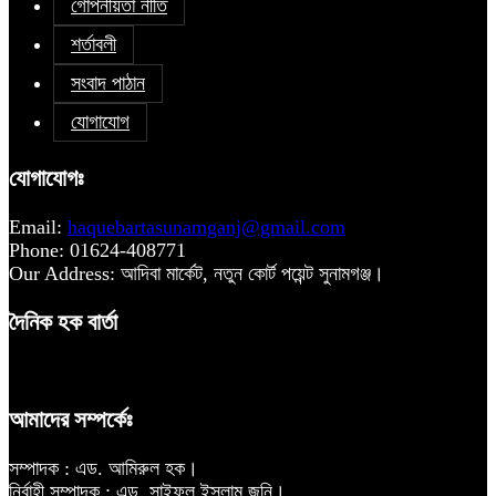
গোপনীয়তা নীতি
শর্তাবলী
সংবাদ পাঠান
যোগাযোগ
যোগাযোগঃ
Email:
haquebartasunamganj@gmail.com
Phone: 01624-408771
Our Address: আদিবা মার্কেট, নতুন কোর্ট পয়েন্ট সুনামগঞ্জ।
দৈনিক হক বার্তা
আমাদের সম্পর্কেঃ
সম্পাদক : এড. আমিরুল হক।
নির্বাহী সম্পাদক : এড. সাইফুল ইসলাম জনি।