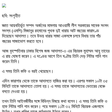
ছবি: সংগৃহীত
জ্ঞাত আয়বহির্ভূত সম্পদ অর্জনের মামলায় আওয়ামী লীগ সরকারের সাবেক সংসদ
সদস্য (এমপি) মিজানুর রহমানের পৃথক দুই ধারায় আট বছরের কারাদণ্ড
দিয়েছেন আদালত। তবে উভয় ধারার সাজা একসঙ্গে চলবে বিধায় তার পাঁচ
বছরের সাজাভোগ করতে হবে।
আজ বৃহস্পতিবার ঢাকার বিশেষ জজ আদালত-৩ এর বিচারক মুহাম্মদ আবু তাহের
এ রায় ঘোষণা করেন। এ দণ্ডের আগে তিন ঘণ্টায় তিনি দেড় লিটার পানি পান
করেন তিনি।
এ সময় তিনি কফি ও বরই খেয়েছেন।
এদিন কারাগার থেকে তাকে আদালতে হাজির করা হয়। এরপর সকাল ১০টা ৩৫
মিনিটে তাকে আদালতে তোলা হয়। এ সময় তাকে আদালতের ভেতরের বেঞ্চে
বসতে দেওয়া হয়।
তখন তিনি আইনজীবীর সঙ্গে বিভিন্ন বিষয়ে কথা বলেন। এ সময় তিনি কফি ও
হাফ লিটার পানি পান করেন। পরে সকাল ১১টা ৩২ মিনিটে বিচারক এজলাসে
উঠেন। তখন পুলিশ তাকে কাঠগড়ায় উঠতে বলেন।