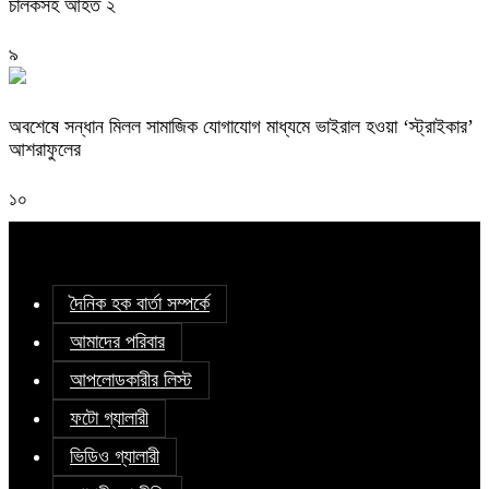
চালকসহ আহত ২
৯
অবশেষে সন্ধান মিলল সামাজিক যোগাযোগ মাধ্যমে ভাইরাল হওয়া ‘স্ট্রাইকার’
আশরাফুলের
১০
দৈনিক হক বার্তা সম্পর্কে
আমাদের পরিবার
আপলোডকারীর লিস্ট
ফটো গ্যালারী
ভিডিও গ্যালারী