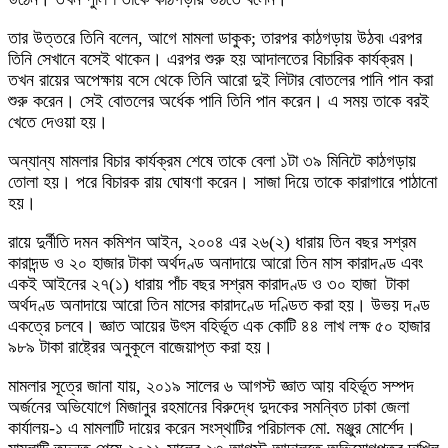
তার উত্তরে তিনি বলেন, আগে মামলা ডাকুক; তারপর কাঠগড়ায় উঠব৷ এরপর
তিনি সেখানে বসেই থাকেন। এরপর শুরু হয় আদালতের বিচারিক কার্যক্রম।
তখন রায়ের অপেক্ষায় বসে থেকে তিনি আরো দুই লিটার বোতলের পানি পান করা
শুরু করেন। সেই বোতলের অর্ধেক পানি তিনি পান করেন। এ সময় তাকে বরই
খেতে দেওয়া হয়।
অন্যান্য মামলার বিচার কার্যক্রম শেষে তাকে বেলা ১টা ৩৯ মিনিটে কাঠগড়ায়
তোলা হয়। পরে বিচারক রায় ঘোষণা করেন। সাজা দিয়ে তাকে কারাগারে পাঠানো
হয়।
রায়ে দুর্নীতি দমন কমিশন আইন, ২০০৪ এর ২৬(২) ধারায় তিন বছর সশ্রম
কারাদন্ড ও ২০ হাজার টাকা অর্থদণ্ড অনাদায়ে আরো তিন মাস কারাদণ্ড এবং
একই আইনের ২৭(১) ধারায় পাঁচ বছর সশ্রম কারাদণ্ড ও ৩০ হাজা টাকা
অর্থদণ্ড অনাদায়ে আরো তিন মাসের কারাদণ্ডে দণ্ডিত করা হয়। উভয় দণ্ড
একত্রে চলবে। জ্ঞাত আয়ের উৎস বহির্ভূত এক কোটি ৪৪ লাখ লক্ষ ৫০ হাজার
৯৮৯ টাকা রাষ্ট্রের অনুকূলে বাজেয়াপ্ত করা হয়।
মামলার সূত্রে জানা যায়, ২০১৯ সালের ৬ আগস্ট জ্ঞাত আয় বহির্ভূত সম্পদ
অর্জনের অভিযোগে মিজানুর রহমানের বিরুদ্ধে দুদকের সমন্বিত ঢাকা জেলা
কার্যালয়-১ এ মামলাটি দায়ের করেন সংস্থাটির পরিচালক মো. মঞ্জুর মোর্শেদ।