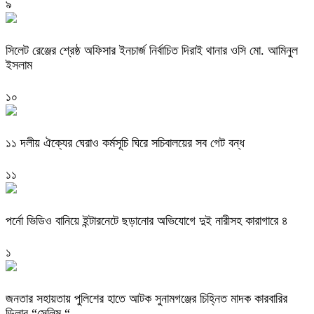
৯
‎সিলেট রেঞ্জের শ্রেষ্ঠ অফিসার ইনচার্জ নির্বাচিত দিরাই থানার ওসি মো. আমিনুল
ইসলাম
১০
‎১১ দলীয় ঐক্যের ঘেরাও কর্মসূচি ঘিরে সচিবালয়ের সব গেট বন্ধ
১১
পর্নো ভিডিও বানিয়ে ইন্টারনেটে ছড়ানোর অভিযোগে দুই নারীসহ কারাগারে ৪
১
জনতার সহায়তায় পুলিশের হাতে আটক সুনামগঞ্জের চিহ্নিত মাদক কারবারির
ডিলার “সেলিম “