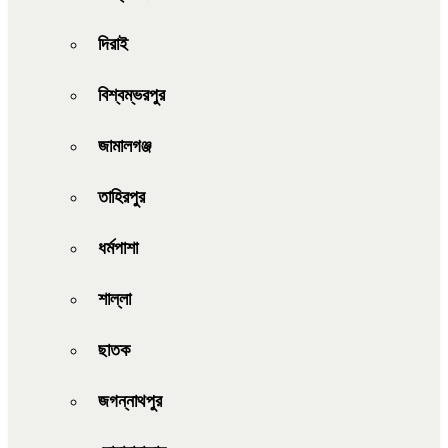
দিরাই
বিশ্বম্ভরপুর
জামালগঞ্জ
তাহিরপুর
ধর্মপাশা
শাল্লা
ছাতক
জগন্নাথপুর