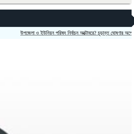
উপজেলা ও ইউনিয়ন পরিষদ নির্বাচন অক্টোবরে? চূড়ান্ত ঘোষণার অপেক্ষায় মাঠে