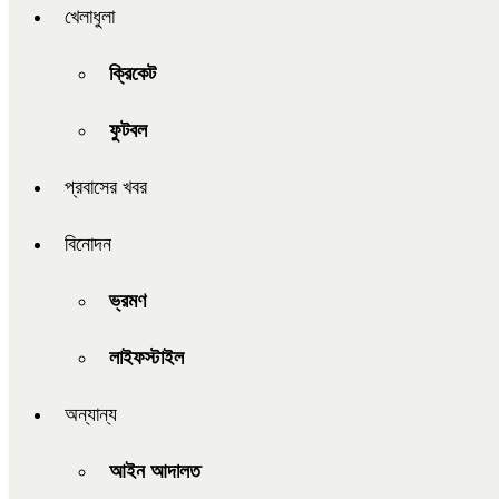
খেলাধুলা
ক্রিকেট
ফুটবল
প্রবাসের খবর
বিনোদন
ভ্রমণ
লাইফস্টাইল
অন্যান্য
আইন আদালত