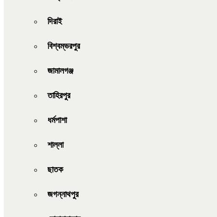
দিরাই
বিশ্বম্ভরপুর
জামালগঞ্জ
তাহিরপুর
ধর্মপাশা
শাল্লা
ছাতক
জগন্নাথপুর