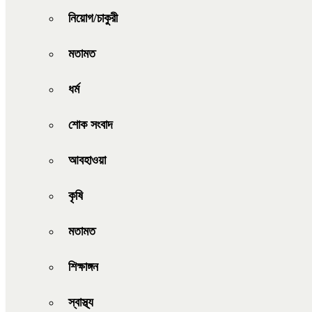
নিয়োগ/চাকুরী
মতামত
ধর্ম
শোক সংবাদ
আবহাওয়া
কৃষি
মতামত
শিক্ষাঙ্গন
স্বাস্থ্য