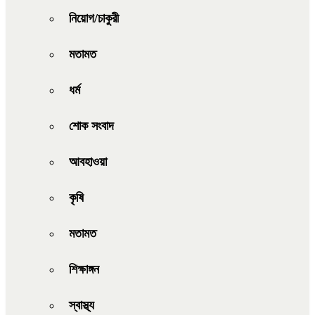
নিয়োগ/চাকুরী
মতামত
ধর্ম
শোক সংবাদ
আবহাওয়া
কৃষি
মতামত
শিক্ষাঙ্গন
স্বাস্থ্য