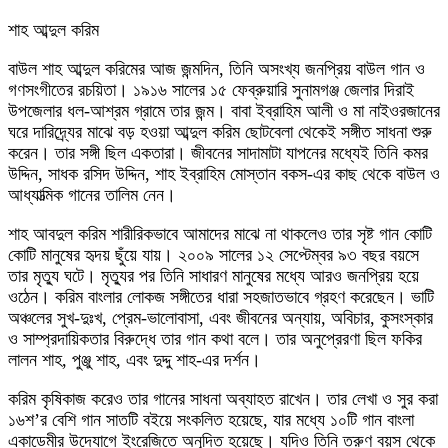
শাহ আব্দুল করিম
বাউল শাহ আব্দুল করিমের আজ জন্মদিন, তিনি অসংখ্য জনপ্রিয় বাউল গান ও
গণসংগীতের রচয়িতা। ১৯১৬ সালের ১৫ ফেব্রুয়ারি সুনামগঞ্জ জেলার দিরাই
উপজেলার ধল-আশ্রম গ্রামে তার জন্ম। বাবা ইব্রাহিম আলী ও মা নাইওরজানের
ঘরে দারিদ্র্যের মাঝে বড় হওয়া আব্দুল করিম ছোটবেলা থেকেই সঙ্গীত সাধনা শুরু
করেন। তার সঙ্গী ছিল একতারা। জীবনের সাদামাটা যাপনের মধ্যেই তিনি কমর
উদ্দিন, সাধক রসিদ উদ্দিন, শাহ ইব্রাহিম মোস্তান বকস-এর কাছ থেকে বাউল ও
আধ্যাত্মিক গানের তালিম নেন।
শাহ আবদুল করিম শারীরিকভাবে আমাদের মাঝে না থাকলেও তার সৃষ্ট গান কোটি
কোটি মানুষের হৃদয় ছুঁয়ে যায়। ২০০৯ সালের ১২ সেপ্টেম্বর ৯৩ বছর বয়সে
তার মৃত্যু ঘটে। মৃত্যুর পর তিনি সাধারণ মানুষের মধ্যে আরও জনপ্রিয় হয়ে
ওঠেন। করিম বাংলার লোকজ সঙ্গীতের ধারা সহজাতভাবে গ্রহণ করেছেন। ভাটি
অঞ্চলের সুখ-দুঃখ, প্রেম-ভালোবাসা, এবং জীবনের অন্যায়, অবিচার, কুসংস্কার
ও সাম্প্রদায়িকতার বিরুদ্ধে তার গান কথা বলে। তার অনুপ্রেরণা ছিল ফকির
লালন শাহ, পুঞ্জু শাহ, এবং দুদ্দু শাহ-এর দর্শন।
করিম কৃষিকাজ করেও তার গানের সাধনা অব্যাহত রাখেন। তার লেখা ও সুর করা
১৬শ’র বেশি গান সাতটি বইয়ে সংকলিত হয়েছে, যার মধ্যে ১০টি গান বাংলা
একাডেমীর উদ্যোগে ইংরেজিতে অনূদিত হয়েছে। যদিও তিনি তরুণ বয়স থেকে