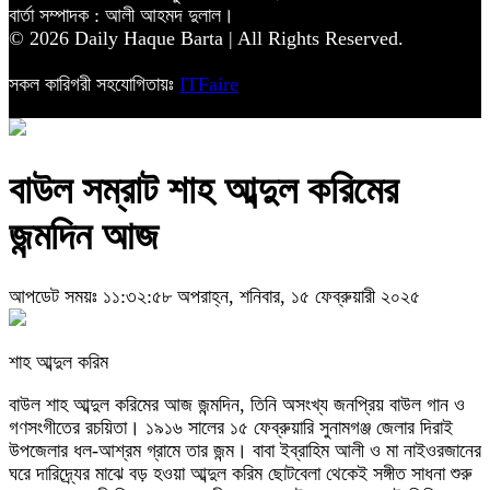
বার্তা সম্পাদক : আলী আহমদ দুলাল।
© 2026 Daily Haque Barta | All Rights Reserved.
সকল কারিগরী সহযোগিতায়ঃ
ITFaire
বাউল সম্রাট শাহ আব্দুল করিমের
জন্মদিন আজ
আপডেট সময়ঃ ১১:৩২:৫৮ অপরাহ্ন, শনিবার, ১৫ ফেব্রুয়ারী ২০২৫
শাহ আব্দুল করিম
বাউল শাহ আব্দুল করিমের আজ জন্মদিন, তিনি অসংখ্য জনপ্রিয় বাউল গান ও
গণসংগীতের রচয়িতা। ১৯১৬ সালের ১৫ ফেব্রুয়ারি সুনামগঞ্জ জেলার দিরাই
উপজেলার ধল-আশ্রম গ্রামে তার জন্ম। বাবা ইব্রাহিম আলী ও মা নাইওরজানের
ঘরে দারিদ্র্যের মাঝে বড় হওয়া আব্দুল করিম ছোটবেলা থেকেই সঙ্গীত সাধনা শুরু