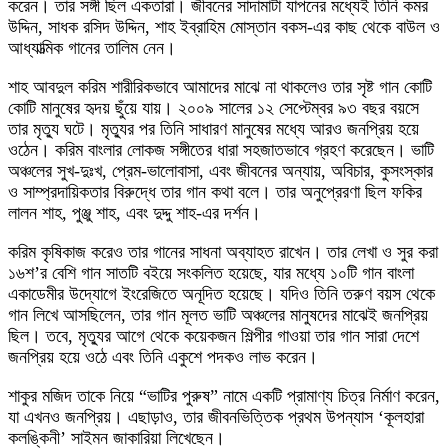
করেন। তার সঙ্গী ছিল একতারা। জীবনের সাদামাটা যাপনের মধ্যেই তিনি কমর
উদ্দিন, সাধক রসিদ উদ্দিন, শাহ ইব্রাহিম মোস্তান বকস-এর কাছ থেকে বাউল ও
আধ্যাত্মিক গানের তালিম নেন।
শাহ আবদুল করিম শারীরিকভাবে আমাদের মাঝে না থাকলেও তার সৃষ্ট গান কোটি
কোটি মানুষের হৃদয় ছুঁয়ে যায়। ২০০৯ সালের ১২ সেপ্টেম্বর ৯৩ বছর বয়সে
তার মৃত্যু ঘটে। মৃত্যুর পর তিনি সাধারণ মানুষের মধ্যে আরও জনপ্রিয় হয়ে
ওঠেন। করিম বাংলার লোকজ সঙ্গীতের ধারা সহজাতভাবে গ্রহণ করেছেন। ভাটি
অঞ্চলের সুখ-দুঃখ, প্রেম-ভালোবাসা, এবং জীবনের অন্যায়, অবিচার, কুসংস্কার
ও সাম্প্রদায়িকতার বিরুদ্ধে তার গান কথা বলে। তার অনুপ্রেরণা ছিল ফকির
লালন শাহ, পুঞ্জু শাহ, এবং দুদ্দু শাহ-এর দর্শন।
করিম কৃষিকাজ করেও তার গানের সাধনা অব্যাহত রাখেন। তার লেখা ও সুর করা
১৬শ’র বেশি গান সাতটি বইয়ে সংকলিত হয়েছে, যার মধ্যে ১০টি গান বাংলা
একাডেমীর উদ্যোগে ইংরেজিতে অনূদিত হয়েছে। যদিও তিনি তরুণ বয়স থেকে
গান লিখে আসছিলেন, তার গান মূলত ভাটি অঞ্চলের মানুষদের মাঝেই জনপ্রিয়
ছিল। তবে, মৃত্যুর আগে থেকে কয়েকজন শিল্পীর গাওয়া তার গান সারা দেশে
জনপ্রিয় হয়ে ওঠে এবং তিনি একুশে পদকও লাভ করেন।
শাকুর মজিদ তাকে নিয়ে “ভাটির পুরুষ” নামে একটি প্রামাণ্য চিত্র নির্মাণ করেন,
যা এখনও জনপ্রিয়। এছাড়াও, তার জীবনভিত্তিক প্রথম উপন্যাস ‘কূলহারা
কলঙ্কিনী’ সাইমন জাকারিয়া লিখেছেন।