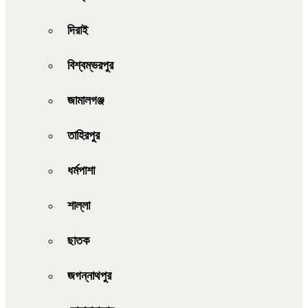
দিরাই
বিশ্বম্ভরপুর
জামালগঞ্জ
তাহিরপুর
ধর্মপাশা
শাল্লা
ছাতক
জগন্নাথপুর