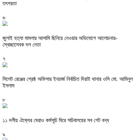
তৎপরতা
৬
জুলাই হত্যা মামলার আসামি ছিনিয়ে নেওয়ার অভিযোগে আলোচনায়-
স্বেচ্ছাসেবক দল নেতা
৭
‎সিলেট রেঞ্জের শ্রেষ্ঠ অফিসার ইনচার্জ নির্বাচিত দিরাই থানার ওসি মো. আমিনুল
ইসলাম
৮
‎১১ দলীয় ঐক্যের ঘেরাও কর্মসূচি ঘিরে সচিবালয়ের সব গেট বন্ধ
৯