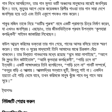
গান লিখে আসছিলেন, তার গান মূলত ভাটি অঞ্চলের মানুষদের মাঝেই জনপ্রিয়
ছিল। তবে, মৃত্যুর আগে থেকে কয়েকজন শিল্পীর গাওয়া তার গান সারা দেশে
জনপ্রিয় হয়ে ওঠে এবং তিনি একুশে পদকও লাভ করেন।
শাকুর মজিদ তাকে নিয়ে “ভাটির পুরুষ” নামে একটি প্রামাণ্য চিত্র নির্মাণ করেন,
যা এখনও জনপ্রিয়। এছাড়াও, তার জীবনভিত্তিক প্রথম উপন্যাস ‘কূলহারা
কলঙ্কিনী’ সাইমন জাকারিয়া লিখেছেন।
বাউল আব্দুল করিমের ভক্তরা তার গান গেয়ে, গানের আসর বসিয়ে তাকে স্মরণ
করেন। তার গান ও সুরের মাধ্যমেই তিনি আমাদের মাঝে চিরকাল বেঁচে
থাকবেন। তার বিখ্যাত গানগুলোর মধ্যে রয়েছে “বন্দে মায়া লাগাইছে”, “আগে
কি সুন্দর দিন কাটাইতাম”, “আমি কূলহারা কলঙ্কিনী”, “গাড়ি চলে না”
ইত্যাদি। একটি সাক্ষাৎকারে তিনি বলেছিলেন, “গাড়ি চলে না” গানটি সম্পর্কে,
“বন্ধুর বাড়ি এ আত্মায়। আত্মশুদ্ধির সন্ধানে ছুটি, কিন্তু পাই না। একদিন
হয়তো এই গাড়ি থেমে যাবে, তখন করিমকে মানুষ খুঁজে পাবে শুধু গানে আর
সুরে।”
ট্যাগসঃ
নিউজটি শেয়ার করুন