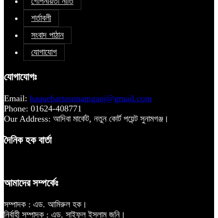
গোপনীয়তা নীতি
শর্তাবলী
সংবাদ পাঠান
যোগাযোগ
যোগাযোগঃ
Email:
haquebartasunamganj@gmail.com
Phone: 01624-408771
Our Address: আদিবা মার্কেট, নতুন কোর্ট পয়েন্ট সুনামগঞ্জ।
দৈনিক হক বার্তা
আমাদের সম্পর্কেঃ
সম্পাদক : এড. আমিরুল হক।
নির্বাহী সম্পাদক : এড. সাইফুল ইসলাম জনি।