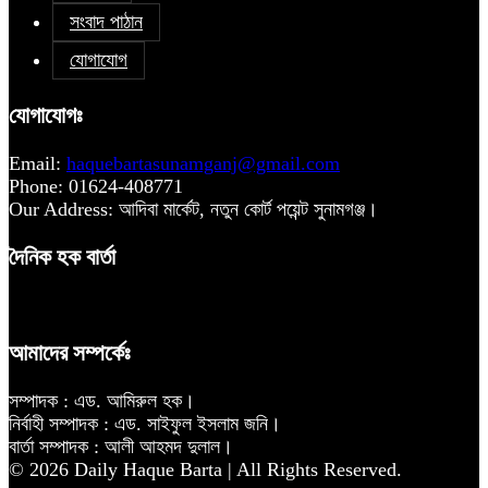
সংবাদ পাঠান
যোগাযোগ
যোগাযোগঃ
Email:
haquebartasunamganj@gmail.com
Phone: 01624-408771
Our Address: আদিবা মার্কেট, নতুন কোর্ট পয়েন্ট সুনামগঞ্জ।
দৈনিক হক বার্তা
আমাদের সম্পর্কেঃ
সম্পাদক : এড. আমিরুল হক।
নির্বাহী সম্পাদক : এড. সাইফুল ইসলাম জনি।
বার্তা সম্পাদক : আলী আহমদ দুলাল।
© 2026 Daily Haque Barta | All Rights Reserved.