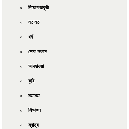
নিয়োগ/চাকুরী
মতামত
ধর্ম
শোক সংবাদ
আবহাওয়া
কৃষি
মতামত
শিক্ষাঙ্গন
স্বাস্থ্য