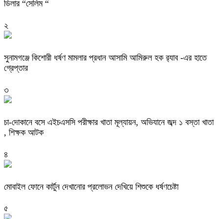
ডিলার “সেলিম “
২
‎সুনামগঞ্জে কিশোরী ধর্ষণ মামলার প্রধান আসামি আমিরুল হক র‌্যাব -এর হাতে
গ্রেপ্তার
৩
চা-দোকানে বসে এইচএসসি পরীক্ষার খাতা মূল্যায়ন, অভিযানে জব্দ ১ বস্তা খাতা
, শিক্ষক আটক
৪
মোবাইল ফোনে কার্টুন দেখানোর প্রলোভন দেখিয়ে শিশুকে ধর্ষণচেষ্টা
৫