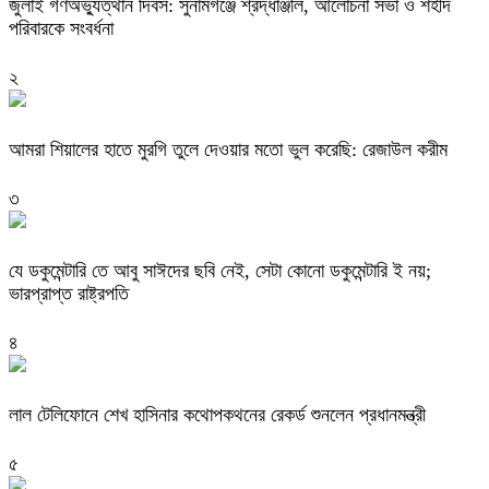
জুলাই গণঅভ্যুত্থান দিবস: সুনামগঞ্জে শ্রদ্ধাঞ্জলি, আলোচনা সভা ও শহীদ
পরিবারকে সংবর্ধনা
২
‎আমরা শিয়ালের হাতে মুরগি তুলে দেওয়ার মতো ভুল করেছি: রেজাউল করীম
৩
যে ডকুমেন্টারি তে আবু সাঈদের ছবি নেই, সেটা কোনো ডকুমেন্টারি ই নয়;
ভারপ্রাপ্ত রাষ্ট্রপতি
৪
লাল টেলিফোনে শেখ হাসিনার কথোপকথনের রেকর্ড শুনলেন প্রধানমন্ত্রী
৫