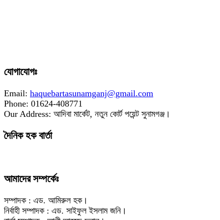
যোগাযোগঃ
Email:
haquebartasunamganj@gmail.com
Phone: 01624-408771
Our Address: আদিবা মার্কেট, নতুন কোর্ট পয়েন্ট সুনামগঞ্জ।
দৈনিক হক বার্তা
আমাদের সম্পর্কেঃ
সম্পাদক : এড. আমিরুল হক।
নির্বাহী সম্পাদক : এড. সাইফুল ইসলাম জনি।