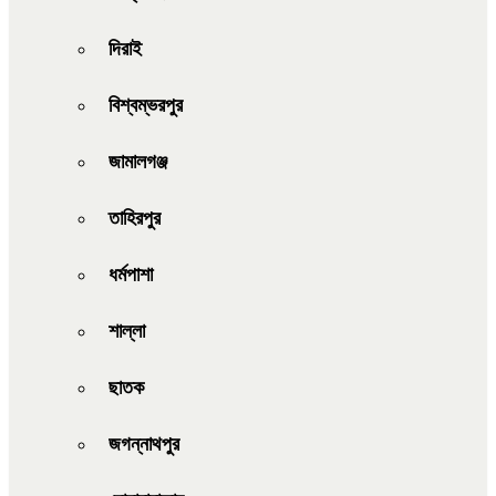
দিরাই
বিশ্বম্ভরপুর
জামালগঞ্জ
তাহিরপুর
ধর্মপাশা
শাল্লা
ছাতক
জগন্নাথপুর