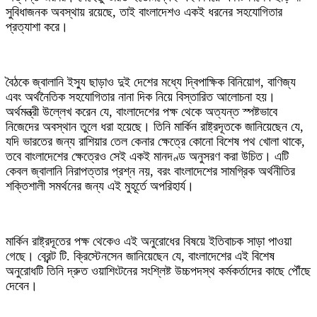
সুবিধাজনক অবস্থায় রয়েছে, তাই বাংলাদেশও একই ধরনের সহযোগিতার
প্রত্যাশা করে।
‎বৈঠকে জ্বালানি ইস্যু ছাড়াও দুই দেশের মধ্যে দ্বিপাক্ষিক বিনিয়োগ, বাণিজ্য
এবং অর্থনৈতিক সহযোগিতার নানা দিক নিয়ে বিস্তারিত আলোচনা হয়।
অর্থমন্ত্রী উল্লেখ করেন যে, বাংলাদেশের পক্ষ থেকে অত্যন্ত স্পষ্টভাবে
নিজেদের অবস্থান তুলে ধরা হয়েছে। তিনি মার্কিন রাষ্ট্রদূতকে জানিয়েছেন যে,
যদি ভারতের জন্য রাশিয়ার তেল কেনার ক্ষেত্রে কোনো বিশেষ পথ খোলা থাকে,
তবে বাংলাদেশের ক্ষেত্রেও সেই একই মানদণ্ড অনুসরণ করা উচিত। এটি
কেবল জ্বালানি নিরাপত্তার প্রশ্ন নয়, বরং বাংলাদেশের সামগ্রিক অর্থনীতির
শক্তিশালী সমর্থনের জন্য এই মুহূর্তে অপরিহার্য।
‎মার্কিন রাষ্ট্রদূতের পক্ষ থেকেও এই অনুরোধের বিষয়ে ইতিবাচক সাড়া পাওয়া
গেছে। ব্রেন্ট টি. ক্রিস্টেনসেন জানিয়েছেন যে, বাংলাদেশের এই বিশেষ
অনুরোধটি তিনি দ্রুত ওয়াশিংটনের সংশ্লিষ্ট উচ্চপদস্থ কর্মকর্তাদের কাছে পৌঁছে
দেবেন।