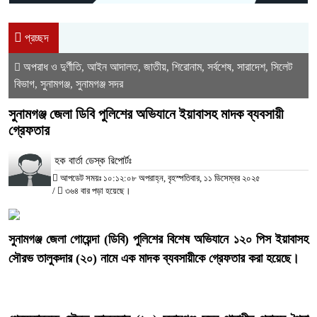
প্রচ্ছদ
অপরাধ ও দুর্ণীতি
আইন আদালত
জাতীয়
শিরোনাম
সর্বশেষ
সারাদেশ
সিলেট
,
,
,
,
,
,
বিভাগ
সুনামগঞ্জ
সুনামগঞ্জ সদর
,
,
সুনামগঞ্জ জেলা ডিবি পুলিশের অভিযানে ইয়াবাসহ মাদক ব্যবসায়ী
গ্রেফতার
হক বার্তা ডেস্ক রিপোর্টঃ
আপডেট সময়ঃ ১০:১২:০৮ অপরাহ্ন, বৃহস্পতিবার, ১১ ডিসেম্বর ২০২৫
/
৩৬৪ বার পড়া হয়েছে।
‎সুনামগঞ্জ জেলা গোয়েন্দা (ডিবি) পুলিশের বিশেষ অভিযানে ১২০ পিস ইয়াবাসহ
সৌরভ তালুকদার (২০) নামে এক মাদক ব্যবসায়ীকে গ্রেফতার করা হয়েছে।