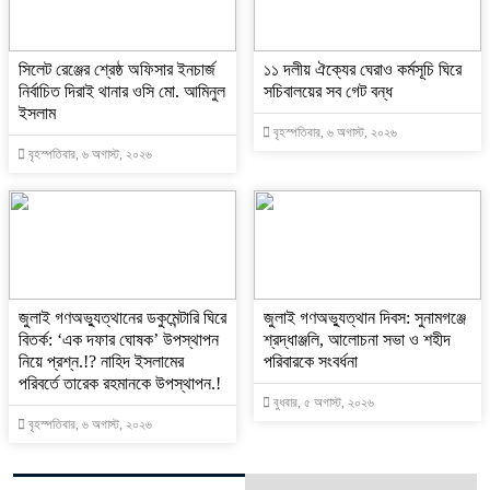
‎সিলেট রেঞ্জের শ্রেষ্ঠ অফিসার ইনচার্জ
‎১১ দলীয় ঐক্যের ঘেরাও কর্মসূচি ঘিরে
নির্বাচিত দিরাই থানার ওসি মো. আমিনুল
সচিবালয়ের সব গেট বন্ধ
ইসলাম
বৃহস্পতিবার, ৬ অগাস্ট, ২০২৬
বৃহস্পতিবার, ৬ অগাস্ট, ২০২৬
‎জুলাই গণঅভ্যুত্থানের ডকুমেন্টারি ঘিরে
জুলাই গণঅভ্যুত্থান দিবস: সুনামগঞ্জে
বিতর্ক: ‘এক দফার ঘোষক’ উপস্থাপন
শ্রদ্ধাঞ্জলি, আলোচনা সভা ও শহীদ
নিয়ে প্রশ্ন.!? নাহিদ ইসলামের
পরিবারকে সংবর্ধনা
পরিবর্তে তারেক রহমানকে উপস্থাপন.!
বুধবার, ৫ অগাস্ট, ২০২৬
বৃহস্পতিবার, ৬ অগাস্ট, ২০২৬