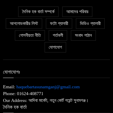
‎১১ দলীয় ঐক্যের ঘেরাও কর্মসূচি ঘিরে
৫
সচিবালয়ের সব গেট বন্ধ
দৈনিক হক বার্তা সম্পর্কে
আমাদের পরিবার
আপলোডকারীর লিস্ট
ফটো গ্যালারী
ভিডিও গ্যালারী
‎জুলাই গণঅভ্যুত্থানের ডকুমেন্টারি ঘিরে
৬
বিতর্ক: ‘এক দফার ঘোষক’ উপস্থাপন নিয়ে
গোপনীয়তা নীতি
শর্তাবলী
সংবাদ পাঠান
প্রশ্ন.!? নাহিদ ইসলামের পরিবর্তে তারেক
রহমানকে উপস্থাপন.!
যোগাযোগ
জুলাই গণঅভ্যুত্থান দিবস: সুনামগঞ্জে
৭
শ্রদ্ধাঞ্জলি, আলোচনা সভা ও শহীদ
পরিবারকে সংবর্ধনা
যোগাযোগঃ
‎আমরা শিয়ালের হাতে মুরগি তুলে দেওয়ার
Email:
haquebartasunamganj@gmail.com
৮
মতো ভুল করেছি: রেজাউল করীম
Phone: 01624-408771
Our Address: আদিবা মার্কেট, নতুন কোর্ট পয়েন্ট সুনামগঞ্জ।
দৈনিক হক বার্তা
যে ডকুমেন্টারি তে আবু সাঈদের ছবি নেই,
৯