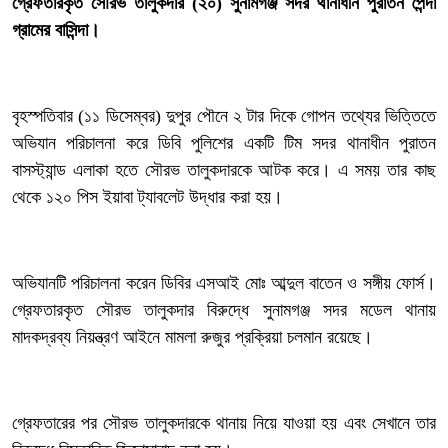
‎গ্রেফতারকৃত সৌরভ তালুকদার (২০) সুনামগঞ্জ সদর থানাধীন পুরাতন পৈন্দা
গ্রামের বাসিন্দা।
‎বৃহস্পতিবার (১১ ডিসেম্বর) দুপুর পৌনে ২ টার দিকে গোপন তথ্যের ভিত্তিতে
অভিযান পরিচালনা করে ডিবি পুলিশের একটি টিম সদর থানাধীন পুরাতন
বাসস্ট্যান্ড এলাকা হতে সৌরভ তালুকদারকে আটক করে। এ সময় তার কাছ
থেকে ১২০ পিস ইয়াবা ট্যাবলেট উদ্ধার করা হয়।
‎অভিযানটি পরিচালনা করেন ডিবির এসআই মোঃ আব্দুল বাতেন ও সঙ্গীয় ফোর্স।
গ্রেফতারকৃত সৌরভ তালুকদার বিরুদ্ধে সুনামগঞ্জ সদর মডেল থানায়
মাদকদ্রব্য নিয়ন্ত্রণ আইনে মামলা রুজুর প্রক্রিয়া চলমান রয়েছে।
‎গ্রেফতারের পর সৌরভ তালুকদারকে থানায় নিয়ে যাওয়া হয় এবং সেখানে তার