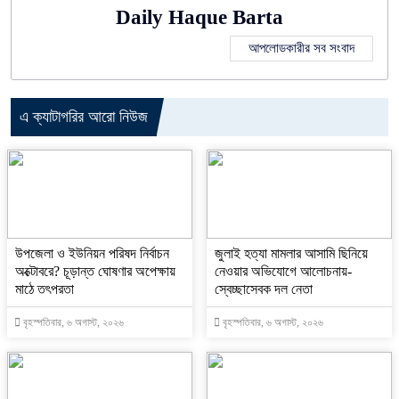
Daily Haque Barta
আপলোডকারীর সব সংবাদ
এ ক্যাটাগরির আরো নিউজ
উপজেলা ও ইউনিয়ন পরিষদ নির্বাচন
জুলাই হত্যা মামলার আসামি ছিনিয়ে
অক্টোবরে? চূড়ান্ত ঘোষণার অপেক্ষায়
নেওয়ার অভিযোগে আলোচনায়-
মাঠে তৎপরতা
স্বেচ্ছাসেবক দল নেতা
বৃহস্পতিবার, ৬ অগাস্ট, ২০২৬
বৃহস্পতিবার, ৬ অগাস্ট, ২০২৬