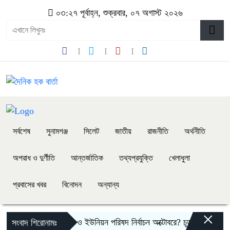
০৩:২৭ পূর্বাহ্ন, শুক্রবার, ০৭ অগাস্ট ২০২৬
সর্বশেষ
সুনামগঞ্জ
সিলেট
জাতীয়
রাজনীতি
অর্থনীতি
অপরাধ ও দুর্ণীতি
আন্তর্জাতিক
তথ্যপ্রযুক্তি
খেলাধুলা
প্রবাসের খবর
বিনোদন
অন্যান্য
×
উপজেলা ও ইউনিয়ন পরিষদ নির্বাচন অক্টোবরে? চূড়ান্ত ঘোষণার অপে
সংবাদ শিরোনামঃ