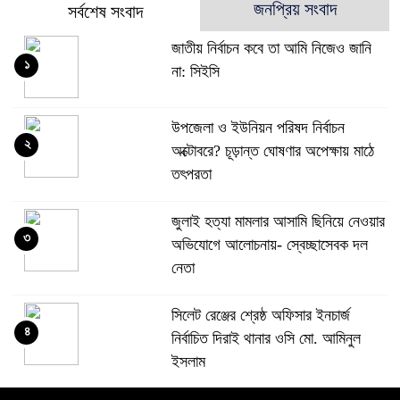
জনপ্রিয় সংবাদ
সর্বশেষ সংবাদ
জাতীয় নির্বাচন কবে তা আমি নিজেও জানি
১
না: সিইসি
উপজেলা ও ইউনিয়ন পরিষদ নির্বাচন
২
অক্টোবরে? চূড়ান্ত ঘোষণার অপেক্ষায় মাঠে
তৎপরতা
জুলাই হত্যা মামলার আসামি ছিনিয়ে নেওয়ার
৩
অভিযোগে আলোচনায়- স্বেচ্ছাসেবক দল
নেতা
‎সিলেট রেঞ্জের শ্রেষ্ঠ অফিসার ইনচার্জ
৪
নির্বাচিত দিরাই থানার ওসি মো. আমিনুল
ইসলাম